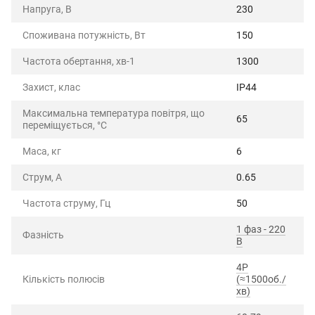
Напруга, В
230
Споживана потужність, Вт
150
Частота обертання, хв-1
1300
Захист, клас
IP44
Максимальна температура повітря, що
65
переміщується, °C
Маса, кг
6
Струм, А
0.65
Частота струму, Гц
50
1 фаз - 220
Фазність
В
4P
Кількість полюсів
(≈1500об./
хв)