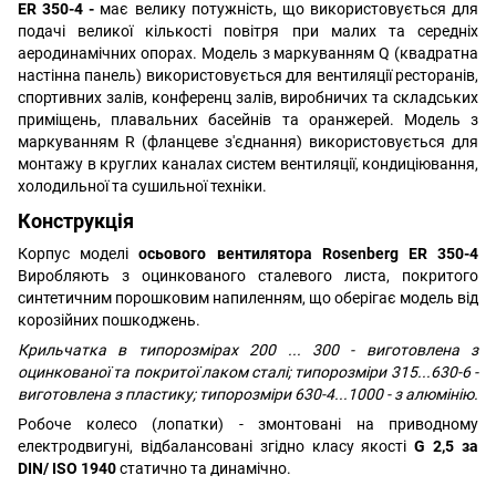
ER 350-4 -
має велику потужність, що використовується для
подачі великої кількості повітря при малих та середніх
аеродинамічних опорах. Модель з маркуванням Q (
квадратна
настінна панель
) використовується для вентиляції ресторанів,
спортивних залів, конференц залів, виробничих та складських
приміщень, плавальних басейнів та оранжерей. Модель з
маркуванням R (фланцеве з'єднання) використовується для
монтажу в круглих каналах систем вентиляції, кондиціювання,
холодильної та сушильної техніки.
Конструкція
Корпус моделі
осьового вентилятора Rosenberg ER 350-4
Виробляють з оцинкованого сталевого листа, покритого
синтетичним порошковим напиленням, що оберігає модель від
корозійних пошкоджень.
Крильчатка в типорозмірах 200 ... 300 - виготовлена ​​з
оцинкованої та покритої лаком сталі; типорозміри 315...630-6 -
виготовлена ​​з пластику; типорозміри 630-4...1000 - з алюмінію.
Робоче колесо (лопатки) - змонтовані на приводному
електродвигуні, відбалансовані згідно класу якості
G 2,5 за
DIN/ ISO 1940
статично та динамічно.