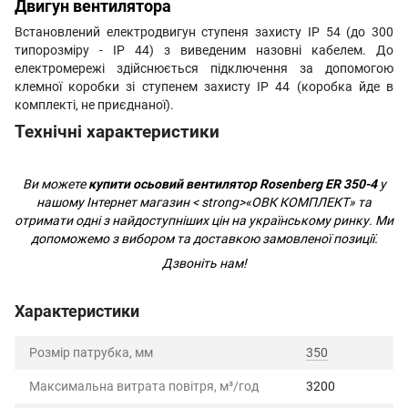
Двигун вентилятора
Встановлений електродвигун ступеня захисту IP 54 (до 300
типорозміру -
IP 44) з виведеним назовні кабелем. До
електромережі здійснюється підключення за допомогою
клемної коробки зі ступенем захисту IP 44 (коробка йде в
комплекті, не приєднаної).
Технічні характеристики
Ви можете
купити осьовий вентилятор Rosenberg ER 350-4
у
нашому Інтернет магазин < strong>«ОВК КОМПЛЕКТ» та
отримати одні з найдоступніших цін на українському ринку. Ми
допоможемо з вибором та доставкою замовленої позиції.
Дзвоніть нам!
Характеристики
Розмір патрубка, мм
350
Максимальна витрата повітря, м³/год
3200