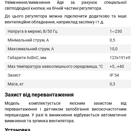
Увімкнення/вимкнення йде за рахунок спеціальної
світлодіодної кнопки, на бічній частині регулятора.
До цього регулятора можна підключити додатково та інше
вентиляційне обладнання, наприклад заслінку і т.д.
Напруга в мережі, В/50 Гц
1~230
Мінімальний струм, А
0,5
Максимальний струм, А
10,0
Габарити АхВхС, мм
123х191х9
Max температура навколишнього середовища, °С
+5…+40
Захист
IP 54
Маса, кг
0,3
Захист від перевантаження
Модель комплектується якісним захистом від
перевантаження і датчиком запобігання високочастотним
перешкодам. У разі їх виникнення відбувається автоматичне
вимкнення та зупинка вентилятора.
Установка