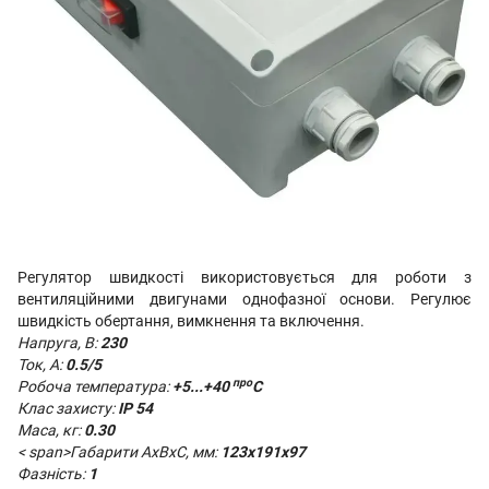
Регулятор швидкості використовується для роботи з
вентиляційними двигунами однофазної основи. Регулює
швидкість обертання, вимкнення та включення.
Напруга, В:
230
Ток, А:
0.5/5
про
Робоча температура:
+5...+40
С
Клас захисту:
IP 54
Маса, кг:
0.30
< span>Габарити AxBxC, мм:
123х191х97
Фазність:
1