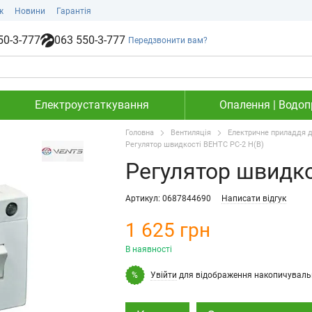
ж
Новини
Гарантія
50-3-777
063 550-3-777
Передзвонити вам?
Електроустаткування
Опалення | Водопр
Головна
Вентиляція
Електричне приладдя д
Регулятор швидкості ВЕНТС РС-2 Н(В)
Регулятор швидко
Артикул: 0687844690
Написати відгук
1 625 грн
В наявності
Увійти
для відображення накопичуваль
%