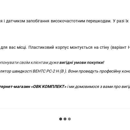
я і датчиком запобігання високочастотним перешкодам. У разі їх
ля вас місці. Пластиковий корпус монтується на стіну (варіант Н
опонувати своїм клієнтам дуже
вигідні
умови покупки!
лятор швидкості ВЕНТС РС-2 Н (В ). Вони проведуть професійну ко
Інтернет-магазин «ОВК КОМПЛЕКТ»
і ми домовимося з вами про вигі