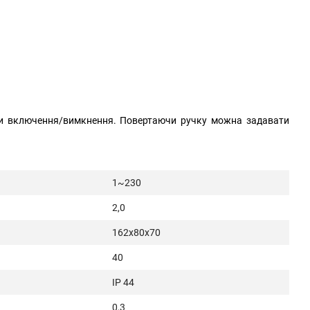
пки включення/вимкнення. Повертаючи ручку можна задавати
1~230
2,0
162х80х70
40
IP 44
0,3