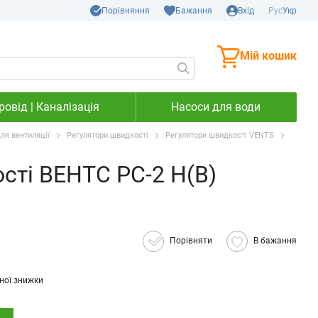
Порівняння
Бажання
Вхід
Рус
Укр
Мій кошик
овід | Каналізація
Насоси для води
ля вентиляції
Регулятори швидкості
Регулятори швидкості VENTS
сті ВЕНТС РС-2 Н(В)
Порівняти
В бажання
ної знижки