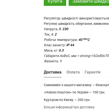
Купити
Замовити швидк
Регулятор швидкості використовується
Регулює швидкість обертання, вимкнен
Напруга, В:
230
Ток, А:
2
про
Робоча температура:
40
С
Клас захисту:
IP 44
Маса, кг:
0.3
Габарити AxBxC, мм: < strong>162х80х70
Фазність:
1
Доставка
Оплата
Гарантія
Самовивіз з нашого магазину — безкош
«Новою поштою» по Україні — 100 грн.
Кур'єром по Києву — 200 грн.
Більше інформації про доставку