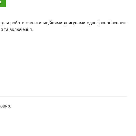
о
 для роботи з вентиляційними двигунами однофазної основи.
ня та включення.
товно.