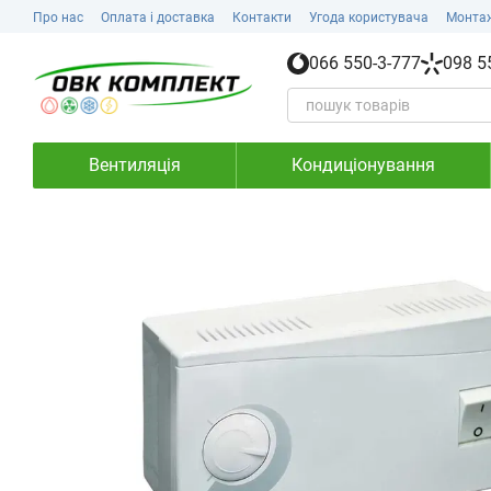
Перейти до основного контенту
Про нас
Оплата і доставка
Контакти
Угода користувача
Монта
066 550-3-777
098 5
Вентиляція
Кондиціонування