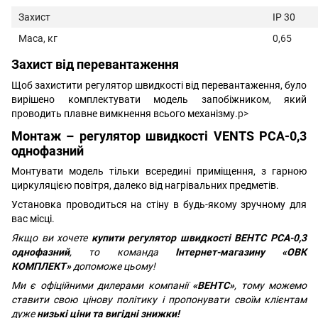
Захист
IP 30
Маса, кг
0,65
Захист від перевантаження
Щоб захистити регулятор швидкості від перевантаження, було
вирішено комплектувати модель запобіжником, який
проводить плавне вимкнення всього механізму.
p>
Монтаж – регулятор швидкості VENTS РСА-0,3
однофазний
Монтувати модель тільки всередині приміщення, з гарною
циркуляцією повітря, далеко від нагрівальних предметів.
Установка проводиться на стіну в будь-якому зручному для
вас місці.
Якщо ви хочете
купити регулятор швидкості ВЕНТС РСА-0,3
однофазний
, то команда
Інтернет-магазину «ОВК
КОМПЛЕКТ»
допоможе цьому!
Ми є офіційними дилерами компанії
«ВЕНТС»
, тому можемо
ставити свою цінову політику і пропонувати своїм клієнтам
дуже
низькі ціни та вигідні знижки!