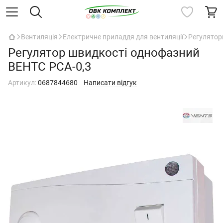
Вентиляція
Електричне приладдя для вентиляції
Регулятор
Регулятор швидкості однофазний
ВЕНТС РСА-0,3
Артикул:
0687844680
Написати відгук