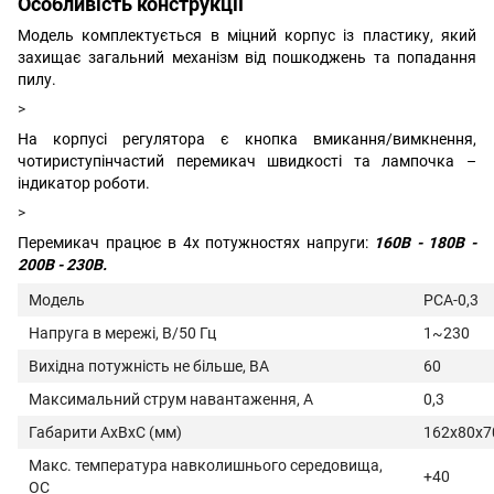
Особливість конструкції
Модель комплектується в міцний корпус із пластику, який
захищає загальний механізм від пошкоджень та попадання
пилу.
>
На корпусі регулятора є кнопка вмикання/вимкнення,
чотириступінчастий перемикач швидкості та лампочка –
індикатор роботи.
>
Перемикач працює в 4х потужностях напруги:
160В - 180В -
200В - 230В.
Модель
РСА-0,3
Напруга в мережі, В/50 Гц
1~230
Вихідна потужність не більше, ВА
60
Максимальний струм навантаження, А
0,3
Габарити АхВхС (мм)
162х80х7
Макс. температура навколишнього середовища,
+40
ОС