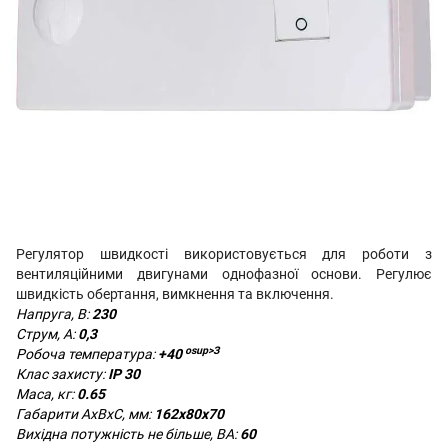
Регулятор швидкості використовується для роботи з
вентиляційними двигунами однофазної основи. Регулює
швидкість обертання, вимкнення та включення.
Напруга, В:
230
Струм, А:
0,3
оsup>З
Робоча температура:
+40
Клас захисту:
IP 30
Маса, кг:
0.65
Габарити AxBxC, мм:
162х80х70
Вихідна потужність не більше, ВА:
60