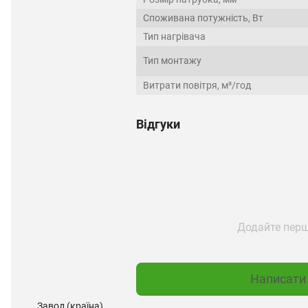
Споживана потужність, Вт
Тип нагрівача
Тип монтажу
Витрати повітря, м³/год
Відгуки
Додайте перш
Написати 
Завод (країна)