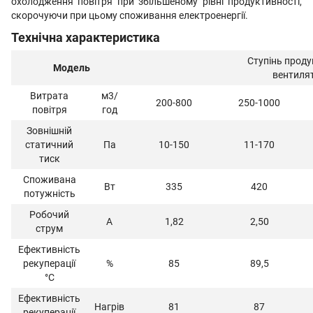
охолодження повітря при збільшеному рівні продуктивності,
скорочуючи при цьому споживання електроенергії.
Технічна характеристика
Ступінь проду
Модель
вентиля
Витрата
м3/
200-800
250-1000
повітря
год
Зовнішній
статичний
Па
10-150
11-170
тиск
Споживана
Вт
335
420
потужність
Робочий
А
1,82
2,50
струм
Ефективність
рекуперації
%
85
89,5
°С
Ефективність
Нагрів
81
87
рекуперації