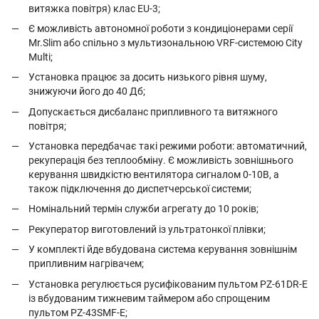
витяжка повітря) клас EU-3;
Є можливість автономної роботи з кондиціонерами серії
Mr.Slim або спільно з мультизональною VRF-системою City
Multi;
Установка працює за досить низького рівня шуму,
знижуючи його до 40 Дб;
Допускається дисбаланс припливного та витяжного
повітря;
Установка передбачає такі режими роботи: автоматичний,
рекуперація без теплообміну. Є можливість зовнішнього
керування швидкістю вентилятора сигналом 0-10В, а
також підключення до диспетчерської системи;
Номінальний термін служби агрегату до 10 років;
Рекуператор виготовлений із ультратонкої плівки;
У комплекті йде вбудована система керування зовнішнім
припливним нагрівачем;
Установка регулюється русифікованим пультом PZ-61DR-E
із вбудованим тижневим таймером або спрощеним
пультом PZ-43SMF-E;