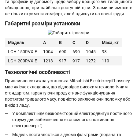
та професійну допомогу щодо вибору кращого вентиляційного
обладнання, при найбільш доступній ціни. З нами ви зможете
не тільки отримати комфорт, але й вдихнути на повні груди.
Габаритні розміри установки
Модель
A
B
C
D
Маса, кг
LGH-150RVX-E
1004
690
690
1045
98
LGH-200RVX-E
1213
917
917
1272
110
Технологічні особливості
Припливно-витяжна установка Mitsubishi Electric серії Lossney
має якісне складання, що відповідає високим технологічним
стандартам, гарантуючи продуктивне функціонування
протягом тривалого часу, повністю виключаючи поломку або
вихід з ладу.
У комплекті йде безколекторний електродвигун постійного
струму для забезпечення економного споживання
електроенергії;
Модель поставляється з двома фільтрами (подача та