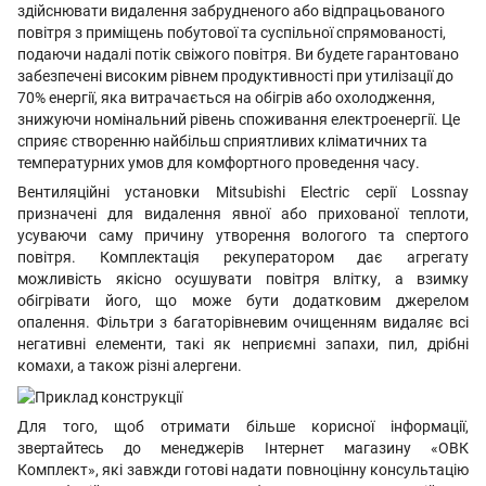
здійснювати видалення забрудненого або відпрацьованого
повітря з приміщень побутової та суспільної спрямованості,
подаючи надалі потік свіжого повітря. Ви будете гарантовано
забезпечені високим рівнем продуктивності при утилізації до
70% енергії, яка витрачається на обігрів або охолодження,
знижуючи номінальний рівень споживання електроенергії. Це
сприяє створенню найбільш сприятливих кліматичних та
температурних умов для комфортного проведення часу.
Вентиляційні установки Mitsubishi Electric серії Lossnay
призначені для видалення явної або прихованої теплоти,
усуваючи саму причину утворення вологого та спертого
повітря. Комплектація рекуператором дає агрегату
можливість якісно осушувати повітря влітку, а взимку
обігрівати його, що може бути додатковим джерелом
опалення. Фільтри з багаторівневим очищенням видаляє всі
негативні елементи, такі як неприємні запахи, пил, дрібні
комахи, а також різні алергени.
Для того, щоб отримати більше корисної інформації,
звертайтесь до менеджерів Інтернет магазину «ОВК
Комплект», які завжди готові надати повноцінну консультацію