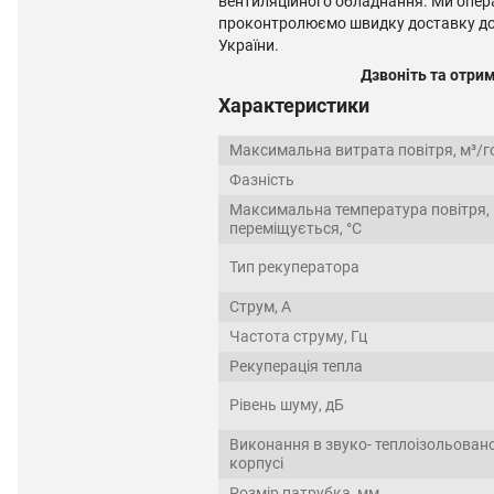
вентиляційного обладнання. Ми опе
проконтролюємо швидку доставку до 
України.
Дзвоніть та отри
Характеристики
Максимальна витрата повітря, м³/г
Фазність
Максимальна температура повітря,
переміщується, °C
Тип рекуператора
Струм, А
Частота струму, Гц
Рекуперація тепла
Рівень шуму, дБ
Виконання в звуко- теплоізольован
корпусі
Розмір патрубка, мм