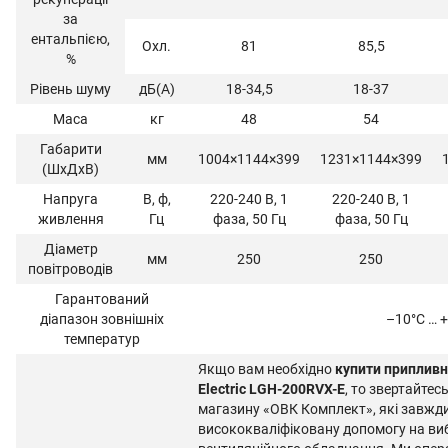
за
ентальпією,
Охл.
81
85,5
%
Рівень шуму
дБ(А)
18-34,5
18-37
Маса
кг
48
54
Габарити
мм
1004×1144×399
1231×1144×399
(ШхДхВ)
Напруга
В, ф,
220-240 В, 1
220-240 В, 1
живлення
Гц
фаза, 50 Гц
фаза, 50 Гц
Діаметр
мм
250
250
повітроводів
Гарантований
діапазон зовнішніх
–10°C … 
температур
Якщо вам необхідно
купити припливн
Electric LGH-200RVX-E
, то звертайтес
магазину «ОВК Комплект», які завжди
висококваліфіковану допомогу на виб