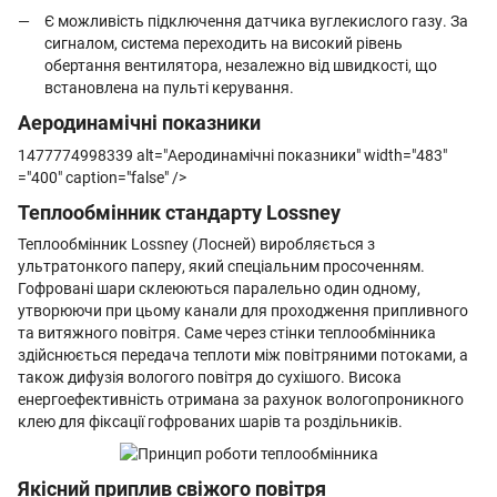
Є можливість підключення датчика вуглекислого газу. За
сигналом, система переходить на високий рівень
обертання вентилятора, незалежно від швидкості, що
встановлена ​​на пульті керування.
Аеродинамічні показники
1477774998339 alt="Аеродинамічні показники" width="483"
="400" caption="false" />
Теплообмінник стандарту Lossney
Теплообмінник Lossney (Лосней) виробляється з
ультратонкого паперу, який спеціальним просоченням.
Гофровані шари склеюються паралельно один одному,
утворюючи при цьому канали для проходження припливного
та витяжного повітря. Саме через стінки теплообмінника
здійснюється передача теплоти між повітряними потоками, а
також дифузія вологого повітря до сухішого. Висока
енергоефективність отримана за рахунок вологопроникного
клею для фіксації гофрованих шарів та роздільників.
Якісний приплив свіжого повітря