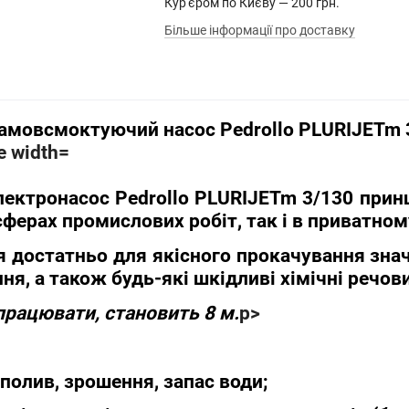
Кур'єром по Києву — 200 грн.
Більше інформації про доставку
 самовсмоктуючий насос Pedrollo PLURIJETm 
ектронасос Pedrollo PLURIJETm 3/130
принц
сферах промислових робіт, так і в приватно
 достатньо для якісного прокачування значн
ня, а також будь-які шкідливі хімічні речов
працювати, становить 8 м.
p>
полив, зрошення, запас води;