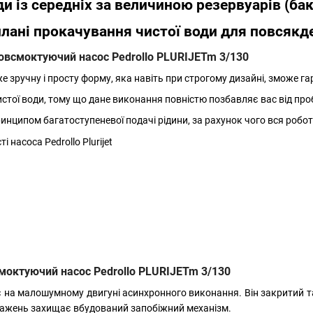
и із середніх за величиною резервуарів (бак
лані прокачування чистої води для повсякд
мовсмоктуючий насос Pedrollo PLURIJETm 3/130
е зручну і просту форму, яка навіть при строгому дизайні, зможе г
истої води, тому що дане виконання повністю позбавляє вас від про
нципом багатоступеневої подачі рідини, за рахунок чого вся робот
моктуючий насос Pedrollo PLURIJETm 3/130
на малошумному двигуні асинхронного виконання. Він закритий т
нтажень захищає вбудований запобіжний механізм.