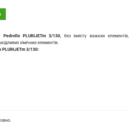
о
ди
Pedrollo PLURIJETm 3/130,
без вмісту важких елементів,
кідливих хімічних елементів.
o PLURIJETm 3/130:
товно.