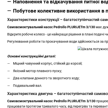
Наповнення та відкачування питної вод
Побутове колективне використання в п
Характеристики конструкції – багатоступінчастий са
Самовсмоктувальний насос Pedrollo PLURIJETm 3/130
має дуж
Відкрите робоче колесо - це найкраще рішення в плані подачі ч
Регулювання роботи та прокачування води здійснюється за при
Основні конструкційні деталі:
Міцний чавунний корпус, стійкий до корозії;
Якісний мотор плавного пуску;
Два клапани донного та зворотного ходу;
Подавальний вал.
Характеристика двигуна – багатоступінчастий самовс
Самовсмоктувальний насос Pedrollo PLURIJETm 3/130
працює 
працювати протягом тривалого часу, від перегріву та перева