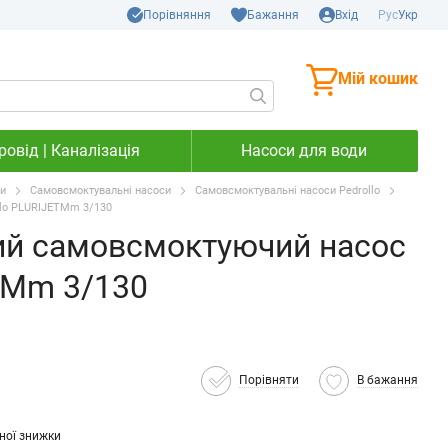
Порівняння
Бажання
Вхід
Рус
Укр
Мій кошик
овід | Каналізація
Насоси для води
си
Самовсмоктувальні насоси
Самовсмоктувальні насоси Pedrollo
llo PLURIJETMm 3/130
тий самовсмоктуючий насос
TMm 3/130
Порівняти
В бажання
ної знижки