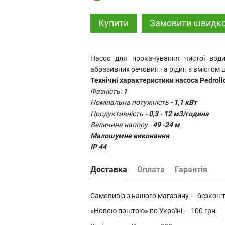
Купити
Замовити швидк
Насос для прокачування чистої во
абразивних речовин та рідин з вмістом ш
Технічні характеристики насоса Pedroll
Фазність:
1
Номінальна потужність -
1
,1 кВт
Продуктивність
-
0,3 - 12 м3/година
Величина напору -
49 -24 м
Малошумне виконання
IP 44
Доставка
Оплата
Гарантія
Самовивіз з нашого магазину — безкош
«Новою поштою» по Україні — 100 грн.