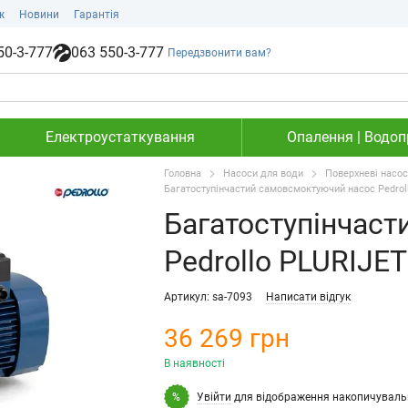
ж
Новини
Гарантія
50-3-777
063 550-3-777
Передзвонити вам?
Електроустаткування
Опалення | Водопр
Головна
Насоси для води
Поверхневі насо
Багатоступінчастий самовсмоктуючий насос Pedro
Багатоступінчас
Pedrollo PLURIJE
Артикул: sa-7093
Написати відгук
36 269 грн
В наявності
Увійти
для відображення накопичуваль
%