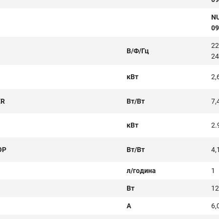
NU
0
22
В/Ф/Гц
24
кВт
2,
ER
Вт/Вт
7,
кВт
2.
OP
Вт/Вт
4,
л/година
1
Вт
12
А
6,