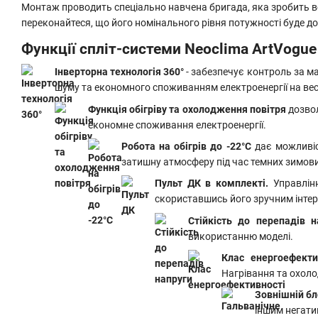
Монтаж проводить спеціально навчена бригада, яка зробить в
переконайтеся, що його номінального рівня потужності буде д
Функції спліт-системи Neoclima ArtVogue
Інверторна технологія 36
0°
- забезпечує контроль за м
шуму та економного споживанням електроенергії на вес
Функція обігріву та охолодження повітря
дозвол
економне споживання електроенергії.
Робота на обігрів до -22°C
дає можливі
затишну атмосферу під час темних зимових
Пульт ДК в комплекті.
Управлінн
скориставшись його зручним інтерф
Стійкість до перепадів н
використанню моделі.
Клас енергоефекти
Нагрівання та охоло
Зовнішній б
іншим негати