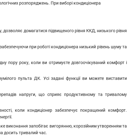
ологічних розпоряджень. При виборі кондиціонера
, дозволяє домагатися підвищеного рівня ККД, низького рівня
 забезпечуючи
при роботі кондиціонера низький рівень шуму та
одну пору року, коли ви отримуєте довгоочікуваний комфорт і
умілого пульта ДК. Усі задані функції ви можете виставити
ерепадів напруги, що сприяє продуктивному та тривалому
вності, коли кондиціонер забезпечує покращений комфорт.
ергії.
аке виконання запобігає вигорянню, корозійним утворенням та
а досить тривалий час.