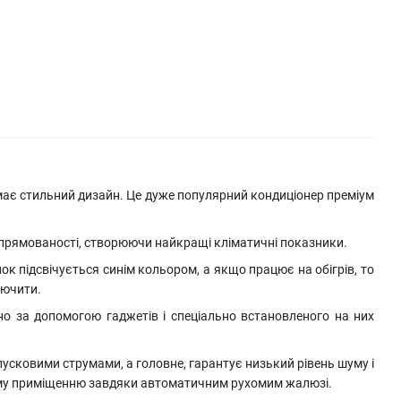
 має стильний дизайн. Це дуже популярний кондиціонер преміум
ї спрямованості, створюючи найкращі кліматичні показники.
к підсвічується синім кольором, а якщо працює на обігрів, то
лючити.
но за допомогою гаджетів і спеціально встановленого на них
сковими струмами, а головне, гарантує низький рівень шуму і
ьому приміщенню завдяки автоматичним рухомим жалюзі.