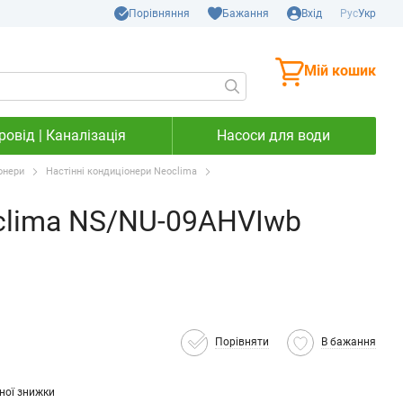
Порівняння
Бажання
Вхід
Рус
Укр
Мій кошик
овід | Каналізація
Насоси для води
онери
Настінні кондиціонери Neoclima
clima NS/NU-09AHVIwb
Порівняти
В бажання
ної знижки