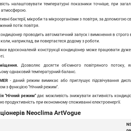
вість
налаштовувати температурні показники точніше, при загал
ю атмосферою.
тивні бактерії, мікроби та мікроорганізми з повітря, за допомогою с
жений потік повітря.
кондиціонер проводить автоматичний запуск і вимкнення в строго ві
коли, наприклад, ви повертаєтеся додому з роботи.
яки вдосконаленій конструкції кондиціонер може працювати дуж
ті.
иміщення.
Дозволяє досягти об'ємного повітряного потоку, як
ьому однаковий температурний баланс.
MMER
- даний режим вимикає або приглушує підсвічування диспл
ом з функцією "Нічний режим".
ія "Нічний режим"
дає можливість
знижувати активність кондиціо
ню продуктивність при економному споживанні електроенергії.
ціонерів Neoclima ArtVogue
NS
0