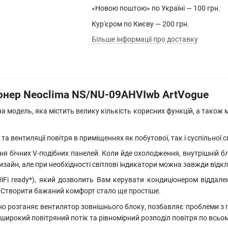
«Новою поштою» по Україні — 100 грн.
Кур'єром по Києву — 200 грн.
Більше інформації про доставку
іонер Neoclima NS/NU-09AHVIwb ArtVogue
а модель, яка містить велику кількість корисних функцій, а також
 та вентиляції повітря в приміщеннях як побутової, так і суспільно
я бічних V-подібних панелей. Коли йде охолодження, внутрішній бло
айн, але при необхідності світлові індикатори можна завжди відк
Fi ready*), який дозволить Вам керувати кондиціонером віддале
OS. Створити бажаний комфорт стало ще простіше.
 розганяє вентилятор зовнішнього блоку, позбавляє проблеми з пу
 широкий повітряний потік та рівномірний розподіл повітря по вс