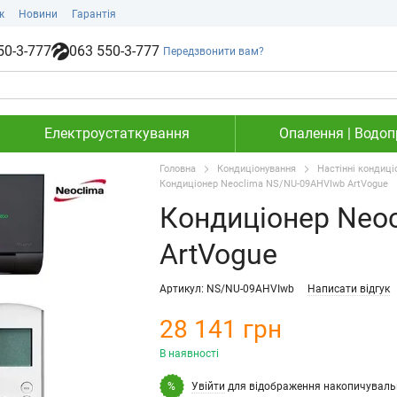
ж
Новини
Гарантія
50-3-777
063 550-3-777
Передзвонити вам?
Електроустаткування
Опалення | Водопр
Головна
Кондиціонування
Настінні кондиці
Кондиціонер Neoclima NS/NU-09AHVIwb ArtVogue
Кондиціонер Neo
ArtVogue
Артикул: NS/NU-09AHVIwb
Написати відгук
28 141 грн
В наявності
Увійти
для відображення накопичуваль
%