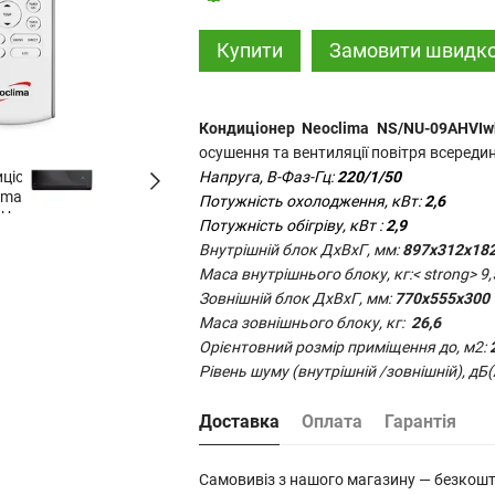
Купити
Замовити швидк
Кондиціонер Neoclima NS/NU-09AHVI
осушення та вентиляції повітря всереди
Напруга, В-Фаз-Гц:
220/1/50
Потужність охолодження, кВт:
2,6
Потужність обігріву, кВт :
2,9
Внутрішній блок ДхВхГ, мм:
897x312x18
Маса внутрішнього блоку, кг:< strong> 9,
Зовнішній блок ДхВхГ, мм:
770x555x300
Маса зовнішнього блоку, кг:
26,6
Орієнтовний розмір приміщення до, м2:
Рівень шуму (внутрішній /зовнішній), дБ(
Доставка
Оплата
Гарантія
Самовивіз з нашого магазину — безкош