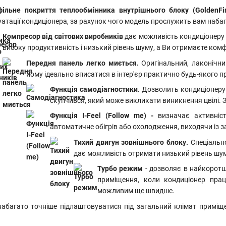
фільне покриття теплообмінника внутрішнього блоку (GoldenFi
уатації кондиціонера, за рахунок чого модель прослужить вам наба
Компресор від світових виробників
дає можливість кондиціонеру
високу продуктивність і низький рівень шуму, а Ви отримаєте комф
Передня панель легко миється.
Оригінальний, лаконічн
йому ідеально вписатися в інтер'єр практично будь-якого 
Функція самодіагностики.
Дозволить кондиціонеру
скупчився, який може викликати виникнення цвілі. 
Функція I-Feel (Follow me) -
визначає активніс
автоматичне обігрів або охолодження, виходячи із 
Тихий двигун зовнішнього блоку.
Спеціальн
дає можливість отримати низький рівень шум
Турбо режим
- дозволяє в найкоротші
приміщення, коли кондиціонер пра
можливим ще швидше.
набагато точніше підлаштовуватися під загальний клімат приміщ