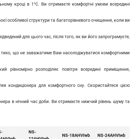
ьному кроці в 1°С. Ви отримаєте комфортні умови всередині
воєї особливої ​​структури та багаторівневого очищення, коли ви
дведений для цього час, після того, як ви його запрограмуєте,
е тихо, що не заважатиме Вам насолоджуватися комфортними
ий рівномірно розподіляє повітря всередині приміщення,
ея кондиціонера для комфортного сну. Скористайтеся цією
нера в нічний час доби. Ви отримаєте нижчий рівень шуму та
-
NS-
NS-18AHVIwb
NS-24AHVIwb
9AHVIwb
12AHVIwb