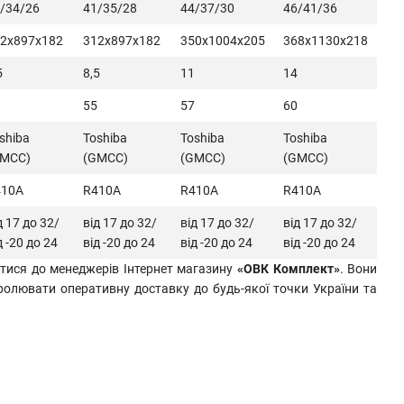
/34/26
41/35/28
44/37/30
46/41/36
2x897x182
312x897x182
350x1004x205
368x1130x218
5
8,5
11
14
55
57
60
shiba
Toshiba
Toshiba
Toshiba
GMCC)
(GMCC)
(GMCC)
(GMCC)
410A
R410A
R410A
R410A
д 17 до 32/
від 17 до 32/
від 17 до 32/
від 17 до 32/
д -20 до 24
від -20 до 24
від -20 до 24
від -20 до 24
тися до менеджерів Інтернет магазину
«ОВК Комплект»
. Вони
ролювати оперативну доставку до будь-якої точки України та