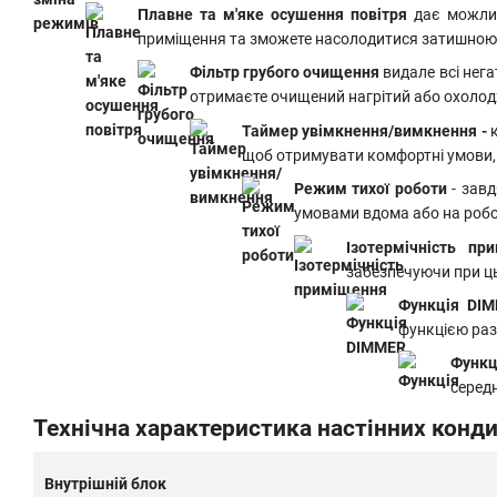
Плавне та м'яке осушення повітря
дає можли
приміщення та зможете насолодитися затишно
Фільтр грубого очищення
видале всі нега
отримаєте очищений нагрітий або охолод
Таймер увімкнення/вимкнення -
щоб отримувати комфортні умови, 
Режим тихої роботи
- завд
умовами вдома або на робо
Ізотермічність пр
забезпечуючи при ц
Функція DI
функцією раз
Функц
серед
Технічна характеристика настінних конди
Внутрішній блок