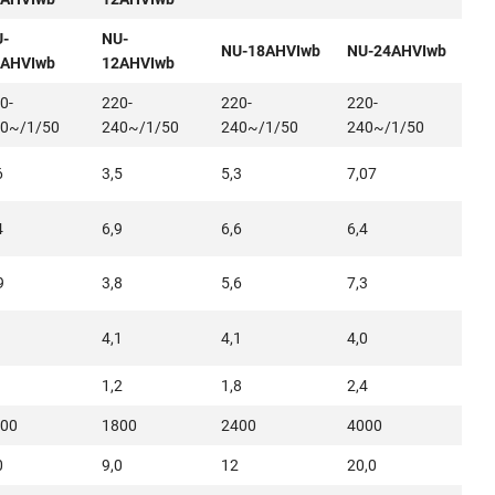
-
NU-
NU-18AHVIwb
NU-24AHVIwb
9AHVIwb
12AHVIwb
0-
220-
220-
220-
0~/1/50
240~/1/50
240~/1/50
240~/1/50
6
3,5
5,3
7,07
4
6,9
6,6
6,4
9
3,8
5,6
7,3
1
4,1
4,1
4,0
1,2
1,8
2,4
00
1800
2400
4000
0
9,0
12
20,0