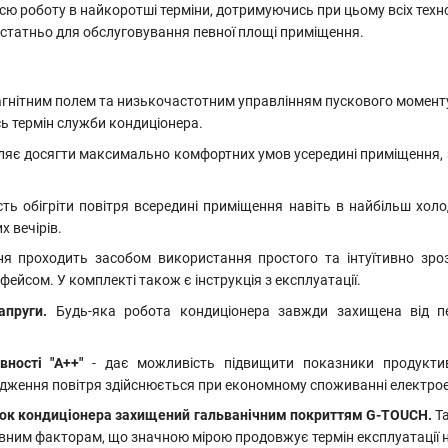
сю роботу в найкоротші терміни, дотримуючись при цьому всіх техн
остатньо для обслуговування певної площі приміщення.
агнітним полем та низькочастотним управлінням пускового моменту
ь термін служби кондиціонера.
яє досягти максимально комфортних умов усередині приміщення,
сть
обігріти повітря всередині приміщення навіть в найбільш хол
 вечірів.
я проходить засобом використання простого та інтуїтивно зроз
ейсом. У комплекті також є інструкція з експлуатації.
апруги.
Будь-яка робота кондиціонера завжди захищена від п
вності "А++"
- дає можливість підвищити показники продукти
дження повітря здійснюється при економному споживанні електроен
лок кондиціонера захищений гальванічним покриттям
G-TOUCH.
Т
вним факторам, що значною мірою продовжує термін експлуатації н