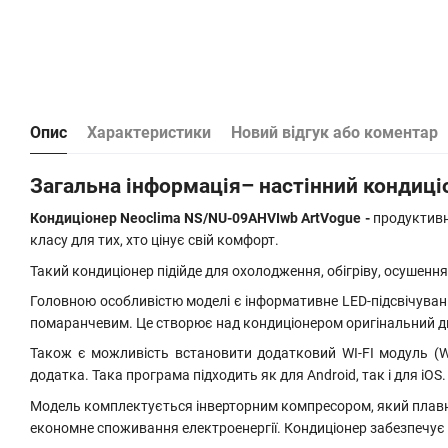
Опис
Характеристики
Новий відгук або коментар
Загальна інформація– настінний кондиц
Кондиціонер Neoclima NS/NU-09AHVIwb ArtVogue -
продуктивн
класу для тих, хто цінує свій комфорт.
Такий кондиціонер підійде для охолодження, обігріву, осушення
Головною особливістю моделі є інформативне LED-підсвічуванн
помаранчевим. Це створює над кондиціонером оригінальний диз
Також є можливість встановити додатковий WI-FI модуль (Wi
додатка. Така програма підходить як для Android, так і для i
Модель комплектується інверторним компресором, який плавно
економне споживання електроенергії. Кондиціонер забезпечує