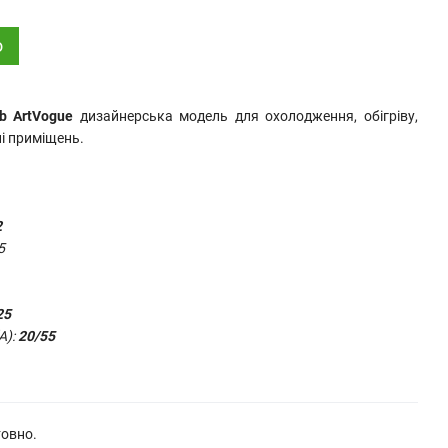
о
wb ArtVogue
дизайнерська модель для охолодження, обігріву,
ні приміщень.
2
5
25
А):
20
/55
товно.