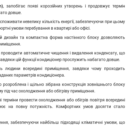
n)
, запобігає появі корозійних утворень і продовжує термін
гато довше.
споживати невелику кількість енергії, забезпечуючи при цьому
ортні умови перебування в квартирі або офісі.
ий дизайн та компактна форма настінного блоку дозволяють
приміщення.
 проводити автоматичне чищення і видалення конденсату, що
Завдяки цій функції кондиціонер прослужить набагато довше.
ть людини всередині приміщення, завдяки чому проходить
заданих параметрів кондиціонера.
о розроблена і щільно зібрана конструкція зовнішнього блоку
у під час охолодження або обігріву приміщення.
 терміни провести охолодження або обігрів повітря всередині
цює на повну потужність. Комфортних умов досягти стало
ення, забезпечуючи найбільш підходящі кліматичні умови, що