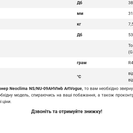
Дб
38
мм
31
кг
7,
Дб
53
To
(
грам
R
ві
°С
ві
онер Neoclima NS/NU-09AHVIwb ArtVogue,
то вам необхідно зверну
еобхідну модель, спираючись на ваші побажання, а також проконт
 ціни.
Дзвоніть та отримуйте знижку!