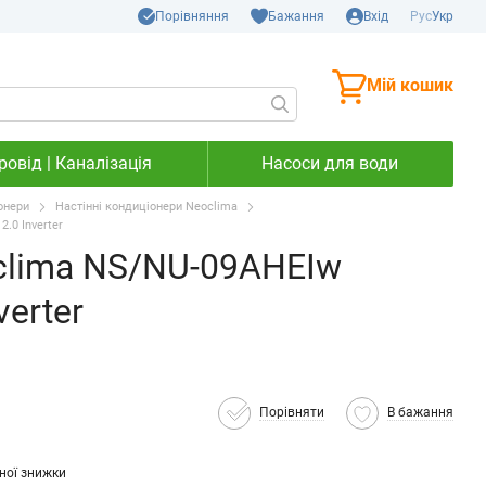
Порівняння
Бажання
Вхід
Рус
Укр
Мій кошик
овід | Каналізація
Насоси для води
онери
Настінні кондиціонери Neoclima
.0 Inverter
clima NS/NU-09AHEIw
verter
Порівняти
В бажання
ної знижки