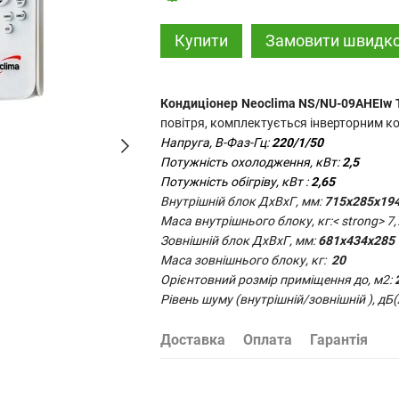
Купити
Замовити швидк
Кондиціонер Neoclima
NS/NU-09AHEIw
T
повітря, комплектується інверторним к
Напруга, В-Фаз-Гц:
220/1/50
Потужність охолодження, кВт:
2,5
Потужність обігріву, кВт :
2,65
Внутрішній блок ДхВхГ, мм:
715x285x19
Маса внутрішнього блоку, кг:< strong> 7,
Зовнішній блок ДхВхГ, мм:
681x434x285
Маса зовнішнього блоку, кг:
20
Орієнтовний розмір приміщення до, м2:
Рівень шуму (внутрішній/зовнішній ), дБ(
Доставка
Оплата
Гарантія