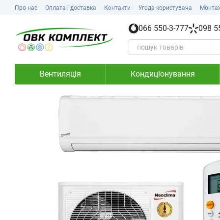
Перейти до основного контенту
Про нас
Оплата і доставка
Контакти
Угода користувача
Монта
066 550-3-777
098 5
Вентиляція
Кондиціонування