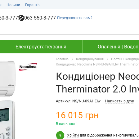
ж
Новини
Гарантія
50-3-777
063 550-3-777
Передзвонити вам?
Електроустаткування
Опалення | Водопр
Головна
Кондиціонування
Настінні кондиці
Кондиціонер Neoclima NS/NU-09AHEIw Therminator 2
Кондиціонер Neo
Therminator 2.0 In
Артикул: NS/NU-09AHEIw
Написати відгук
16 015 грн
В наявності
Увійти
для відображення накопичуваль
%