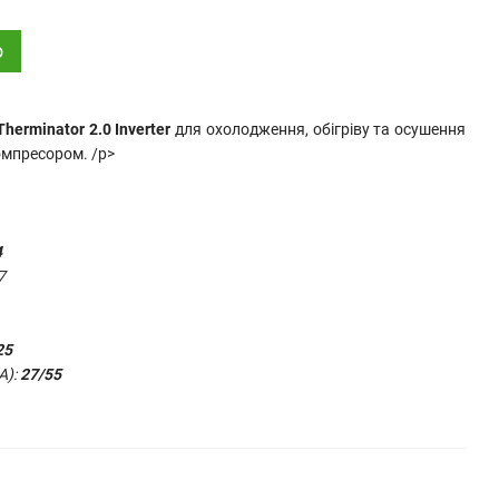
о
herminator 2.0 Inverter
для охолодження, обігріву та осушення
омпресором. /p>
4
7
25
А):
27
/55