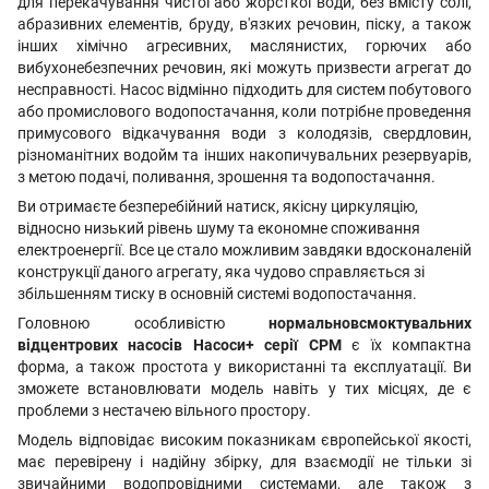
для перекачування чистої або жорсткої води, без вмісту солі,
абразивних елементів, бруду, в'язких речовин, піску, а також
інших хімічно агресивних, маслянистих, горючих або
вибухонебезпечних речовин, які можуть призвести агрегат до
несправності. Насос відмінно підходить для систем побутового
або промислового водопостачання, коли потрібне проведення
примусового відкачування води з колодязів, свердловин,
різноманітних водойм та інших накопичувальних резервуарів,
з метою подачі, поливання, зрошення та водопостачання.
Ви отримаєте безперебійний натиск, якісну циркуляцію,
відносно низький рівень шуму та економне споживання
електроенергії. Все це стало можливим завдяки вдосконаленій
конструкції даного агрегату, яка чудово справляється зі
збільшенням тиску в основній системі водопостачання.
Головною особливістю
нормальновсмоктувальних
відцентрових насосів Насоси+ серії CPM
є їх компактна
форма, а також простота у використанні та експлуатації. Ви
зможете встановлювати модель навіть у тих місцях, де є
проблеми з нестачею вільного простору.
Модель відповідає високим показникам європейської якості,
має перевірену і надійну збірку, для взаємодії не тільки зі
звичайними водопровідними системами, але також з