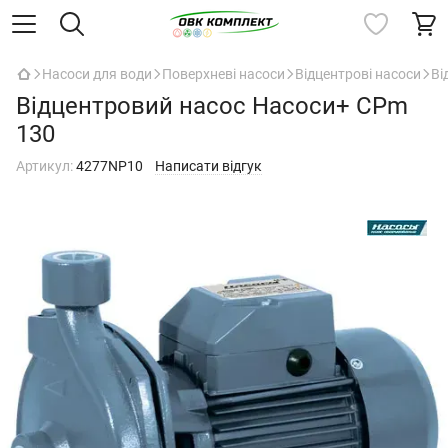
Насоси для води
Поверхневі насоси
Відцентрові насоси
Ві
Відцентровий насос Насоси+ CPm
130
Артикул:
4277NP10
Написати відгук