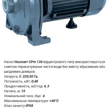
Насос
Насоси+ CPm 130
відцентрового типу використовується
з метою перекачування чистої води без вмісту абразивних або
шкідливих домішок.
Напруга, В:
22
0,50 Гц
Потужність, кВт:
0,48
Продуктивність,
м3/год:
4, 3
Натиск, м:
19
Номінальний тиск, бар:
6
Максимальна температура:
+40°С
Клас захисту:
IPX8