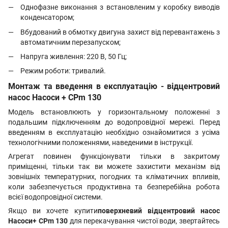
Однофазне виконання з встановленим у коробку виводів
конденсатором;
Вбудований в обмотку двигуна захист від перевантажень з
автоматичним перезапуском;
Напруга живлення: 220 В, 50 Гц;
Режим роботи: тривалий.
Монтаж та введення в експлуатацію - відцентровий
насос Насоси + CPm 130
Модель встановлюють у горизонтальному положенні з
подальшим підключенням до водопровідної мережі. Перед
введенням в експлуатацію необхідно ознайомитися з усіма
технологічними положеннями, наведеними в інструкції.
Агрегат повинен функціонувати тільки в закритому
приміщенні, тільки так ви можете захистити механізм від
зовнішніх температурних, погодних та кліматичних впливів,
коли забезпечується продуктивна та безперебійна робота
всієї водопровідної системи.
Якщо ви хочете купити
поверхневий відцентровий насос
Насоси+
CPm 130
для перекачування чистої води, звертайтесь