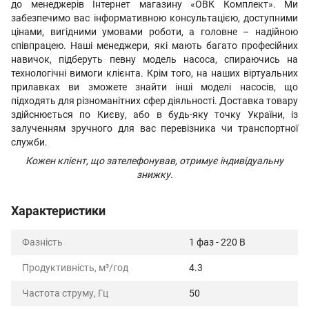
до менеджерів Інтернет магазину «ОВК Комплект». Ми
забезпечимо вас інформативною консультацією, доступними
цінами, вигідними умовами роботи, а головне – надійною
співпрацею. Наші менеджери, які мають багато професійних
навичок, підберуть певну модель насоса, спираючись на
технологічні вимоги клієнта. Крім того, на наших віртуальних
прилавках ви зможете знайти інші моделі насосів, що
підходять для різноманітних сфер діяльності. Доставка товару
здійснюється по Києву, або в будь-яку точку України, із
залученням зручного для вас перевізника чи транспортної
служби.
Кожен клієнт, що зателефонував, отримує індивідуальну
знижку.
Характеристики
Фазність
1 фаз - 220 В
Продуктивність, м³/год
4.3
Частота струму, Гц
50