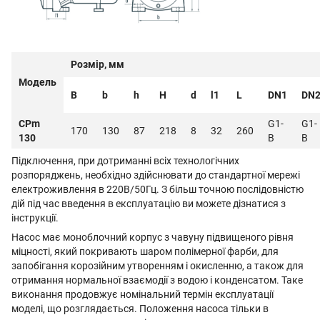
Розмір, мм
Модель
B
b
h
H
d
l1
L
DN1
DN
CPm
G1-
G1-
170
130
87
218
8
32
260
130
B
B
Підключення, при дотриманні всіх технологічних
розпоряджень, необхідно здійснювати до стандартної мережі
електроживлення в 220В/50Гц. З більш точною послідовністю
дій під час введення в експлуатацію ви можете дізнатися з
інструкції.
Насос має моноблочний корпус з чавуну підвищеного рівня
міцності, який покривають шаром полімерної фарби, для
запобігання корозійним утворенням і окисленню, а також для
отримання нормальної взаємодії з водою і конденсатом. Таке
виконання продовжує номінальний термін експлуатації
моделі, що розглядається. Положення насоса тільки в