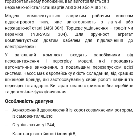
горизонтальному положенні, вал виготовляється з
нержавіючої сталі стандартів AISI 304 або AISI 316.
Модель комплектується закритим робочим колесом
відцентрового типу, яке виготовляють з латуні або
нержавіючої сталі (AISI 304). Торцеве ущільнення – графіт чи
кераміка (NBR/AISI 304). Для зручності агрегат
комплектується довгим кабелем для підключення до
електромережі.
У загальний комплект входять запобіжники від
перевантаження і перегріву моделі, які проводять
автоматичне вимкнення, з подальшим перезапуском всієї
системи. Насос має європейську якість складання, від кращих
інженерів бренду, які застосовували у своїй роботі надійні та
перевірені стандарти. Ви гарантовано отримаєте безперебійне
та довговічне функціонування.
Особливість двигуна
Асинхронний двополюсний із короткозамкненим ротором,
із самовентиляцією;
Ступінь захисту IP44;
Клас нагрівостійкості ізоляції В;