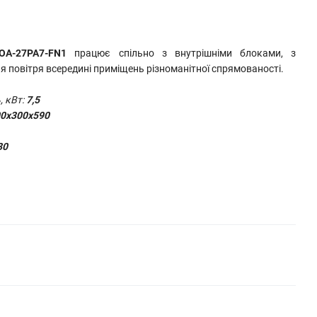
3OA-27PA7-FN1
працює
спільно з внутрішніми блоками, з
ня повітря всередині приміщень різноманітної спрямованості.
, кВт:
7,5
0x300x590
80