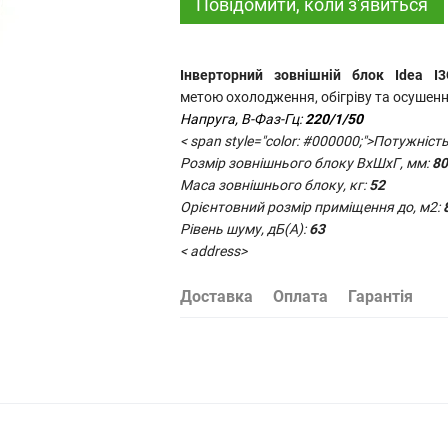
Повідомити, коли з'явиться
Інверторний зовнішній блок Idea I
метою
охолодження,
обігріву та осушен
Напруга, В-Фаз-Гц:
220/1/50
< span style="color: #000000;">Потужність
Розмір зовнішнього блоку ВхШхГ, мм:
80
Маса зовнішнього блоку, кг:
52
Орієнтовний розмір приміщення до, м2:
Рівень шуму, дБ(А):
63
< address>
Доставка
Оплата
Гарантія