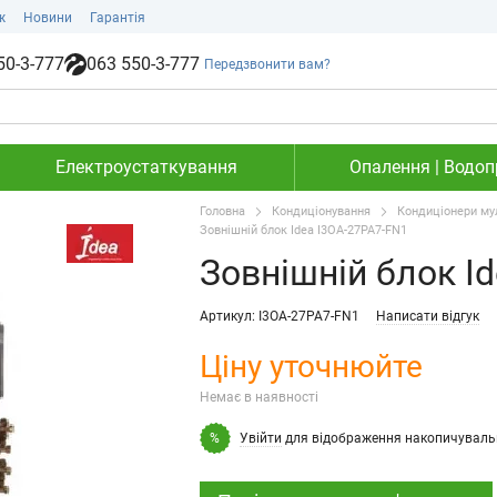
ж
Новини
Гарантія
50-3-777
063 550-3-777
Передзвонити вам?
Електроустаткування
Опалення | Водопр
Головна
Кондиціонування
Кондиціонери му
Зовнішній блок Idea I3OA-27PA7-FN1
Зовнішній блок I
Артикул: I3OA-27PA7-FN1
Написати відгук
Ціну уточнюйте
Немає в наявності
Увійти
для відображення накопичуваль
%