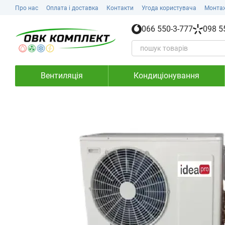
Перейти до основного контенту
Про нас
Оплата і доставка
Контакти
Угода користувача
Монта
066 550-3-777
098 5
Вентиляція
Кондиціонування