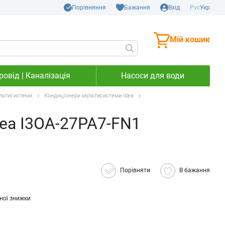
Порівняння
Бажання
Вхід
Рус
Укр
Мій кошик
овід | Каналізація
Насоси для води
льтисистеми
Кондиціонери мультисистеми Idea
dea I3OA-27PA7-FN1
Порівняти
В бажання
ної знижки