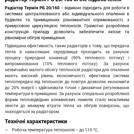
Радіатор Термія РБ 20/160
– відмінно підходить для роботи в
системах централізованого або індивідуального опалення в
будівлях та приміщеннях різноманітної спрямованості, з
примусовою циркуляцією теплоносія. Грамотно розроблена
конструкція приладу дозволить забезпечити якісне та
рівномірне обігрів приміщення.
Підвищена ефективність таких радіаторів є тому, що передача
тепла в навколишнє середовище проходить за рахунок
процесу природної конвекції (90% теплового потоку) і
випромінювання (10% теплового потоку). За рахунок
незвичайно малого обсягу теплоносія радіатори для опалення
мають високий рівень економічності, ефективна система
теплопередачі від теплоносія до повітря дозволяє економити
до 20% енергії і здійснювати точне і динамічне регулювання
температури в приміщенні. За рахунок спеціально розробленої
форми тепловідвідних алюмінієвих ламелів стало можливим
звести до мінімуму втрати тепла на обігрів поверхонь, що
знаходяться за радіатором.
Технічні характеристики
Робоча температура теплоносія – до 110 °С;