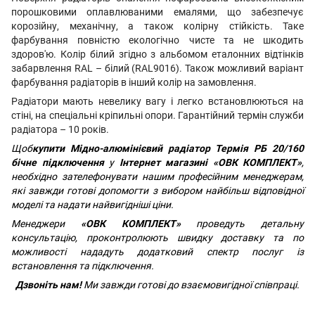
порошковими оплавлюваними емалями, що забезпечує
корозійну, механічну, а також колірну стійкість. Таке
фарбування повністю екологічно чисте та не шкодить
здоров'ю. Колір білий згідно з альбомом еталонних відтінків
забарвлення RAL – білий (RAL9016). Також можливий варіант
фарбування радіаторів в інший колір на замовлення.
Радіатори мають невелику вагу і легко встановлюються на
стіні, на спеціальні кріпильні опори. Гарантійний термін служби
радіатора – 10 років.
Щоб
купити Мідно-алюмінієвий радіатор Термія РБ 20/160
бічне підключення
у
Інтернет магазині «ОВК КОМПЛЕКТ»
,
необхідно зателефонувати нашим професійним менеджерам,
які завжди готові допомогти з вибором найбільш відповідної
моделі та надати найвигідніші ціни.
Менеджери
«ОВК КОМПЛЕКТ»
проведуть детальну
консультацію, проконтролюють швидку доставку та по
можливості нададуть додатковий спектр послуг із
встановлення та підключення.
Дзвоніть нам!
Ми завжди готові до взаємовигідної співпраці.