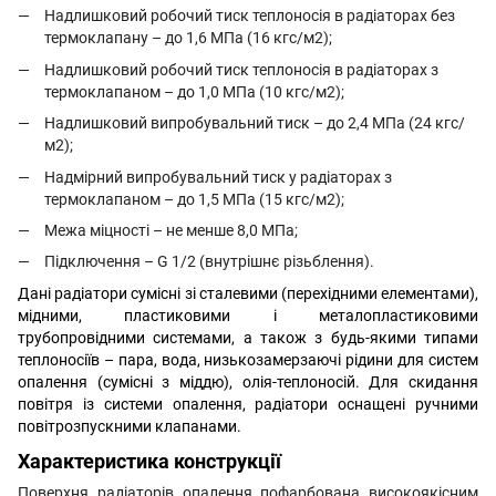
Надлишковий робочий тиск теплоносія в радіаторах без
термоклапану – до 1,6 МПа (16 кгс/м2);
Надлишковий робочий тиск теплоносія в радіаторах з
термоклапаном – до 1,0 МПа (10 кгс/м2);
Надлишковий випробувальний тиск – до 2,4 МПа (24 кгс/
м2);
Надмірний випробувальний тиск у радіаторах з
термоклапаном – до 1,5 МПа (15 кгс/м2);
Межа міцності – не менше 8,0 МПа;
Підключення – G 1/2 (внутрішнє різьблення).
Дані радіатори сумісні зі сталевими (перехідними елементами),
мідними, пластиковими і металопластиковими
трубопровідними системами, а також з будь-якими типами
теплоносіїв – пара, вода, низькозамерзаючі рідини для систем
опалення (сумісні з міддю), олія-теплоносій. Для скидання
повітря із системи опалення, радіатори оснащені ручними
повітрозпускними клапанами.
Характеристика конструкції
Поверхня радіаторів опалення пофарбована високоякісним