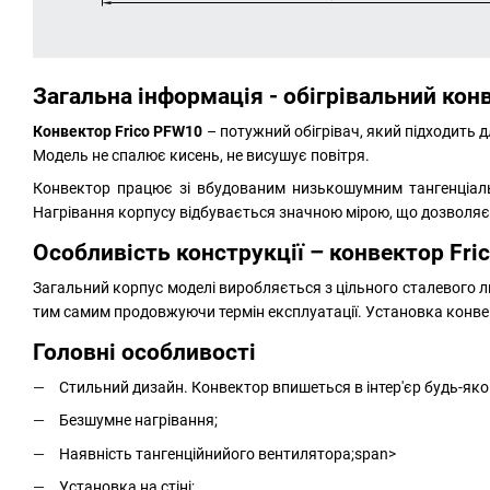
Загальна інформація - обігрівальний кон
Конвектор Frico PFW10
– потужний обігрівач, який підходить д
Модель не спалює кисень, не висушує повітря.
Конвектор працює зі
вбудованим низькошумним тангенціальн
Нагрівання корпусу відбувається значною мірою, що дозволяє 
Особливість конструкції – конвектор Fri
Загальний корпус моделі виробляється з цільного сталевого л
тим самим продовжуючи термін експлуатації.
Установка конвек
Головні особливості
Стильний дизайн. Конвектор впишеться в інтер'єр будь-як
Безшумне нагрівання;
Наявність
тангенційний
ого
вентилятор
а
;span>
Установка на стіні;