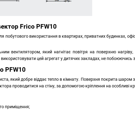
вектор Frico PFW10
ля побутового використання в квартирах, приватних будинках, офіси
им вентилятором, який нагнітає повітря на поверхню нагріву,
використовувати цей агрегат у дитячих закладах, не побоюючись з
co PFW10
иста, який добре віддає тепло в кімнату. Поверхня покрита шаром 
тора проводитися на стіну, за допомогою кріплення на особливі к
ого приміщення;