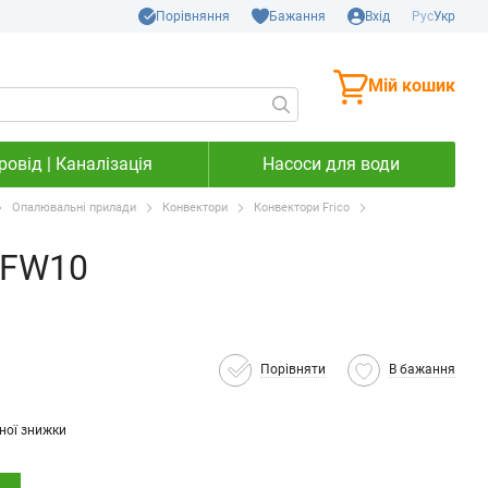
Порівняння
Бажання
Вхід
Рус
Укр
Мій кошик
овід | Каналізація
Насоси для води
Опалювальні прилади
Конвектори
Конвектори Frico
PFW10
Порівняти
В бажання
ної знижки