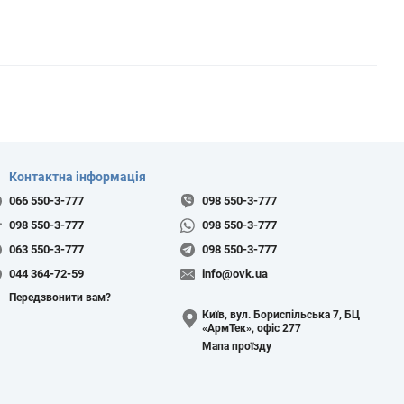
Контактна інформація
066 550-3-777
098 550-3-777
098 550-3-777
098 550-3-777
063 550-3-777
098 550-3-777
044 364-72-59
info@ovk.ua
Передзвонити вам?
Київ, вул. Бориспільська 7, БЦ
«АрмТек», офіс 277
Мапа проїзду