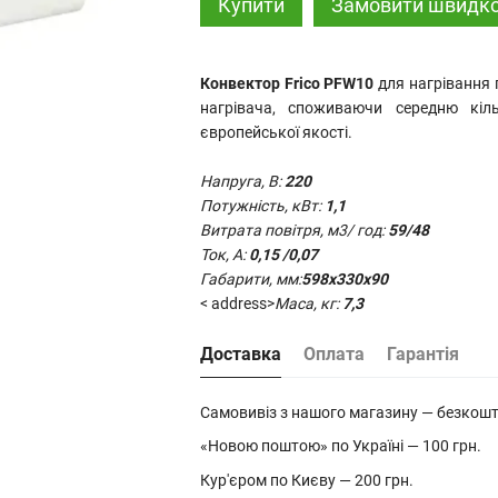
Купити
Замовити швидк
Конвектор Frico PFW10
для нагрівання
нагрівача, споживаючи середню кіль
європейської якості.
Напруга, В:
220
Потужність, кВт:
1,1
Витрата повітря, м3/ год:
59/48
Ток, А:
0,15 /0,07
Габарити, мм:
598x330x90
< address>
Маса, кг:
7,3
Доставка
Оплата
Гарантія
Самовивіз з нашого магазину — безкош
«Новою поштою» по Україні — 100 грн.
Кур'єром по Києву — 200 грн.