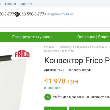
ж
Новини
Гарантія
50-3-777
063 550-3-777
Передзвонити вам?
Електроустаткування
Опалення | Водопр
Головна
Опалення | Водопровід | Каналізація
Конвектор Frico PFW10
Конвектор Frico 
Артикул: 7471
Написати відгук
41 978 грн
В наявності
Увійти
для відображення накопичуваль
%