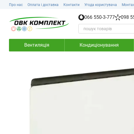
Перейти до основного контенту
Про нас
Оплата і доставка
Контакти
Угода користувача
Монта
066 550-3-777
098 5
Вентиляція
Кондиціонування