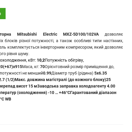
о
рторна Mitsubishi Electric MXZ-5D100/102VA
дозволяє
х блоків різної потужності, а також особливі типи настінних,
ель комплектується інверторним компресором, який дозволяє
ого рівня шуму.
охолодження, кВт:
10,2
Потужність обігріву,
0(+67)x915
Маса, кг:
70
Орієнтовний розмір приміщення до,
 потужності не менший
0.99
Діаметр труб (рідина)
5x6.35
2.7 (1/2)
Макс. довжина магістралі (до кожного блоку)
25
перепад висот
15 м
Заводська заправка холодоагенту
4.00
мператур (охолодження)
-10 … +46°C
Гарантований діапазон
4°C WB