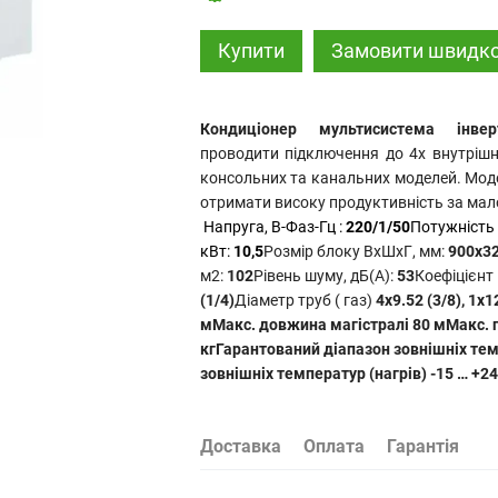
Купити
Замовити швидк
Кондиціонер мультисистема інве
проводити підключення до 4х внутрішні
консольних та канальних моделей. Мод
отримати високу продуктивність за мал
Напруга, В-Фаз-Гц :
220/1/50
Потужність 
кВт:
10,5
Розмір блоку
ВхШхГ
, мм:
900x32
м2:
102
Рівень шуму, дБ(А):
53
Коефіцієнт
(1/4)
Діаметр труб ( газ)
4x9.52 (3/8), 1x1
м
Макс. довжина магістралі
80 м
Макс. 
кг
Гарантований діапазон зовнішніх те
зовнішніх температур (нагрів)
-15 … +2
Доставка
Оплата
Гарантія