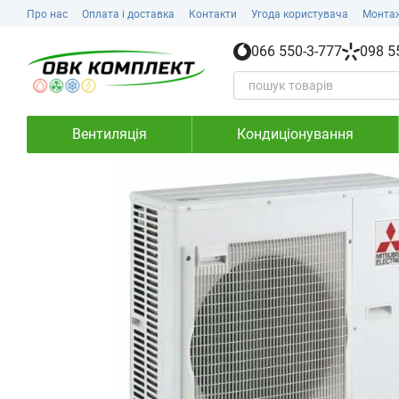
Перейти до основного контенту
Про нас
Оплата і доставка
Контакти
Угода користувача
Монта
066 550-3-777
098 5
Вентиляція
Кондиціонування