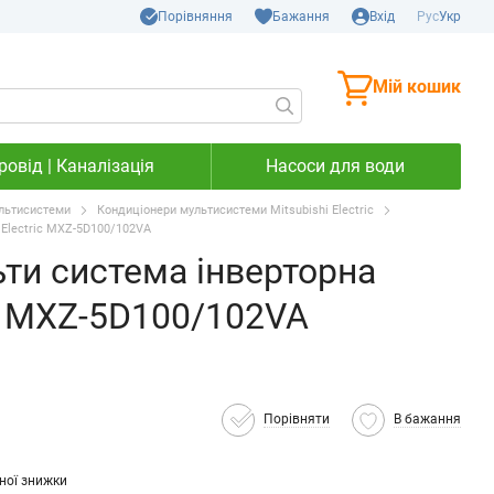
Порівняння
Бажання
Вхід
Рус
Укр
Мій кошик
овід | Каналізація
Насоси для води
льтисистеми
Кондиціонери мультисистеми Mitsubishi Electric
 Electric MXZ-5D100/102VA
ти система інверторна
ic MXZ-5D100/102VA
Порівняти
В бажання
ної знижки