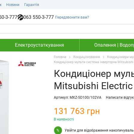
ж
Новини
Гарантія
50-3-777
063 550-3-777
Передзвонити вам?
Електроустаткування
Опалення | Водопр
Головна
Кондиціонування
Кондиціонери му
Кондиціонер мульти система інверторна Mitsubishi
Кондиціонер муль
Mitsubishi Electr
Артикул: MXZ-5D100/102VA
Написати відгук
131 763 грн
В наявності
Увійти
для відображення накопичуваль
%