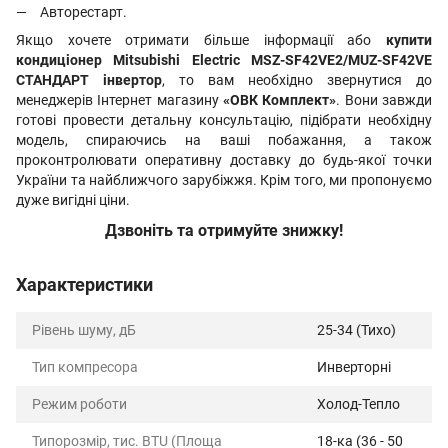
Авторестарт.
Якщо хочете отримати більше інформації або
купити
кондиціонер Mitsubishi Electric MSZ-SF42VE2/MUZ-SF42VE
СТАНДАРТ інвертор
, то вам необхідно звернутися до
менеджерів Інтернет магазину
«ОВК Комплект»
. Вони завжди
готові провести детальну консультацію, підібрати необхідну
модель, спираючись на ваші побажання, а також
проконтролювати оперативну доставку до будь-якої точки
України та найближчого зарубіжжя. Крім того, ми пропонуємо
дуже вигідні ціни.
Дзвоніть та отримуйте знижку!
Характеристики
Рівень шуму, дБ
25-34 (Тихо)
Тип компресора
Инверторні
Режим роботи
Холод-Тепло
Типорозмір, тис. BTU (Площа
18-ка (36 - 50