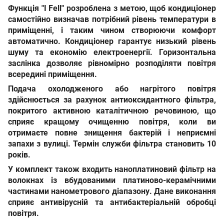
Функція "I Fell" розроблена з метою, щоб кондиціонер
самостійно визначав потрібний рівень температури в
приміщенні, і таким чином створюючи комфорт
автоматично. Кондиціонер гарантує низький рівень
шуму та економію електроенергії. Горизонтальна
заслінка дозволяє рівномірно розподіляти повітря
всередині приміщення.
Подача охолодженого або нагрітого повітря
здійснюється за рахунок а
нтиоксидантного фільтра,
покритого активною каталітичною речовиною
, що
сприяє кращому очищенню повітря, коли ви
отримаєте повне знищення бактерій і неприємні
запахи з вулиці. Термін служби фільтра становить 10
років.
У комплект також входить н
аноплатиновий фільтр на
волокнах із вбудованими платиново-керамічними
частинами нанометрового діапазону. Дане виконання
сприяє антивірусній та антибактеріальній обробці
повітря.