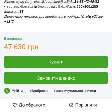
Рівень шуму (внутрішній/зовнішній), дБ(А):
34-38-42-45/52
< address>Зовнішній блок розмір ВхШхГ,мм:
550х800х285
Маса, кг:
38
Допустима температура зовнішнього повітря, °С :
від +21 до
+43°С
В наявності
47 630 грн
Купити
Замовити швидко
Увійти
для відображення накопичувальної знижки
%
До обраного
Порівняти