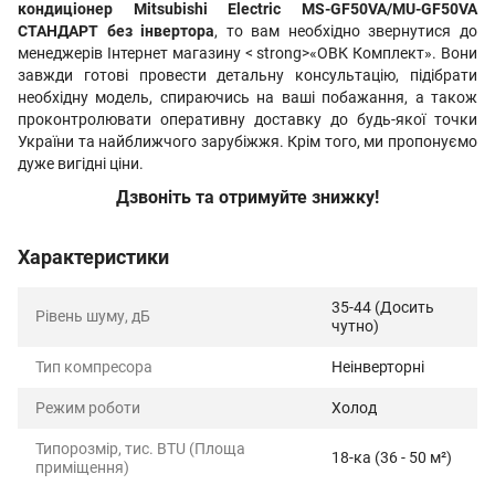
кондиціонер Mitsubishi Electric MS-GF50VA/MU-GF50VA
СТАНДАРТ без інвертора
, то вам необхідно звернутися до
менеджерів Інтернет магазину < strong>«ОВК Комплект». Вони
завжди готові провести детальну консультацію, підібрати
необхідну модель, спираючись на ваші побажання, а також
проконтролювати оперативну доставку до будь-якої точки
України та найближчого зарубіжжя. Крім того, ми пропонуємо
дуже вигідні ціни.
Дзвоніть та отримуйте знижку!
Характеристики
35-44 (Досить
Рівень шуму, дБ
чутно)
Тип компресора
Неінверторні
Режим роботи
Холод
Типорозмір, тис. BTU (Площа
18-ка (36 - 50 м²)
приміщення)