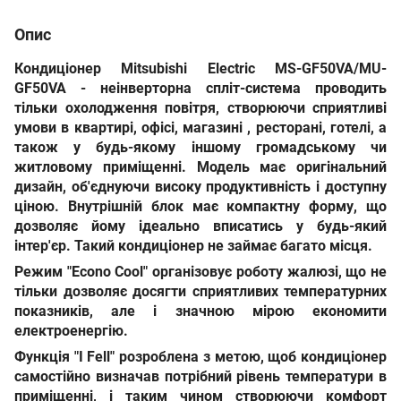
Опис
Кондиціонер Mitsubishi Electric MS-GF50VA/MU-
GF50VA -
неінверторна спліт-система проводить
тільки охолодження повітря, створюючи сприятливі
умови в квартирі, офісі, магазині , ресторані, готелі, а
також у будь-якому іншому громадському чи
житловому приміщенні. Модель має оригінальний
дизайн, об'єднуючи високу продуктивність і доступну
ціною. Внутрішній блок має компактну форму, що
дозволяє йому ідеально вписатись у будь-який
інтер'єр. Такий кондиціонер не займає багато місця.
Режим "Econo Cool" організовує роботу жалюзі, що не
тільки дозволяє досягти сприятливих температурних
показників, але і значною мірою економити
електроенергію.
Функція "I Fell" розроблена з метою, щоб кондиціонер
самостійно визначав потрібний рівень температури в
приміщенні, і таким чином створюючи комфорт