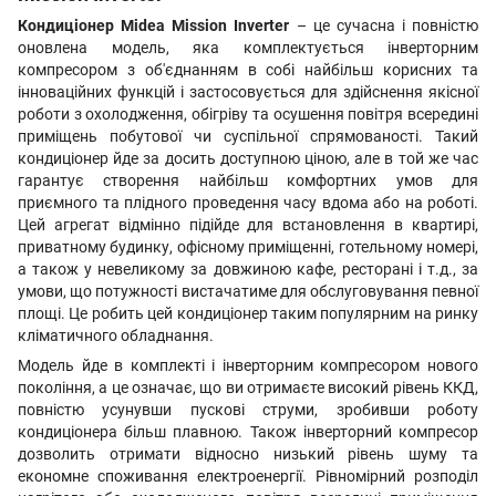
Кондиціонер Midea Mission Inverter
– це сучасна і повністю
оновлена ​​модель, яка комплектується інверторним
компресором з об'єднанням в собі найбільш корисних та
інноваційних функцій і застосовується для здійснення якісної
роботи з охолодження, обігріву та осушення повітря всередині
приміщень побутової чи суспільної спрямованості. Такий
кондиціонер йде за досить доступною ціною, але в той же час
гарантує створення найбільш комфортних умов для
приємного та плідного проведення часу вдома або на роботі.
Цей агрегат відмінно підійде для встановлення в квартирі,
приватному будинку, офісному приміщенні, готельному номері,
а також у невеликому за довжиною кафе, ресторані і т.д., за
умови, що потужності вистачатиме для обслуговування певної
площі. Це робить цей кондиціонер таким популярним на ринку
кліматичного обладнання.
Модель йде в комплекті і інверторним компресором нового
покоління, а це означає, що ви отримаєте високий рівень ККД,
повністю усунувши пускові струми, зробивши роботу
кондиціонера більш плавною. Також інверторний компресор
дозволить отримати відносно низький рівень шуму та
економне споживання електроенергії. Рівномірний розподіл