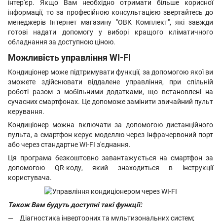
інтер'єр. Якщо Вам необхідно отримати більше корисної
інформації, то за професійною консультацією звертайтесь до
менеджерів Інтернет магазину "ОВК Комплект", які завжди
готові надати допомогу у виборі кращого кліматичного
обладнання за доступною ціною.
Можливість управління WI-FI
Кондиціонер може підтримувати функції, за допомогою якої ви
зможете здійснювати віддалене управління, при спільній
роботі разом з мобільними додатками, що встановлені на
сучасних смартфонах. Це допоможе замінити звичайний пульт
керування.
Кондиціонер можна включати за допомогою дистанційного
пульта, а смартфон керує моделлю через інфрачервоний порт
або через стандартне WI-FI з'єднання.
Ця програма безкоштовно завантажується на смартфон за
допомогою QR-коду, який знаходиться в інструкції
користувача.
Також Вам будуть доступні такі функції:
Діагностика інверторних та мультизональних систем;