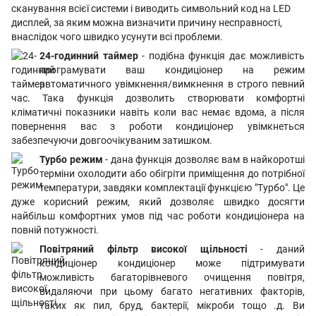
сканування всієї системи і виводить символьний код на LED
дисплей, за яким можна визначити причину несправності,
внаслідок чого швидко усунути всі проблеми.
24-годинний таймер
- подібна функція дає можливість
програмувати ваш кондиціонер на режим
автоматичного увімкнення/вимкнення в строго певний
час. Така функція дозволить створювати комфортні
кліматичні показники навіть коли вас немає вдома, а після
повернення вас з роботи кондиціонер увімкнеться
забезпечуючи довгоочікуваним затишком.
Турбо режим
- дана функція дозволяє вам в найкоротші
терміни охолодити або обігріти приміщення до потрібної
температури, завдяки комплектації функцією "Турбо". Це
дуже корисний режим, який дозволяє швидко досягти
найбільш комфортних умов під час роботи кондиціонера на
повній потужності.
Повітряний фільтр високої щільності
- даний
кондиціонер кондиціонер може підтримувати
можливість багаторівневого очищення повітря,
видаляючи при цьому багато негативних факторів,
таких як пил, бруд, бактерії, мікроби тощо .д. Ви