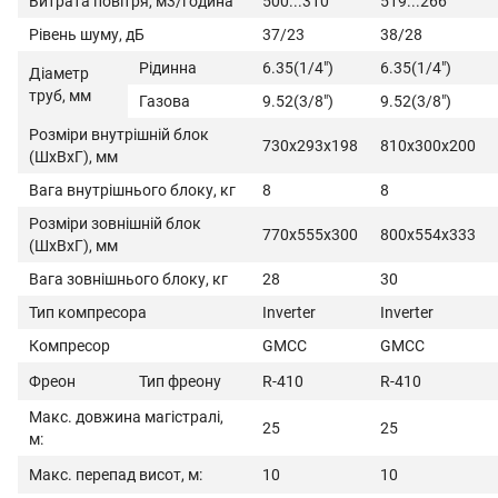
Витрата повітря, м3/година
500...310
519...266
Рівень шуму, дБ
37/23
38/28
Рідинна
6.35(1/4")
6.35(1/4")
Діаметр
труб, мм
Газова
9.52(3/8")
9.52(3/8")
Розміри внутрішній блок
730x293x198
810x300x200
(ШхВхГ), мм
Вага внутрішнього блоку, кг
8
8
Розміри зовнішній блок
770x555x300
800x554x333
(ШхВхГ), мм
Вага зовнішнього блоку, кг
28
30
Тип компресора
Inverter
Inverter
Компресор
GMCC
GMCC
Фреон
Тип фреону
R-410
R-410
Макс. довжина магістралі,
25
25
м:
Макс. перепад висот, м:
10
10