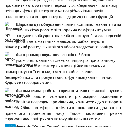
проводить автоматичний перезапуск, зберігаючи при цьому
всі задані функції. Тепер вам не потрібно кілька разів
налаштовувати кондиціонер на підтримку певних функцій.
Широкий кут обдування
- даний кондиціонер здатний на
більш якісну роботу зі створення комфортних умов
завдяки своїй удосконаленій конструкції та злагодженій
роботі автоматичних жалюзі, які забезпечують
рівномірний розподіл нагрітого або охолодженого повітря.
Авто-розморожування
- зовнішній блок
укомплектований системою підігріву, а при значному
зниженні температури на вулиці йде включення
розморожуючої системи, з метою забезпечення
безперебійного та продуктивного функціонування під час
будь-яких погодних умов.
Автоматична робота горизонтальних жалюзі
- рухливі
жалюзі дають можливість рівномірно розподілити
повітря всередині приміщення, коли необхідно створити
найбільш комфортні кліматичні показники, для вашого
приємного проведення часу. Також можливий режим
спрямування повітряного потоку під певним кутом.
Функція "Холод-Тепло"
- кондиціонер має можливість