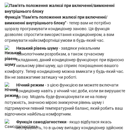
Функція "Пам'ять положення жалюзі при включенні/
вимкненні внутрішнього блоку"
- тепер вам не потрібно
щоразу програмувати кондиціонер заново. Ця функція
дозволяє спростити використання кондиціонером, а вам
отримувати найкомфортніші умови в будь-який час.
Низький рівень шуму
- завдяки унікальним
технологічним розробкам, а також сучасному
складанню, даний кондиціонер функціонує при відносно
низькому рівні шуму, що сприяє покращенню вашого
комфорту. Тепер кондиціонер можна вмикати у будь-який час.
Він не заважатиме затишку чи роботі.
Нічний режим
- з цією функцією ви можете включати
кондиціонер навіть у нічний час доби, коли ви вирушаєте
до сну. Модель буде функціонувати не на повну
потужність, значною мірою знижуючи рівень шуму і
підтримуючи певний температурний баланс, який робить ваш
відпочинок найбільш комфортним.
Функція самодіагностики
- якщо відбулася якась
несправність, то в цьому випадку кондиціонер здійснює