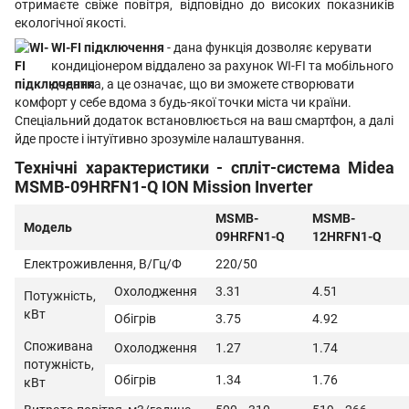
отримаєте свіже повітря, відповідно до високих показників
екологічної якості.
WI-FI підключення
- дана функція дозволяє керувати
кондиціонером віддалено за рахунок WI-FI та мобільного
додатка, а це означає, що ви зможете створювати
комфорт у себе вдома з будь-якої точки міста чи країни.
Спеціальний додаток встановлюється на ваш смартфон, а далі
йде просте і інтуїтивно зрозуміле налаштування.
Технічні характеристики - спліт-система Midea
MSMB-09HRFN1-Q ION Mission Inverter
MSMB-
MSMB-
Модель
09HRFN1-Q
12HRFN1-Q
Електроживлення, В/Гц/Ф
220/50
Охолодження
3.31
4.51
Потужність,
кВт
Обігрів
3.75
4.92
Споживана
Охолодження
1.27
1.74
потужність,
Обігрів
1.34
1.76
кВт