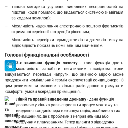
типова методика усунення виявлених несправностей на
підставі кодів помилок, що видаються системою (навігація
за кодами помилок);
Можливість надсилання електронною поштою фрагментів
отриманої сервісної інструкції з рішенням;
Можливість перевірки термодатчиків та датчиків тиску на
відповідність показань номінальним значенням.
Головні функціональні особливості
3-х хвилинна функція захисту
- така функція дасть
можливість запобігти негативним наслідкам, коли
відбуваються перепади напруги, що значною мірою може
продовжити номінальний термін експлуатації кондиціонера. З
цим режимом ви зможете в кілька разів довше отримувати
комфортні умови всередині приміщення.
Лівий та правий виведення дренажу
- дана функція
дозволяє у кілька разів спростити процес монтажу та
введення кондиціонера в експлуатацію, особливо в тих
приміщеннях, де є проблеми з неправильним або
незручним плануванням. Тепер шланги з відведення
рідини можна кріпити праворуч і ліворуч, чому сприяє