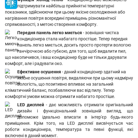
підтримувати найбільш прийнятні температурні
показники, здійснюючи при цьому якісне охолодження або
нагрівання повітря всередині приміщень різноманітної
спрямованості, з метою створення комфорту.
Передня панель легко миється
- зовнішня чистка
кондиціонера стала набагато простіше. Тепер передня
панель легко миється, досить просто протерти вологою
ганчірочкою або губкою, для того, щоб видалити пил,
що накопичився, і ваш кондиціонер буде не тільки дарувати
комфорт, але і радувати око.
Ефективне осушення
- даний кондиціонер здатний на
якісне осушення повітря, видаляючи при цьому надмірну
вологість, що позитивно впливає на загальний
кліматичний баланс, позбавляючи вас від пилу. Тепер
комфортні умови можна отримати набагато простіше.
LED дисплей
- дає можливість отримати оригінальний
дизайн і функціональний зовнішній вигляд, що
допоможе ідеально вписати в інтер'єр будь-якого
приміщення. Крім того, на LED дисплеї висвічується час
роботи кондиціонера, температура та певні функції, які
включені в даний момент.