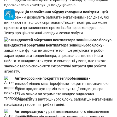
вдосконалена конструкція кондиціонерів.
Функція запобігання обдуву холодним повітрям
- цей
режим дозволить запобігти негативним наслідкам, які
виникають внаслідок спрямованої подачі повітря, що може
призвести до виникнення протягів або переохолодження.
Тепер про ці негативні наслідки можна забути.
5
швидкостей обертання вентилятора зовнішнього блоку
-
завдяки цій функції ви зможете точніше регулювати робочі
характеристики кондиціонера, а це означає, що не тільки
набагато швидше отримувати комфортні умови, але також
значною мірою економити енергетичні витрати для роботи
агрегату.
Анти-корозійне покриття теплообмінника
-
теплообмінник має гідрофільне покриття, що значною
мірою продовжує термін експлуатації кондиціонера.
Таким чином ви отримаєте швидке видалення
конденсату з внутрішнього блоку, запобігши негативним
наслідкам утворення грибка і цвілі.
Автоперезапуск
- у разі незапланованого відключення
кондиціонера від мережі електроживлення, система