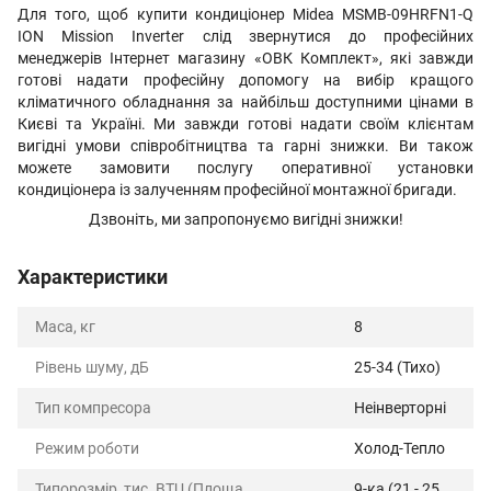
Для того, щоб купити кондиціонер Midea MSMB-09HRFN1-Q
ION Mission Inverter слід звернутися до професійних
менеджерів Інтернет магазину «ОВК Комплект», які завжди
готові надати професійну допомогу на вибір кращого
кліматичного обладнання за найбільш доступними цінами в
Києві та Україні. Ми завжди готові надати своїм клієнтам
вигідні умови співробітництва та гарні знижки. Ви також
можете замовити послугу оперативної установки
кондиціонера із залученням професійної монтажної бригади.
Дзвоніть, ми запропонуємо вигідні знижки!
Характеристики
Маса, кг
8
Рівень шуму, дБ
25-34 (Тихо)
Тип компресора
Неінверторні
Режим роботи
Холод-Тепло
Типорозмір, тис. BTU (Площа
9-ка (21 - 25