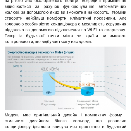
нагрітого або охолодженого повітря всередині приміщення
здійснюється за рахунок функціонування автоматичних
жалюзі, за допомогою яких ви зможете в найкоротші терміни
створити найбільш комфортні кліматичні показники. Але
головною особливістю кондиціонера є можливість керування
віддалено за допомогою підключення по WI-FI та смартфону.
Тепер із будь-якої точки міста чи країни ви зможете
контролювати, що відбувається у вас вдома.
Модель має оригінальний дизайн і компактну форму і
стильним дизайном білого кольору, що дозволяє
кондиціонеру ідеально вписуватися практично в будь-який