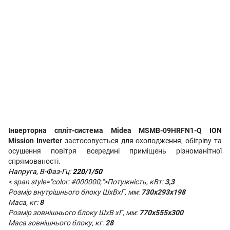
Інверторна спліт-система Midea MSMB-09HRFN1-Q ION
Mission Inverter
застосовується
для охолодження,
обігріву та
осушення повітря всередині приміщень різноманітної
спрямованості.
Напруга, В-Фаз-Гц:
220/1/50
< span style="color: #000000;">Потужність, кВт:
3,3
Розмір внутрішнього блоку ШхВхГ, мм:
730x293x198
Маса, кг:
8
Розмір зовнішнього блоку
Ш
х
В
хГ
, мм:
770x555x300
Маса зовнішнього блоку, кг:
28