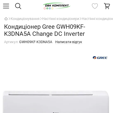
Кондиціонування
Настінні кондиціонери
Настінні кондиціон
Кондиціонер Gree GWH09KF-
K3DNA5A Change DC Inverter
Артикул:
GWH09KF-K3DNA5A
Написати відгук