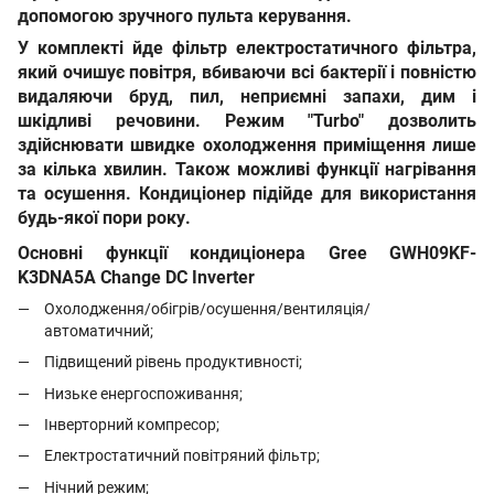
допомогою зручного пульта керування.
У комплекті йде фільтр електростатичного фільтра,
який очишує повітря, вбиваючи всі бактерії і повністю
видаляючи бруд, пил, неприємні запахи, дим і
шкідливі речовини.
Режим "Turbo" дозволить
здійснювати швидке охолодження приміщення лише
за кілька хвилин. Також можливі функції нагрівання
та осушення. Кондиціонер підійде для використання
будь-якої пори року.
Основні функції кондиціонера Gree GWH09KF-
K3DNA5A Change DC Inverter
Охолодження/обігрів/осушення/вентиляція/
автоматичний;
Підвищений рівень продуктивності;
Низьке енергоспоживання;
Інверторний компресор;
Електростатичний повітряний фільтр;
Нічний режим;