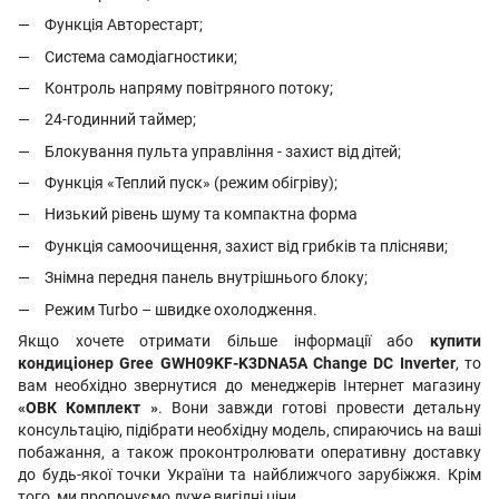
Функція Авторестарт;
Система самодіагностики;
Контроль напряму повітряного потоку;
24-годинний таймер;
Блокування пульта управління - захист від дітей;
Функція «Теплий пуск» (режим обігріву);
Низький рівень шуму та компактна форма
Функція самоочищення, захист від грибків та плісняви;
Знімна передня панель внутрішнього блоку;
Режим Turbo – швидке охолодження.
Якщо хочете отримати більше інформації або
купити
кондиціонер Gree GWH09KF-K3DNA5A Change DC Inverter
, то
вам необхідно звернутися до менеджерів Інтернет магазину
«ОВК Комплект »
. Вони завжди готові провести детальну
консультацію, підібрати необхідну модель, спираючись на ваші
побажання, а також проконтролювати оперативну доставку
до будь-якої точки України та найближчого зарубіжжя. Крім
того, ми пропонуємо дуже вигідні ціни.