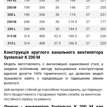
160 XL
159
336
29
166
26
221
200 M
199
336
30
148
27
205
200 L
199
336
30
174
27
231
250 M
249
336
30
119.5
27
177
250 L
249
336
30
144.5
27
202
315 M
314
408
32.5
160.5
27
220
315 L
314
408
37.5
160.5
27
225
Конструкція круглого канального вентилятора
Systemair K 200 М
Модель виготовляють з високоміцної оцинкованої сталі, а
завдяки особливому методу вальцювання конструкторам
вдалося досягти 100% герметичності, що дозволяє моделі
працювати навіть у середовищах із підвищеним рівнем
вологості.
Цей матеріал стійкий до корозійних пошкоджень, що підвищує
його продуктивність і продовжує термін служби, за винятком
постійного сервісу та ремонту.
Двигун - вентилятор
Systemair K 200 М для