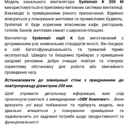
Модель канального вентилятора
Systemair K 200 М
використовується в припливно-витяжних системах вентиляції.
Взаємодіє із приміщеннями різного призначення. Відмінно
вписуються у планування житлових та промислових будівель.
Systemair K буде корисним власникам кафе, ресторанів,
готелів, банків, житлових кімнат з широкою площею.
Вентилятор
Systemair серії K
був виготовлений з
дотриманням усіх номінальних стандартів якості. Він поєднує
в собі багатофункціональність та тривалий термін
експлуатації. Швидко та безшумно прибирає з приміщення
шкідливі речовини, добре очищає повітря та створює
сприятливу обстановку для роботи або звичайного
проведення часу.
Встановлювати до зовнішньої стіни з приєднанням до
повітропроводу діаметром 200 мм.
Щоб отримати детальнішу інформацію, вам слід
проконсультуватися з менеджерами
«ОВК Комплект»
. Вони
врахують усі ваші побажання та підберуть модель, яка
ідеально впишеться у планування приміщення та
задовольнить усі задумані потреби щодо продуктивності та
функціональності
.