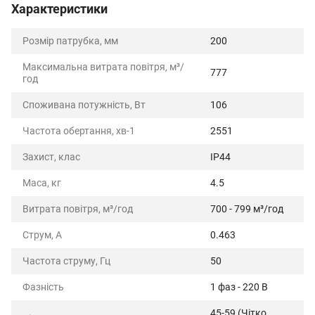
Характеристики
Розмір патрубка, мм
200
Максимальна витрата повітря, м³/
777
год
Споживана потужність, Вт
106
Частота обертання, хв-1
2551
Захист, клас
IP44
Маса, кг
4.5
Витрата повітря, м³/год
700 - 799 м³/год
Струм, А
0.463
Частота струму, Гц
50
Фазність
1 фаз - 220 В
45-59 (Чітко