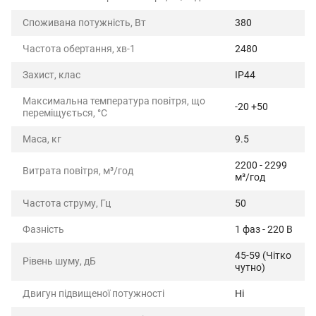
Споживана потужність, Вт
380
Частота обертання, хв-1
2480
Захист, клас
IP44
Максимальна температура повітря, що
-20 +50
переміщується, °C
Маса, кг
9.5
2200 - 2299
Витрата повітря, м³/год
м³/год
Частота струму, Гц
50
Фазність
1 фаз - 220 В
45-59 (Чітко
Рівень шуму, дБ
чутно)
Двигун підвищеної потужності
Ні