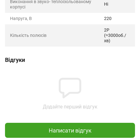
Виконання в звуко- теплоізольованому
Ні
корпусі
Напруга, В
220
2P
Кількість полюсів
(≈3000об./
хв)
Відгуки
Додайте перший відгук
Написати відгук