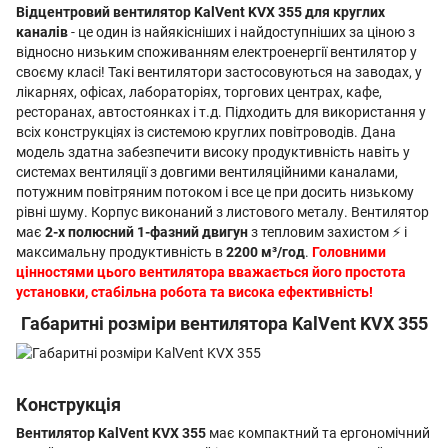
Відцентровий вентилятор KalVent KVX 355 для круглих
каналів
- це один із найякісніших і найдоступніших за ціною з
відносно низьким споживанням електроенергії вентилятор у
своєму класі! Такі вентилятори застосовуються на заводах, у
лікарнях, офісах, лабораторіях, торгових центрах, кафе,
ресторанах, автостоянках і т.д. Підходить для використання у
всіх конструкціях із системою круглих повітроводів. Дана
модель здатна забезпечити високу продуктивність навіть у
системах вентиляції з довгими вентиляційними каналами,
потужним повітряним потоком і все це при досить низькому
рівні шуму. Корпус виконаний з листового металу. Вентилятор
має
2-х полюсний 1-фазний двигун
з тепловим захистом ⚡ і
максимальну продуктивність в
2200 м³/год
.
Головними
цінностями цього вентилятора вважається його простота
установки, стабільна робота та висока ефективність!
Габаритні розміри вентилятора KalVent KVX 355
Конструкція
Вентилятор KalVent KVX 355
має компактний та ергономічний