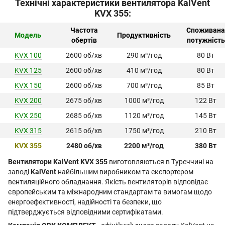
Технічні характеристики вентилятора KalVent
KVX 355:
Частота
Споживана
Модель
Продуктивність
обертів
потужність
KVX 100
2600 об/хв
290 м³/год
80 Вт
KVX 125
2600 об/хв
410 м³/год
80 Вт
KVX 150
2600 об/хв
700 м³/год
85 Вт
KVX 200
2675 об/хв
1000 м³/год
122 Вт
KVX 250
2685 об/хв
1120 м³/год
145 Вт
KVX 315
2615 об/хв
1750 м³/год
210 Вт
KVX 355
2480 об/хв
2200 м³/год
380 Вт
Вентилятори KalVent KVX 355
виготовляються в Туреччині на
заводі
KalVent
найбільшим виробником та експортером
вентиляційного обладнання. Якість вентиляторів відповідає
європейським та міжнародним стандартам та вимогам щодо
енергоефективності, надійності та безпеки, що
підтверджується відповідними сертифікатами.