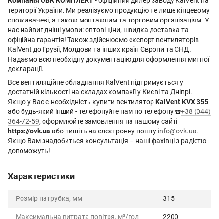
Компанія ОВК КОМПЛЕКТ
- офіційний дилер заводу KalVent на
території України. Ми реалізуємо продукцію не лише кінцевому
споживачеві, а також монтажним та торговим організаціям. У
нас найвигідніші умови: оптові ціни, швидка доставка та
офіційна гарантія! Також здійснюємо експорт вентиляторів
KalVent до Грузії, Молдови та інших країн Європи та СНД.
Надаємо всю необхідну документацію для оформлення митної
декларації.
Все вентиляційне обладнання KalVent підтримується у
достатній кількості на складах компанії у Києві та Дніпрі.
Якщо у Вас є необхідність купити вентилятор
KalVent KVX 355
або будь-який інший - телефонуйте нам по телефону ☎️
+38 (044)
364-72-59
, оформлюйте замовлення на нашому сайті
https://ovk.ua
або пишіть на електронну пошту
info@ovk.ua
.
Якщо Вам знадобиться консультація – наші фахівці з радістю
допоможуть!
Характеристики
Розмір патрубка, мм
315
Максимальна витрата повітря, м³/год
2200