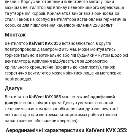
дизайн. Корпус виготовлений із листового металу, який
захищає вентилятор від впливу навколишнього середовища
та утворення корозії. Крильчатка виконана з оцинкованої
сталі. Також на корпусі вентилятора встановлена герметична
коробка для підключення кабелю живлення 220 Вольт.
Монтаж
Вентилятор
KalVent KVX 355
встановлюється в круглі
повітропроводи діаметром
Ø315 мм
. Може монтуватись
горизонтально, вертикально або під будь-яким кутом щодо осі
вентилятора. Кріплення відбувається за допомогою
кріпильного кронштейна (входить до комплекту), також
теоретично вентилятор може кріпитися лише на металевих
повітроводах.
Двигун
Вентилятор
KalVent KVX 355
має потужний
однофазний
двигун
із зовнішнім ротором. Двигун укомплектований
тепловим захистом для запобігання виходу з експлуатації
вентилятора при екстремальних режимах роботи (великі
навантаження або сильний перегрів).
Аеродинамічні характеристики KalVent KVX 355: