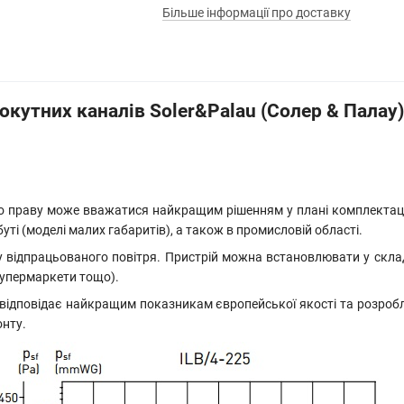
Більше інформації про доставку
окутних каналів Soler&Palau (Солер & Палау)
 праву може вважатися найкращим рішенням у плані комплектації 
ті (моделі малих габаритів), а також в промисловій області.
 відпрацьованого повітря. Пристрій можна встановлювати у склад
 супермаркети тощо).
відповідає найкращим показникам європейської якості та розробле
онту.