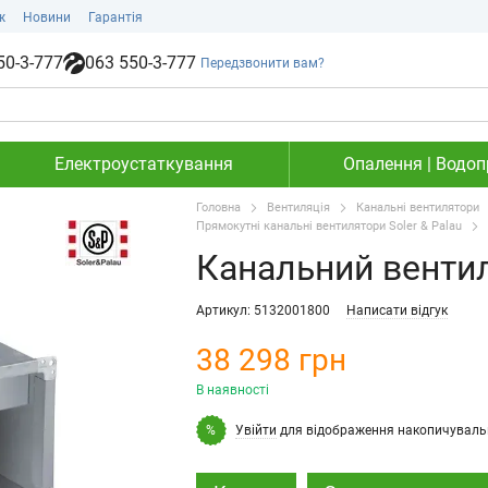
ж
Новини
Гарантія
50-3-777
063 550-3-777
Передзвонити вам?
Електроустаткування
Опалення | Водопр
Головна
Вентиляція
Канальні вентилятори
Прямокутні канальні вентилятори Soler & Palau
Канальний вентил
Артикул: 5132001800
Написати відгук
38 298 грн
В наявності
Увійти
для відображення накопичуваль
%