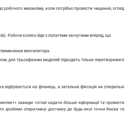
о робочого механізму, коли потрібно провести чищення, огляд
в). Робоче колесо йде з лопатями загнутими вперед, що
я/вимкнення вентилятора.
ом, для трьохфазних моделей підходять тільки перетворювачі
а відбувається на фланець, а загальна фіксація на спеціальні
плект» завжди готові надати більше інформації та провести
та зробимо оперативну доставку до будь-якої точки Києва та