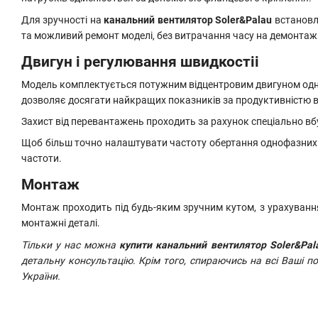
Для зручності на
канальний вентилятор Soler&Palau
встановлю
та можливий ремонт моделі, без витрачання часу на демонтаж
Двигун
і регулювання швидкості
і
Модель комплектується потужним відцентровим двигуном одноф
дозволяє досягати найкращих показників за продуктивністю вс
Захист від перевантажень проходить за рахунок спеціально в
Щоб більш точно налаштувати частоту обертання однофазних 
частоти.
Монтаж
Монтаж проходить під будь-яким зручним кутом, з урахуванням
монтажні деталі.
Тільки у нас можна
купити канальний вентилятор Soler&Pala
детальну консультацію. Крім того, спираючись на всі Ваші 
України.