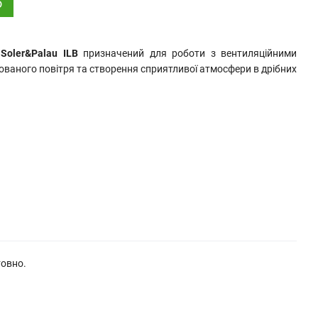
о
в
Soler&Palau ILB
призначений для роботи з вентиляційними
ваного повітря та створення сприятливої ​​атмосфери в дрібних
товно.