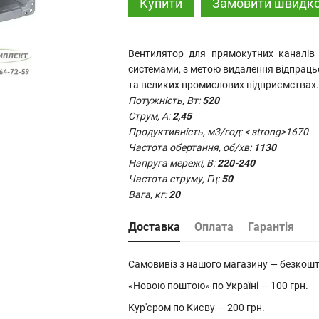
Купити
Замовити швидк
Вентилятор для прямокутних каналі
системами, з метою видалення відпрацьо
та великих промислових підприємствах.
Потужність, Вт:
520
Струм, А:
2,45
Продуктивність, м3/год: < strong>1670
Частота обертання, об/хв:
1130
Напруга мережі, В:
220-240
Частота струму, Гц:
50
Вага, кг:
20
Доставка
Оплата
Гарантія
Самовивіз з нашого магазину — безкош
«Новою поштою» по Україні — 100 грн.
Кур'єром по Києву — 200 грн.