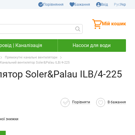
Порівняння
Бажання
Вхід
Рус
Укр
Мій кошик
овід | Каналізація
Насоси для води
Прямокутні канальні вентилятори
Канальний вентилятор Soler&Palau ILB/4-225
ятор Soler&Palau ILB/4-225
Порівняти
В бажання
ної знижки