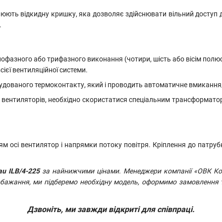
ють відкидну кришку, яка дозволяє здійснювати вільний доступ д
.
азного або трифазного виконання (чотири, шість або вісім полюсі
ієї вентиляційної системи.
будованого термоконтакту, який і проводить автоматичне вмиканн
вентиляторів, необхідно скористатися спеціальним трансформатор
 осі вентилятор і напрямки потоку повітря. Кріплення до патрубк
u ILB/4-225
за найнижчими цінами. Менеджери компанії «ОВК Ком
побажання, ми підберемо необхідну модель, оформимо замовлення 
Дзвоніть, ми завжди відкриті для співпраці.