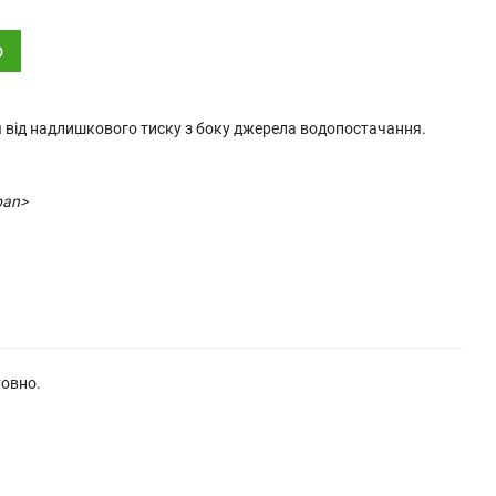
о
 від надлишкового тиску з боку джерела водопостачання.
pan>
товно.