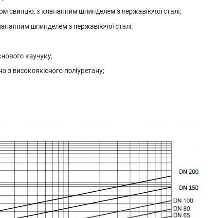
ом свинцю, з клапанним шпинделем з нержавіючої сталі;
лапанним шпинделем з нержавіючої сталі;
єнового каучуку;
 з високоякісного поліуретану;