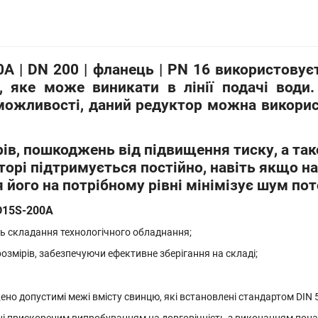
A | DN 200 | фланець | PN 16
використовуєт
, яке може виникати в лінії подачі води.
можливості, даний редуктор можна викори
арів, пошкоджень від підвищення тиску, а 
торі підтримується постійно, навіть якщо на
його на потрібному рівні мінімізує шум пот
 D15S-200A
ь складання технологічного обладнання;
озмірів, забезпечуючи ефективне зберігання на складі;
ено допустимі межі вмісту свинцю, які встановлені стандартом DIN 5