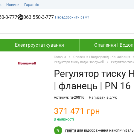
ж
Новини
Гарантія
50-3-777
063 550-3-777
Передзвонити вам?
Електроустаткування
Опалення | Водопр
Головна
Опалення | Водопровід | Каналізація
Редуктори тиску води Honeywell
Регулятор тиск
Регулятор тиску H
| фланець | PN 16
Артикул: rg-29816
Написати відгук
371 471 грн
В наявності
Увійти
для відображення накопичуваль
%