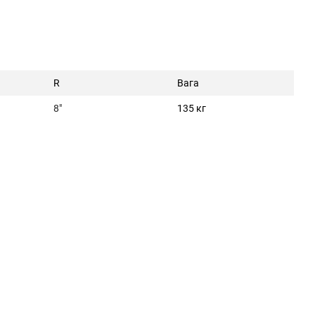
R
Вага
8"
135 кг