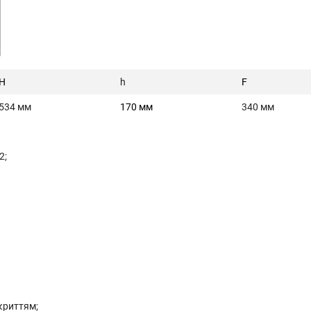
H
h
F
534 мм
170 мм
340 мм
2;
криттям;