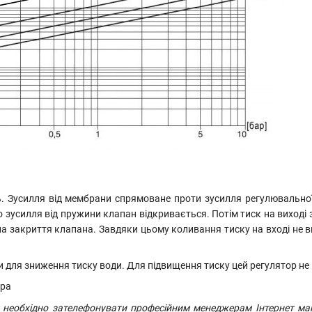
 Зусилля від мембрани спрямоване проти зусилля регулювальної 
о зусилля від пружини клапан відкривається. Потім тиск на виході 
і на закриття клапана. Завдяки цьому коливання тиску на вході не
и для зниження тиску води. Для підвищення тиску цей регулятор не 
необхідно зателефонувати професійним менеджерам Інтернет маг