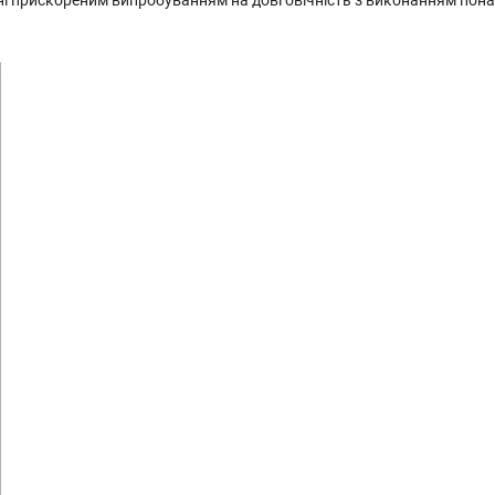
і прискореним випробуванням на довговічність з виконанням понад 