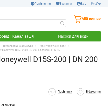
Порівняння
Бажання
Вхід
Рус
Укр
Мій кошик
овід | Каналізація
Насоси для води
Трубопровідна арматура
Редуктори тиску води
у Honeywell D15S-200 | DN 200 | фланець | PN 16
oneywell D15S-200 | DN 200
Порівняти
В бажання
ної знижки