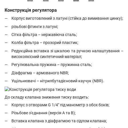
мм
мм
мм
мм
мм
Конструкція регулятора
Корпус виготовлений з латуні (стійка до вимивання цинку);
різьбові фітинги з латуні;
Сітка фільтра – нержавіюча сталь;
Колба фільтра – прозорий пластик;
Редукційна вставка зі шкалою та ручкою налаштування –
високоякісний синтетичний матеріал;
Регулювальна пружина – пружинна сталь;
Діафрагма – армованого NВR;
Ущільнювачі – нітрилбутадієновий каучук (NBR).
До складу клапана зниження тиску входить:
Корпус з отворами G 1/4" під манометр з обох боків;
Різьбове з'єднання (версія А та В);
Вставка клапана з діафрагмою та сідлом клапана;