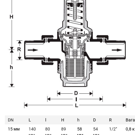
DN
L
l
H
h
D
R
Вага
15 мм
140
80
89
58
54
1/2"
0,8 к