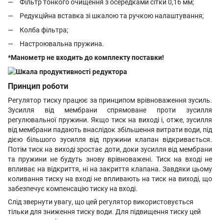
Фільтр тонкого очищення з осередками сітки 0,16 мм;
Редукційна вставка зі шкалою та ручкою налаштування;
Колба фільтра;
Настроювальна пружина.
*Манометр не входить до комплекту поставки!
Принцип роботи
Регулятор тиску працює за принципом врівноваження зусиль.
Зусилля від мембрани спрямоване проти зусилля
регулювальної пружини. Якщо тиск на виході і, отже, зусилля
від мембрани падають внаслідок збільшення витрати води, під
дією більшого зусилля від пружини клапан відкривається.
Потім тиск на виході зростає доти, доки зусилля від мембрани
та пружини не будуть знову врівноважені. Тиск на вході не
впливає на відкриття, ні на закриття клапана. Завдяки цьому
коливання тиску на вході не впливають на тиск на виході, що
забезпечує компенсацію тиску на вході.
Слід звернути увагу, що цей регулятор використовується
тільки для зниження тиску води. Для підвищення тиску цей