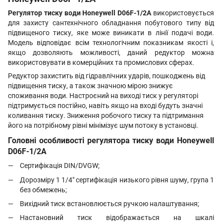
Регулятор тиску води Honeywell D06F-1/2A
використовується
для захисту сантехнічного обладнання побутового типу від
підвищеного тиску, яке може виникати в лінії подачі води.
Модель відповідає всім технологічним показникам якості і,
якщо дозволяють можливості, даний редуктор можна
використовувати в комерційних та промислових сферах.
Редуктор захистить від гідравлічних ударів, пошкоджень від
підвищення тиску, а також значною мірою знижує
споживання води. Настроєний на виході тиск у регуляторі
підтримується постійно, навіть якщо на вході будуть значні
коливання тиску. Зниження робочого тиску та підтримання
його на потрібному рівні мінімізує шум потоку в установці.
Головні особливості регулятора тиску води Honeywell
D06F-1/2A
Сертифікація DIN/DVGW
;
Дорозміру 1 1/4" сертифікація низького рівня шуму, група 1
без обмежень;
Вихідний тиск встановлюється ручкою налаштування;
Настановний тиск відображається на шкалі