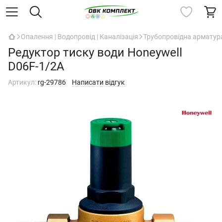
Опалення | Водопровід | Каналізація
Трубопровідна арматур
Редуктор тиску води Honeywell
D06F-1/2A
Артикул:
rg-29786
Написати відгук