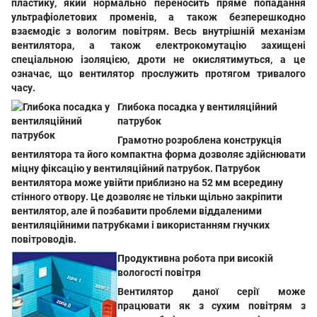
пластику, який нормально переносить пряме попадання
ультрафіолетових променів, а також безперешкодно
взаємодіє з вологим повітрям. Весь внутрішній механізм
вентилятора, а також електрокомутацію захищені
спеціальною ізоляцією, дроти не окислятимуться, а це
означає, що вентилятор прослужить протягом тривалого
часу.
Глибока посадка у вентиляційний
патрубок
Грамотно розроблена конструкція
вентилятора та його компактна форма дозволяє здійснювати
міцну фіксацію у вентиляційний патрубок. Патрубок
вентилятора може увійти приблизно на 52 мм всередину
стінного отвору. Це дозволяє не тільки щільно закріпити
вентилятор, але й позбавити проблеми віддаленими
вентиляційними патрубками і використанням гнучких
повітроводів.
Продуктивна робота при високій
вологості повітря
Вентилятор даної серії може
працювати як з сухим повітрям з