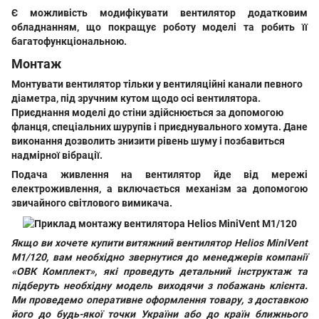
Є можливість модифікувати вентилятор додатковим
обладнанням, що покращує роботу моделі та робить її
багатофункціональною.
Монтаж
Монтувати вентилятор тільки у вентиляційні канали певного
діаметра, під зручним кутом щодо осі вентилятора.
Приєднання моделі до стіни здійснюється за допомогою
фланця, спеціальних шурупів і приєднувального хомута. Дане
виконання дозволить знизити рівень шуму і позбавиться
надмірної вібрації.
Подача живлення на вентилятор йде від мережі
електроживлення, а включається механізм за допомогою
звичайного світлового вимикача.
Якщо ви хочете
купити витяжний вентилятор Helios MiniVent
M1/120
, вам необхідно звернутися до менеджерів компанії
«
ОВК Комплект»
, які проведуть детальний інструктаж та
підберуть необхідну модель виходячи з побажань клієнта.
Ми проведемо оперативне оформлення товару, з доставкою
його до будь-якої точки України або до країн ближнього