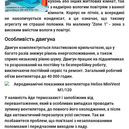
кухонь або інших житлових кімнат, так
і з надмірно вологим повітрям з ванної
кімнати. Корпус не пітніє, а всередині
не накопичується конденсат, а це означає, що такому
агрегату не страшні поломки. На малюнку "Zone 1" - зона з
високим вмістом вологи у повітрі.
Особливість двигуна
Двигун комплектується пластиковою крильчаткою, що у
багато разів знижує рівень енергоспоживання, а також
сприяє низькому рівню шуму. Двигун працює на підшипниках
та розрахований на постійну та безперебійну роботу,
виключаючи постійний сервіс та ремонт. Загальний робочий
об'єм вентилятора до 40 000 годин.
У наявність йде термозахист і запобіжник від
перевантаження, який в особливих випадках проводить
зупинку вентилятора, до повного його охолодження, а після
йде автоматичний перезапуск усієї системи. Так ви
позбавитеся проблем, що пов'язані з незапланованими
поломками і передчасним виходом з ладу.