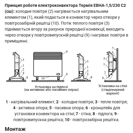
Принцип роботи електроконвектора Термія ЕВНА-1,5/230 С2
(сш):
холодне повітря (2) нагрівається нагрівальним
елементом (1), який подається в конвектор через отвори у
повітрозабірній решітці (10). Потік теплого повітря (3)
піднімається вгору за рахунок природної конвекції, виходить
через отвори у повітровипускній решітці (9) і нагріває повітря в
приміщенні.
1
- нагрівальний елемент;
2
- холодне повітря;
3
- тепле повітря;
4
- активна опора;
5
- пасивна опора;
6
- кронштейн для
установки конвектора на стіні;
7
- стіна;
8
- підлога;
9
-
повітровипускна решітка;
10
- повітрозабірна решітка.
Монтаж