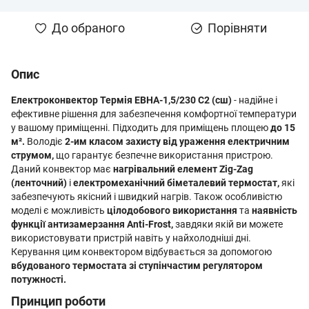
До обраного
Порівняти
Опис
Електроконвектор Термія ЕВНА-1,5/230 С2 (сш)
- надійне і
ефективне рішення для забезпечення комфортної температури
у вашому приміщенні. Підходить для приміщень площею
до 15
м².
Володіє
2-им класом захисту від ураження електричним
струмом,
що гарантує безпечне використання пристрою.
Даний конвектор має
нагрівальний елемент Zig-Zag
(ленточний)
і
електромеханічний біметалевий термостат,
які
забезпечують якісний і швидкий нагрів. Також особливістю
моделі є можливість
цілодобового використання
та
наявність
функції антизамерзання Anti-Frost,
завдяки якій ви можете
використовувати пристрій навіть у найхолодніші дні.
Керування цим конвектором відбувається за допомогою
вбудованого термостата зі ступінчастим регулятором
потужності.
Принцип роботи