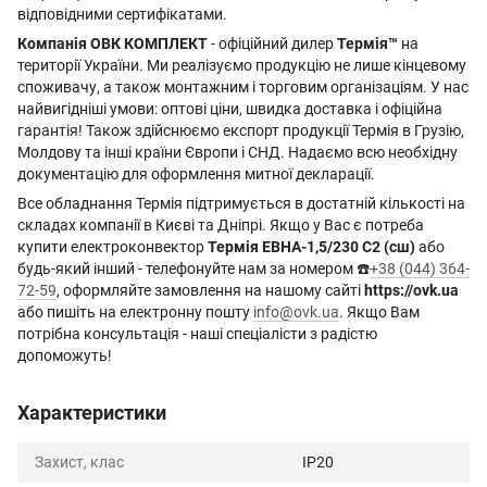
відповідними сертифікатами.
Компанія ОВК КОМПЛЕКТ
- офіційний дилер
Термія™
на
території України. Ми реалізуємо продукцію не лише кінцевому
споживачу, а також монтажним і торговим організаціям. У нас
найвигідніші умови: оптові ціни, швидка доставка і офіційна
гарантія! Також здійснюємо експорт продукції Термія в Грузію,
Молдову та інші країни Європи і СНД. Надаємо всю необхідну
документацію для оформлення митної декларації.
Все обладнання Термія підтримується в достатній кількості на
складах компанії в Києві та Дніпрі. Якщо у Вас є потреба
купити електроконвектор
Термія ЕВНА-1,5/230 С2 (сш)
або
будь-який інший - телефонуйте нам за номером ☎️
+38 (044) 364-
72-59
, оформляйте замовлення на нашому сайті
https://ovk.ua
або пишіть на електронну пошту
info@ovk.ua
. Якщо Вам
потрібна консультація - наші спеціалісти з радістю
допоможуть!
Характеристики
Захист, клас
IP20