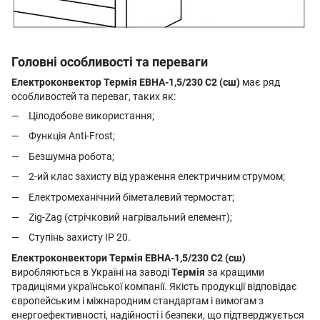
Головні особливості та переваги
Електроконвектор Термія ЕВНА-1,5/230 С2 (сш)
має ряд
особливостей та переваг, таких як:
Цілодобове використання;
Функція Anti-Frost;
Безшумна робота;
2-ий клас захисту від ураження електричним струмом;
Електромеханічний біметалевий термостат;
Zig-Zag (стрічковий нагрівальний елемент);
Ступінь захисту IP 20.
Електроконвектори Термія ЕВНА-1,5/230 С2 (сш)
виробляються в Україні на заводі
Термія
за кращими
традиціями української компанії. Якість продукції відповідає
європейським і міжнародним стандартам і вимогам з
енергоефективності, надійності і безпеки, що підтверджується