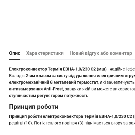
Опис
Характеристики
Новий відгук або коментар
Електроконвектор Термія ЕВНА-1,0/230 С2 (мш)
- надійне і е
Володіє
2-им класом захисту від ураження електричним стру
електромеханічний біметалевий термостат,
які забезпечують 
антизамерзання Anti-Frost,
завдяки якій ви можете використов
ступінчастим регулятором потужності.
Принцип роботи
Принцип роботи електроконвектора Термія ЕВНА-1,0/230 С2 
решітці (10). Потік теплого повітря (3) піднімається вгору за р