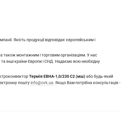
панії. Якість продукції відповідає європейським і
 а також монтажним і торговим організаціям. У нас
у та інші країни Європи і СНД. Надаємо всю необхідну
лектроконвектор
Термія ЕВНА-1,0/230 С2 (мш)
або будь-який
лектронну пошту
info@ovk.ua
. Якщо Вам потрібна консультація -