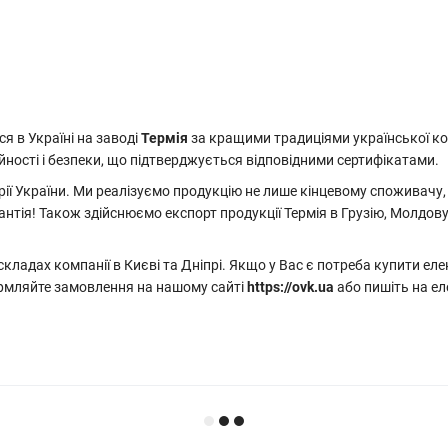
 в Україні на заводі
Термія
за кращими традиціями української ком
йності і безпеки, що підтверджується відповідними сертифікатами.
рії України. Ми реалізуємо продукцію не лише кінцевому споживачу,
рантія! Також здійснюємо експорт продукції Термія в Грузію, Молдов
 складах компанії в Києві та Дніпрі. Якщо у Вас є потреба купити е
ормляйте замовлення на нашому сайті
https://ovk.ua
або пишіть на е