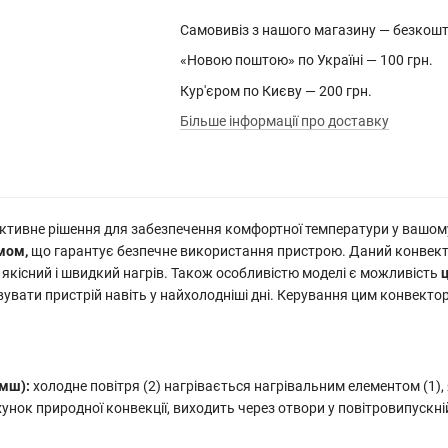
Самовивіз з нашого магазину — безкош
«Новою поштою» по Україні — 100 грн.
Кур'єром по Києву — 200 грн.
Більше інформації про доставку
фективне рішення для забезпечення комфортної температури у вашо
мом,
що гарантує безпечне використання пристрою. Даний конвек
якісний і швидкий нагрів. Також особливістю моделі є можливість
увати пристрій навіть у найхолодніші дні. Керування цим конвект
(мш):
холодне повітря (2) нагрівається нагрівальним елементом (1),
ахунок природної конвекції, виходить через отвори у повітровипускній 