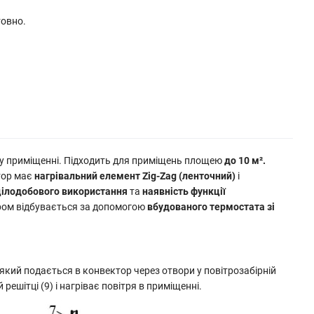
товно.
му приміщенні. Підходить для приміщень площею
до 10 м².
тор має
нагрівальний елемент Zig-Zag (ленточний)
і
цілодобового використання
та
наявність функції
ором відбувається за допомогою
вбудованого термостата зі
 який подається в конвектор через отвори у повітрозабірній
решітці (9) і нагріває повітря в приміщенні.