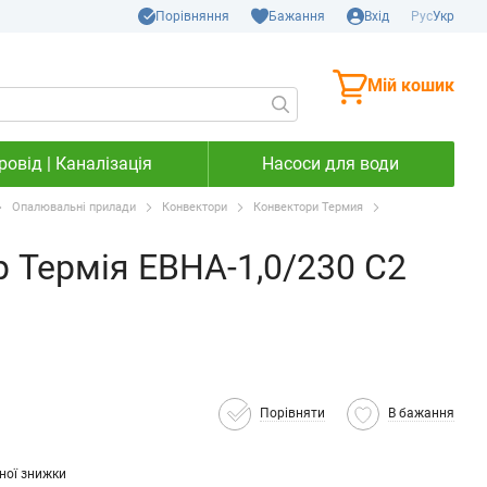
Порівняння
Бажання
Вхід
Рус
Укр
Мій кошик
овід | Каналізація
Насоси для води
Опалювальні прилади
Конвектори
Конвектори Термия
 Термія ЕВНА-1,0/230 С2
Порівняти
В бажання
ної знижки