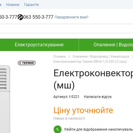
ж
Новини
Гарантія
50-3-777
063 550-3-777
Передзвонити вам?
Електроустаткування
Опалення | Водопр
Головна
Опалення | Водопровід | Каналізація
Електроконвектор Термія ЕВНА-1,0/230 С2 (мш)
Електроконвектор
(мш)
Артикул: t-5221
Написати відгук
Ціну уточнюйте
Немає в наявності
Увійти
для відображення накопичуваль
%