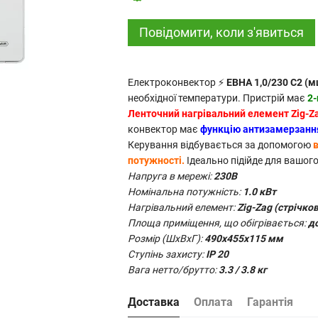
Повідомити, коли з'явиться
Електроконвектор ⚡
ЕВНА 1,0/230 С2 (
необхідної температури. Пристрій має
2-
Ленточний нагрівальний елемент Zig-Z
конвектор має
функцію антизамерзання
Керування відбувається за допомогою
потужності.
Ідеально підійде для вашого
Напруга в мережі:
230В
Номінальна потужність:
1.0 кВт
Нагрівальний елемент:
Zig-Zag (стрічко
Площа приміщення, що обігрівається:
до
Розмір (ШхВхГ):
490х455х115 мм
Ступінь захисту:
IP 20
Вага нетто/брутто:
3.3 / 3.8 кг
Доставка
Оплата
Гарантія