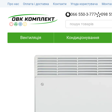
Перейти до основного контенту
Про нас
Оплата і доставка
Контакти
Угода користувача
Монта
066 550-3-777
098 5
Вентиляція
Кондиціонування