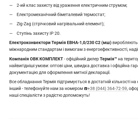
2-ий клас захисту від ураження електричним струмом;
Електромеханічний біметалевий термостат;
Zig-Zag (стрічковий нагрівальний елемент);
Ступінь захисту IP 20.
Електроконвектори Термія ЕВНА-1,0/230 С2 (мш)
виробляються
міжнародним стандартам і вимогам з енергоефективності, наді
Компанія ОВК КОМПЛЕКТ
- офіційний дилер
Термія™
на терито
найвигідніші умови: оптові ціни, швидка доставка і офіційна га
документацію для оформлення митної декларації.
Все обладнання Термія підтримується в достатній кількості на
інший - телефонуйте нам за номером ☎️
+38 (044) 364-72-59
, оф
наші спеціалісти з радістю допоможуть!