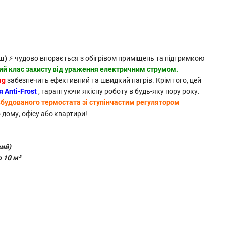
мш)
⚡ чудово впорається з обігрівом приміщень та підтримкою
ий клас захисту від ураження електричним струмом.
ag
забезпечить ефективний та швидкий нагрів. Крім того, цей
 Anti-Frost
, гарантуючи якісну роботу в будь-яку пору року.
вбудованого термостата зі ступінчастим регулятором
 дому, офісу або квартири!
вий)
 10 м²