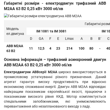
Габаритні розміри - електродвигун трифазний ABB
M2AA 63 B2 0,25 кВт 3000 об/хв
Габаритні розм
Модель
IM 1081 та IM 3081
IM 1
ел.двигуна
D
GA
F
E
Lmax
A
B
B`
C
ABB M2AA
11
12,5
4
23
214
100
80
-
4
63 B2
Основна інформація – трифазний асинхронний двигун
ABB M2AA 63 B2 0,25 кВт 3000 об/хв
Електродвигуни
ABB
серії M2AA
широко використовується в
промисловому устаткуванні різного призначення. Даний
агрегат гарантує високу продуктивність при відносно
економному споживанні енергії. Двигун ABB M2AA відповідає
найкращим показникам європейської якості, працюючи з
показниками високого рівня ККД. Мотор комплектується
спеціальними запобіжниками, які унеможливлюють
перевантаження або незапланованого виходу з ладу.