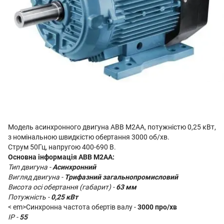
Модель асинхронного двигуна ABB M2AA, потужністю 0,25 кВт,
з номінальною швидкістю обертання 3000 об/хв.
Струм 50Гц, напругою 400-690 В.
Основна інформація
ABB M2AA
:
Тип двигуна -
Асинхронний
Вигляд двигуна -
Трифазний загальнопромисловий
Висота осі обертання (габарит) -
63 мм
Потужність -
0,25 кВт
< em>Синхронна частота обертів валу -
3000 про/хв
IP -
55