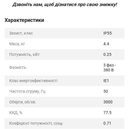
Дзвоніть нам, щоб дізнатися про свою знижку!
Характеристики
Захист, клас
IP55
Маса, кг
4.4
Потужність, кВт
0.25
3 фаз -
Фазність
380 В
Клас енергоефективності
IE1
Частота струму, Гц
50
Оберти, об/хв.
3000
ККД, %
77.5
Коефіцієнт потужності, cosφ
0.71