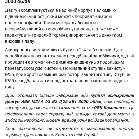
3000 об/хв
Двигун комплектується в надійний корпус з алюмінію
підвищеної міцності, який можуть покривати шаром
полімерної фарби. Такий матеріал абсолютно
несприйнятливий до корозійних утворень, а отже може
гарантувати тривалий термін використання за винятком
виходів з ладу.
Асинхронні двигуни можуть бути на 2, 4 та 6 полюси. Для
запобігання перевантаженню передбачені запобіжники, здатні
проводити автоматичне вимкнення двигуна з подальшим
перезапуском усієї системи. Номінальний ступінь захисту -
IP55, при короткозамкненому роторі закритого типу. Ступінь
IP55 передбачає захист від потрапляння в механізм води та
пилу.
Щоб отримати більше інформації або
купити асинхронний
двигун
ABB M2AA 63 B2 0,25 кВт 3000 об/хв
, вам необхідно
звернутися до менеджерів компанії
< em>
«ОВК Комплект
». Це
професіонали своєї справи, які завжди готові допомогти з
вибором необхідної моделі, враховуючи всі Ваші побажання.
Своє замовлення ви отримаєте в максимально короткі
терміни, з доставкою по Києву та всій Україні.