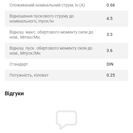
Споживаний номінальний струм, Iн (А)
0.66
Відношення пускового струму до
4.5
номінального, Iпуск/Iн
Віднош. макс. обертового моменту сили до
3.3
ном., Mmax/Mн;
Віднош. пуск. обертового моменту сили до
3.6
ном., Mпуск/Mн
Стандарт
DIN
Потужність, кіловат
0.25
Відгуки