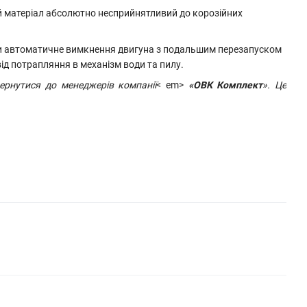
й матеріал абсолютно несприйнятливий до корозійних
ити автоматичне вимкнення двигуна з подальшим перезапуском
від потрапляння в механізм води та пилу.
вернутися до менеджерів компанії
< em>
«ОВК Комплект
». Це