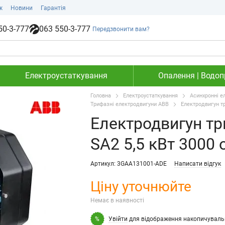
ж
Новини
Гарантія
50-3-777
063 550-3-777
Передзвонити вам?
Електроустаткування
Опалення | Водопр
Головна
Електроустаткування
Асинхронні е
Трифазні електродвигуни ABB
Електродвигун т
Електродвигун т
SA2 5,5 кВт 3000 
Артикул: 3GAA131001-ADE
Написати відгук
Ціну уточнюйте
Немає в наявності
Увійти
для відображення накопичуваль
%