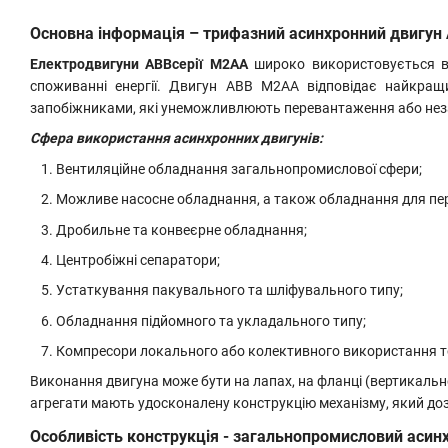
Основна інформація – трифазний асинхронний двигун 
Електродвигуни
ABB
серії M2AA
широко використовується в
споживанні енергії. Двигун ABB M2AA відповідає найкра
запобіжниками, які унеможливлюють перевантаження або неза
Сфера використання асинхронних двигунів:
Вентиляційне обладнання загальнопромислової сфери;
Можливе насосне обладнання, а також обладнання для пе
Дробильне та конвеєрне обладнання;
Центробіжні сепаратори;
Устаткування пакувального та шліфувального типу;
Обладнання підйомного та укладального типу;
Компресори локального або колективного використання 
Виконання двигуна може бути на лапах, на фланці (вертикальне/
агрегати мають удосконалену конструкцію механізму, який до
Особливість конструкція - загальнопромисловий асин