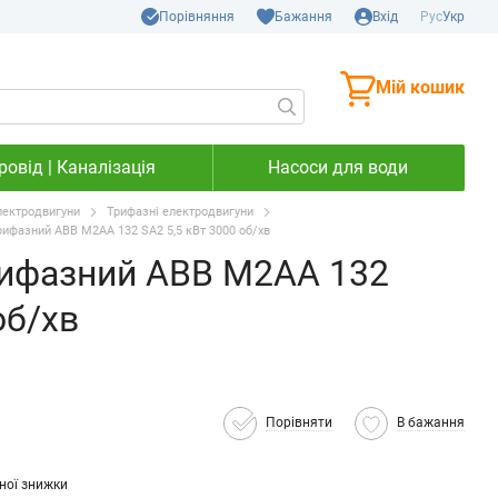
Порівняння
Бажання
Вхід
Рус
Укр
Мій кошик
овід | Каналізація
Насоси для води
лектродвигуни
Трифазні електродвигуни
рифазний ABB M2AA 132 SA2 5,5 кВт 3000 об/хв
рифазний ABB M2AA 132
об/хв
Порівняти
В бажання
ної знижки