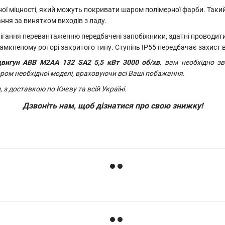
ної міцності, який можуть покривати шаром полімерної фарби. Таки
ння за винятком виходів з ладу.
побігання перевантаженню передбачені запобіжники, здатні провод
озамкненому роторі закритого типу. Ступінь IP55 передбачає захист 
двигун
ABB M2AA 132 SA2 5,5 кВт 3000 об/хв
, вам необхідно з
ором необхідної моделі, враховуючи всі Ваші побажання.
з доставкою по Києву та всій Україні.
Дзвоніть нам, щоб дізнатися про свою знижку!