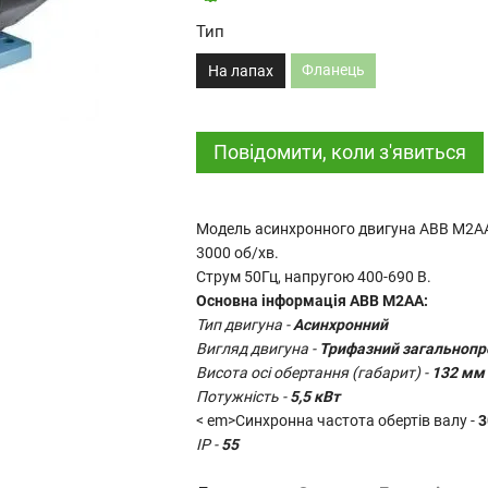
Тип
Фланець
На лапах
Повідомити, коли з'явиться
Модель асинхронного двигуна ABB M2AA,
3000 об/хв.
Струм 50Гц, напругою 400-690 В.
Основна інформація
ABB M2AA
:
Тип двигуна -
Асинхронний
Вигляд двигуна -
Трифазний загальноп
Висота осі обертання (габарит) -
132 мм
Потужність -
5,5 кВт
< em>Синхронна частота обертів валу -
3
IP -
55