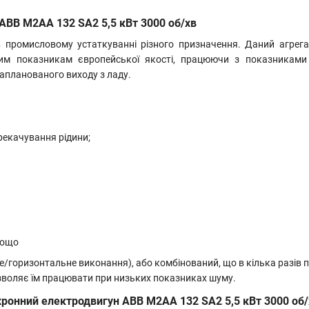
ABB M2AA 132 SA2 5,5 кВт 3000 об/хв
 промисловому устаткуванні різного призначення. Даний агрега
щим показникам європейської якості, працюючи з показниками
планованого виходу з ладу.
рекачування рідини;
тощо
горизонтальне виконання), або комбінований, що в кілька разів під
зволяє їм працювати при низьких показниках шуму.
хронний електродвигун ABB M2AA 132 SA2 5,5 кВт 3000 об/