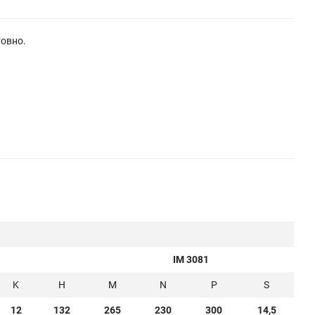
товно.
IM 3081
K
H
M
N
P
S
12
132
265
230
300
14,5