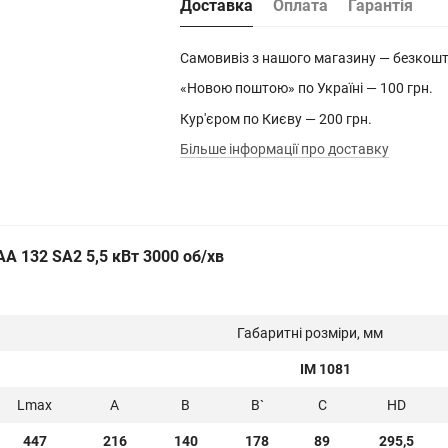
Доставка
Оплата
Гарантія
Самовивіз з нашого магазину — безкош
«Новою поштою» по Україні — 100 грн.
Кур'єром по Києву — 200 грн.
Більше інформації про доставку
A 132 SA2 5,5 кВт 3000 об/хв
Габаритні розміри, мм
IM 1081
Lmax
A
B
B`
C
HD
447
216
140
178
89
295,5