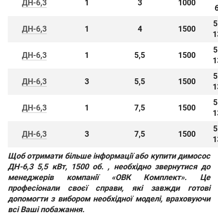
ДН-6,3
1
3
1000
5
ДН-6,3
1
4
1500
1
5
ДН-6,3
1
5,5
1500
1
5
ДН-6,3
3
5,5
1500
1
5
ДН-6,3
1
7,5
1500
1
5
ДН-6,3
3
7,5
1500
1
Щоб отримати більше інформації або
купити димосос
ДН-6,3 5,5 кВт, 1500 об.
, необхідно звернутися до
менеджерів компанії «ОВК Комплект». Це
професіонали своєї справи, які завжди готові
допомогти з вибором необхідної моделі, враховуючи
всі Ваші побажання.