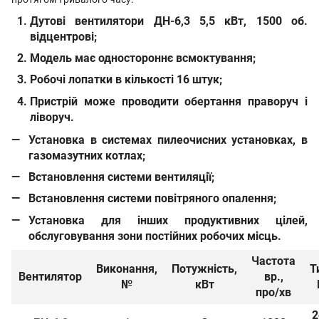
Дутові вентилятори
ДН-6,3 5,5 кВт, 1500 об.
відцентрові;
Модель має одностороннє всмоктування;
Робочі лопатки в кількості 16 штук;
Пристрій може проводити обертання праворуч і
ліворуч.
Установка в системах пилеочисних установках, в
газомазутних котлах;
Встановлення системи вентиляції;
Встановлення системи повітряного опалення;
Установка для інших продуктивних цілей,
обслуговування зони постійних робочих місць.
Частота
Виконання,
Потужність,
Т
Вентилятор
вр.,
№
кВт
про/хв
2