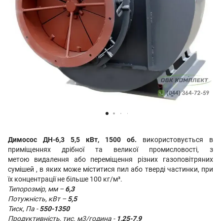
Димосос ДН-6,3 5,5 кВт, 1500 об.
використовується в
приміщеннях дрібної та великої промисловості, з
метою видалення або переміщення різних газоповітряних
сумішей , в яких може міститися пил або тверді частинки, при
їх концентрації не більше 100 кг/м³.
Типорозмір, мм –
6,3
Потужність, кВт –
5,5
Тиск, Па -
550-1350
Продуктивність, тис. м3/година -
1,25-7,9