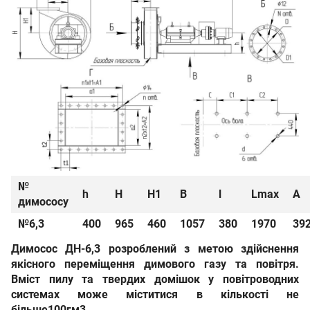
№
h
H
H1
B
l
Lmax
A
димососу
№6,3
400
965
460
1057
380
1970
39
Димосос ДН-6,3
розроблений з метою здійснення
якісного переміщення димового газу та повітря.
Вміст пилу та твердих домішок у повітроводних
системах може міститися в кількості
не
більше
100
гм3
.