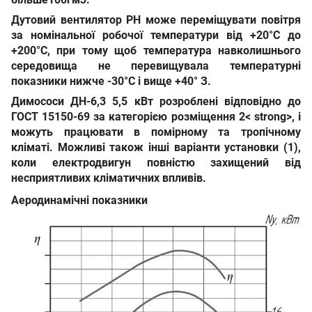
Дутовий вентилятор РН
може переміщувати повітря
за номінальної робочої температури
від +20°С до
+200°С
, при тому щоб температура навколишнього
середовища не перевищувала температурні
показники нижче
-30°С
і вище
+40° З
.
Димососи ДН-6,3 5,5 кВт
розроблені відповідно до
ГОСТ 15150-69
за категорією розміщення 2< strong>, і
можуть працювати в помірному та тропічному
кліматі. Можливі також інші варіанти установки (1),
коли електродвигун повністю захищений від
несприятливих кліматичних впливів.
Аеродинамічні показники