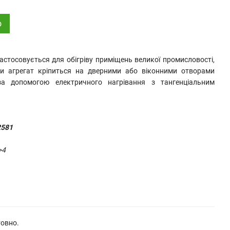
о
астосовується для обігріву приміщень великої промисловості,
ли агрегат кріпиться на дверними або віконними отворами
а допомогою електричного нагрівання з тангенціальним
581
>4
товно.