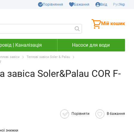
Порівняння
Бажання
Вхід
Рус
Укр
Мій кошик
овід | Каналізація
Насоси для води
еплові завіси
Теплові завіси Soler & Palau
T
 завіса Soler&Palau COR F-
Порівняти
В бажання
ної знижки