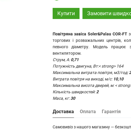
Купити
Замовити швидк
Повітряна завіса Soler&Palau COR-FT
з
торгових і розважальних центрів, ко
певного діаметру. Модель працює з
вентилятором.
Струм, А:
0,71
Потужність двигуна, Вт:< strong> 164
Максимальна витрата повітря, м3/год:
2
Витрата повітря на виході, м/с:
10,10
Максимальна висота дверей, м: < strong
Кількість швидкостей:
2
Маса, кг:
30
Доставка
Оплата
Гарантія
Самовивіз з нашого магазину — безкош