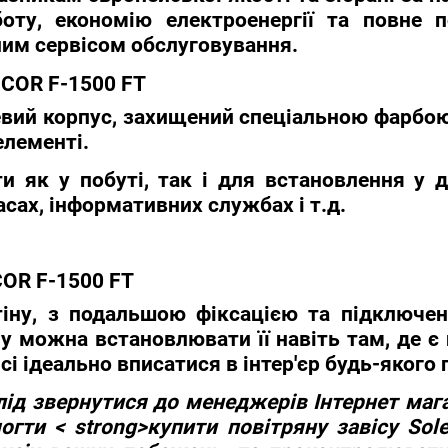
оту, економію електроенергії та повне п
им сервісом обслуговування.
 COR F-1500 FT
ий корпус, захищений спеціальною фарбою, 
елементі.
и як у побуті, так і для встановлення у 
асах, інформативних службах і т.д.
COR F-1500 FT
тіну, з подальшою фіксацією та підключ
 можна встановлювати її навіть там, де є 
сі ідеально вписатися в інтер'єр будь-якого
слід звернутися до менеджерів
Інтернет маг
гти < strong>купити повітряну завісу Sol