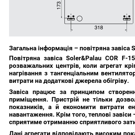
Загальна інформація – повітряна завіса 
Повітряна завіса Soler&Palau COR F-1
розважальних центрів, коли агрегат кр
нагрівання з тангенціальним вентилят
витрати на додаткові джерела обігріву.
Завіса працює за принципом створенн
приміщення. Пристрій не тільки дозв
показників, а й економити витрати ен
навантаження. Крім того, теплові завіси
сприятиме отриманню сприятливого зати
Дані агрегати відповідають високим пок