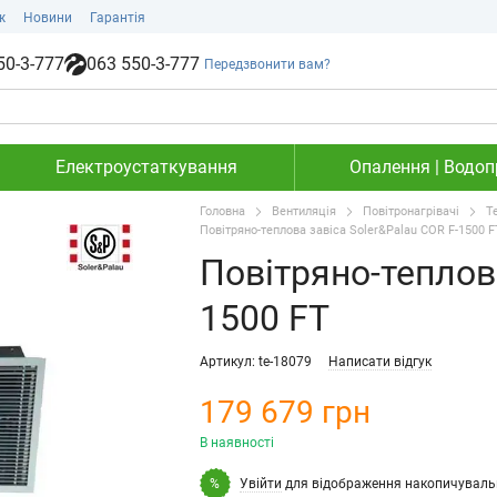
ж
Новини
Гарантія
50-3-777
063 550-3-777
Передзвонити вам?
Електроустаткування
Опалення | Водопр
Головна
Вентиляція
Повітронагрівачі
Т
Повітряно-теплова завіса Soler&Palau COR F-1500 F
Повітряно-теплова
1500 FT
Артикул: te-18079
Написати відгук
179 679 грн
В наявності
Увійти
для відображення накопичуваль
%