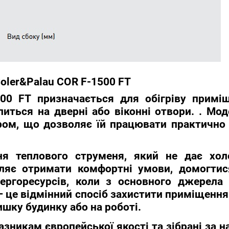
Soler&Palau COR F-1500 FT
500 FT
призначається для обігріву приміщ
іпиться на дверні або віконні отвори. . М
ором, що дозволяє їй працювати практичн
я теплового струменя, який не дає хол
оляє отримати комфортні умови, домогтис
ергоресурсів, коли з основного джерела
 – це відмінний спосіб захистити приміщенн
шку будинку або на роботі.
азникам європейської якості та зібрані за