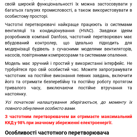
своїй широкій функціональності їх можна застосовувати у
багатьох галузях промисловості, а також використовувати в
особистому просторі.
Частотні перетворювачі найкраще працюють із системами
вентиляції та кондиціонування (HVAC). Завдяки ідеям
розробників компанії Danfoss, частотний перетворювач має
вбудований контролер, що ідеально підходить для
модернізації будівель з сучасними моделями вентиляторів,
насосів, повітряними компресорами та системами опалення.
Модель
має зручний і простий у використанні інтерфейс. Не
турбуйтеся про свій особистий час. Можете запрограмувати
частотник на постійне виконання певних завдань, включити
його та отримати безперебійну та постійну роботу протягом
тривалого часу, виключаючи постійне втручання та
настоянку.
Усі початкові налаштування зберігаються, до моменту їх
повного обнулення особисто вами.
З частотним перетворювачем ви отримаєте максимальний
ККД у 98% при значному збереженні електроенергії.
Особливості частотного перетворювача