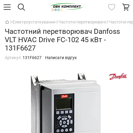
Електроустаткування
Частотні перетворювачі
Частотні п
Частотний перетворювач Danfoss
VLT HVAC Drive FC-102 45 кВт -
131F6627
Артикул:
131F6627
Написати відгук