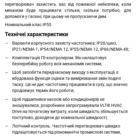
перетворювач захистить вас від пожежної небезпеки, коли
механізм буде працювати стільки, скільки потрібно, для
допомоги у гасінні, при цьому не пропускаючи дим.
Номінальний клас IP55.
Технічні характеристики
Варіанти корпусного захисту частотника: IP20/шасі,
IP21/NEMA 1, IP54/NEMA 12, IP55/NEMA 12, IP66/NEMA 4X;
Комплектація ПІ-контролером. Він налаштовує
безперебійну роботу всіх механізмів системи;
Щоб запобігти передчасному виходу з експлуатації, є
вбудована функція оцінки та вимірювання змін подачі
тиску. Це не дає частотнику працювати в суху, що значно
продовжує термін його роботи;
Щоб підшипники насосів або кондиціонерів не
зношувалися, розробники запрограмували VLT® HVAC
Drive на початкову витрату, коли швидкість збільшується
поступово, доходячи до номінальної швидкості;
Логічний контроль. Частотний перетворювач швидко
підлаштовується під різноманітні промислові системи,