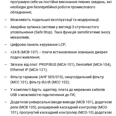
програмую себе на постійне виконання певних завдань, які
необхідні для безперебійної роботи промислового
обладнання;
Можливість подальшої експлуатації та модернізації;
Аварійна зупинка системи у вигляді 3-ступінчастого
уповільнення (Safe Stop). Така функція запобігатиме зносу
механізмів;
Цифрова панель керування LCP;
+24 В (MCB-107) – плати встановлення зовнішніх джерел
подачі живлення;
Зв'язок від плат: PROFIBUS (MCA-101), DeviceNet (MCA-104),
Ethernet IP (MCA-121);
Фільтр гармонік (AHF 005/010), синусоїдальний фільтр
(MCC 101), фільтр dU/dt (MCC 102);
У комплекті йдуть: адаптер, плата до мережних кабелів
USB з можливістю підключення до ПК;
Додаткові універсальні вводи-виводи (MCB 101), додаткові
реле (MCB 105), розширений каскадний контролер (MCO-
101), просунутий каскадний контролер (MCO-10) додаткові