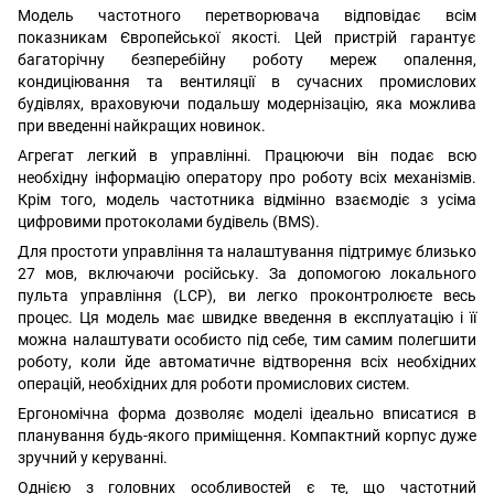
Модель частотного перетворювача відповідає всім
показникам Європейської якості. Цей пристрій гарантує
багаторічну безперебійну роботу мереж опалення,
кондиціювання та вентиляції в сучасних промислових
будівлях, враховуючи подальшу модернізацію, яка можлива
при введенні найкращих новинок.
Агрегат легкий в управлінні. Працюючи він подає всю
необхідну інформацію оператору про роботу всіх механізмів.
Крім того, модель частотника відмінно взаємодіє з усіма
цифровими протоколами будівель (BMS).
Для простоти управління та налаштування підтримує близько
27 мов, включаючи російську. За допомогою локального
пульта управління (LCP), ви легко проконтролюєте весь
процес. Ця модель має швидке введення в експлуатацію і її
можна налаштувати особисто під себе, тим самим полегшити
роботу, коли йде автоматичне відтворення всіх необхідних
операцій, необхідних для роботи промислових систем.
Ергономічна форма дозволяє моделі ідеально вписатися в
планування будь-якого приміщення. Компактний корпус дуже
зручний у керуванні.
Однією з головних особливостей є те, що частотний