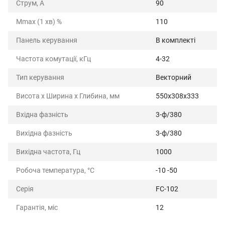
Струм, А
90
Mmax (1 хв) %
110
Панель керування
В комплекті
Частота комутації, кГц
4-32
Тип керування
Векторний
Висота х Ширина х Глибина, мм
550x308x333
Вхідна фазність
3-ф/380
Вихідна фазність
3-ф/380
Вихідна частота, Гц
1000
Робоча температура, °С
-10 -50
Серія
FC-102
Гарантія, міс
12