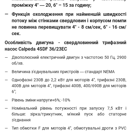
проміжку 4" ― 20, 6" – 15 за годину;
Функція охолодження при найменшій швидкості
потоку між стінками свердловин і корпусом помпи
не повинна перевищувати 4" - 8 см/сек, 6" - 16 см/
сек.
Особливість двигуна - свердловинний трифазний
насос Calpeda 4SDF 36/23EC
Двополюсний електричний двигун з частотою 50 Гц, 2900
об/хв.
Величина з'єднувальних пристроїв ― стандарт NEMA
Однофазні 230В до 2,2 кВт для моторів 4", трифазні 230В,
400В для моторів 4", трифазні 400В, 400/690В для моторів
6";
Рівень зміни напруги+6%; -10%
Номінальний рівень потужності при запуску 7,5 кВт і
більше: зірка/трикутник, м'який пуск або статорне
з'єднання
Тип обмотки F для моторів 4", обмотувальні дроти з PVC