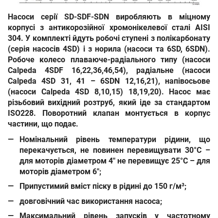
Насоси серії SD-SDF-SDN виробляють в міцному
корпусі з антикорозійної хромонікелевої сталі AISI
304. У комплекті йдуть робочі ступені з полікарбонату
(серія насосів 4SD) і з норила (насоси та 6SD, 6SDN).
Робоче колесо плаваюче-радіального типу (насоси
Calpeda 4SDF 16,22,36,46,54), радіальне (насоси
Calpeda 4SD 31, 41 – 6SDN 12,16,21), напівосьове
(насоси Calpeda 4SD 8,10,15) 18,19,20). Насос має
різьбовий вихідний розтруб, який іде за стандартом
ISO228. Поворотний клапан монтується в корпус
частини, що подає.
Номінальний рівень температури рідини, що
перекачується, не повинен перевищувати 30°C –
для моторів діаметром 4" не перевищує 25°C – для
моторів діаметром 6";
Припустимий вміст піску в рідині до 150 г/м³;
довговічний час використання насоса;
Максимальний рівень запусків у частотному