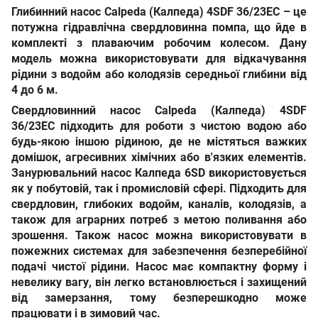
Глибинний насос Calpeda (Калпеда) 4SDF 36/23EC
– це
потужна гідравлічна свердловинна помпа, що йде в
комплекті з плаваючим робочим колесом. Дану
модель можна використовувати для відкачування
рідини з водойм або колодязів середньої глибини від
4 до 6 м.
Свердловинний насос Calpeda (Калпеда) 4SDF
36/23EC
підходить для роботи з чистою водою або
будь-якою іншою рідиною, де не містяться важких
домішок, агресивних хімічних або в'язких елементів.
Занурювальний насос Калпеда 6SD використовується
як у побутовій, так і промисловій сфері. Підходить для
свердловин, глибоких водойм, каналів, колодязів, а
також для аграрних потреб з метою поливання або
зрошення. Також насос можна використовувати в
пожежних системах для забезпечення безперебійної
подачі чистої рідини. Насос має компактну форму і
невелику вагу, він легко встановлюється і захищений
від замерзання, тому безперешкодно може
працювати і в зимовий час.