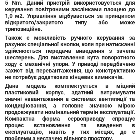
5 Nm. Даний пристрій використовується для
керування повітряними заслінками площею до
1,0 м2. Управління відбувається за принципом
відкритого/закритого типу або може
трипозиційне.
Також є можливість ручного керування за
рахунок спеціальної кнопки, коли при натисканні
здійснюється передача виведення з зачепа
шестерень. Для виставлення кута поворотного
ходу є механічні упори. У приводі передбачено
захист від перевантаження, що конструктивно
не потребує додаткових кінцевих вимикачів.
Дана модель комплектується в міцний
пластиковий корпус, здатний витримувати
значні навантаження в системах вентиляції та
кондиціювання, а головне значною мірою
продовжувати номінальний термін експлуатації.
Компактна форма сервоприводу спрощує
процес встановлення та введення в
експлуатацію, навіть у тих місцях, де є
проблеми з нестачею вільного простору.