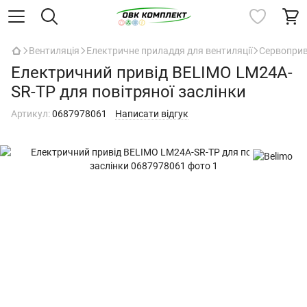
Вентиляція
Електричне приладдя для вентиляції
Сервоприв
Електричний привід BELIMO LM24A-
SR-TP для повітряної заслінки
Артикул:
0687978061
Написати відгук