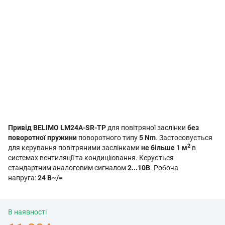
Привід BELIMO LM24A-SR-TP
для повітряної заслінки
без
поворотної пружини
поворотного типу
5 Nm
. Застосовується
2
для керування повітряними заслінками
не більше 1 м
в
системах вентиляції та кондиціювання. Керується
стандартним аналоговим сигналом
2...10В
. Робоча
напруга:
24 В~/=
В наявності