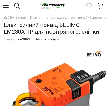
Вентиляція
Електричне приладдя для вентиляції
Сервоприв
Електричний привід BELIMO
LM230A-TP для повітряної заслінки
Артикул:
se-29937
Написати відгук