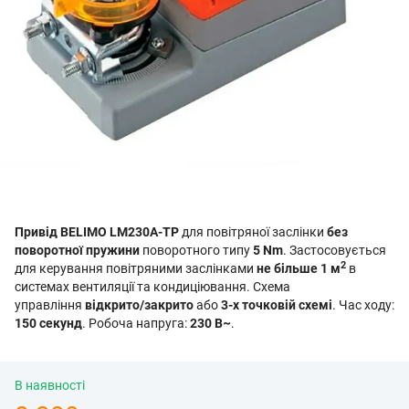
Привід BELIMO LM230A-TP
для повітряної заслінки
без
поворотної пружини
поворотного типу
5 Nm
. Застосовується
2
для керування повітряними заслінками
не більше 1 м
в
системах вентиляції та кондиціювання. Схема
управління
відкрито/закрито
або
3-х точковій схемі
. Час ходу:
150 секунд
. Робоча напруга:
230 В~
.
В наявності