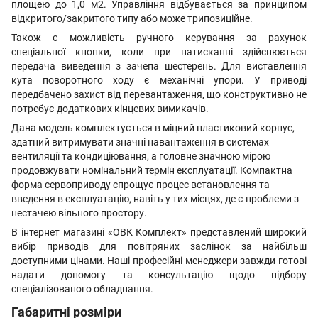
площею до 1,0 м2. Управління відбувається за принципом
відкритого/закритого типу або може трипозиційне.
Також є можливість ручного керування за рахунок
спеціальної кнопки, коли при натисканні здійснюється
передача виведення з зачепа шестерень. Для виставлення
кута поворотного ходу є механічні упори. У приводі
передбачено захист від перевантаження, що конструктивно не
потребує додаткових кінцевих вимикачів.
Дана модель комплектується в міцний пластиковий корпус,
здатний витримувати значні навантаження в системах
вентиляції та кондиціювання, а головне значною мірою
продовжувати номінальний термін експлуатації. Компактна
форма сервоприводу спрощує процес встановлення та
введення в експлуатацію, навіть у тих місцях, де є проблеми з
нестачею вільного простору.
В інтернет магазині «ОВК Комплект» представлений широкий
вибір приводів для повітряних заслінок за найбільш
доступними цінами. Наші професійні менеджери завжди готові
надати допомогу та консультацію щодо підбору
спеціалізованого обладнання.
Габаритні розміри