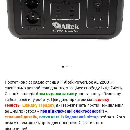
Портативна зарядна станція ⚡
Altek PowerBox AL 2200
⚡
спеціально розроблена для тих, хто цінує свободу і надійність.
Станція володіє
6-ма видами захисту
, що гарантує безпечну
та безперебійну роботу. Цей диво-пристрій має
велику
ємність
і
швидку зарядку
, які забезпечать постійне живлення
вашим пристроям
при відключенні електроенергії!
А
стильний дизайн
,
легка вага
і
вбудований ліхтар
роблять його
незамінним аксесуаром для подорожей і активного
відпочинку!