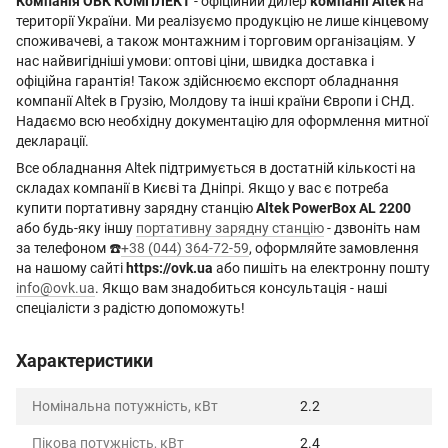
Компанія ОВК КОМПЛЕКТ
- офіційний дилер
компанії Altek
на
території України. Ми реалізуємо продукцію не лише кінцевому
споживачеві, а також монтажним і торговим організаціям. У
нас найвигідніші умови: оптові ціни, швидка доставка і
офіційна гарантія! Також здійснюємо експорт обладнання
компанії Altek в Грузію, Молдову та інші країни Європи і СНД.
Надаємо всю необхідну документацію для оформлення митної
декларації.
Все обладнання Altek підтримується в достатній кількості на
складах компанії в Києві та Дніпрі. Якщо у вас є потреба
купити портативну зарядну станцію
Altek PowerBox AL 2200
або будь-яку іншу
портативну зарядну станцію
- дзвоніть нам
за телефоном ☎️
+38 (044) 364-72-59
, оформляйте замовлення
на нашому сайті
https://ovk.ua
або пишіть на електронну пошту
info@ovk.ua
. Якщо вам знадобиться консультація - наші
спеціалісти з радістю допоможуть!
Характеристики
Номінальна потужність, кВт
2.2
Пікова потужність, кВт
2.4