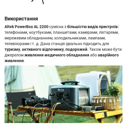
Використання
Altek PowerBox AL 2200
сумісна з
більшістю видів пристроїв:
телефонами, ноутбуками, планшетами, камерами, ліхтарями,
мережевим обладнанням, холодильниками, лампами,
телевізорами і т. д. Дана станція ідеально підходить для
туризму
,
активного відпочинку
,
подорожей
. Також може бути
джерелом
живлення медичного обладнання
або
аварійного
живлення
.