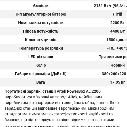
Ємність
2131 Вт*г (96 А*г 
Тип акумуляторної батареї
Літій
Номінальна потужність
2200 Вт
Пікова потужність
4400 Вт
Кількість циклів
1500 циклі
Температура розрядки
-10...+40 °
LED-ліхтарик
Три режими р
Колір
Чорний
Габаритні розміри (ДxВxШ)
380x260x220
Вага
17.05 кг
Портативні зарядні станції Altek PowerBox AL 2200
виробляються в Україні на заводі
Altek
, найбільшим
виробником і експортером вентиляційного обладнання. Якість
зарядних станцій відповідає європейським і міжнародним
стандартам і вимогам з енергоефективності, надійності та
безпеки, що підтверджується відповідними сертифікатами.