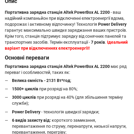
Опис
Портативна зарядна станція Altek PowerBox AL 2200
- ваш
надійний компаньйон при відключенні електроенергії вдома,
подорожах і активному відпочинку! Технологія
Power Delivery
гарантує максимально швидке заряджання ваших пристроїв.
Крім того, станція підтримує зарядку від сонячних панелей та
транспортних засобів. Термін експлуатації -
7 років
.
Ідеальний
варіант при відключеннях електроенергії!
Основні переваги
Портативна зарядна станція Altek PowerBox AL 2200
має ряд
переваг і особливостей, таких як:
Велика ємність - 2131 Вт*год
;
1500+ циклів
при розряді на 80%;
3000 циклів
при розряді на 40% (для збільшення терміну
служби);
Power Delivery
- технологія швидкої зарядки;
6 видів захисту від:
короткого замикання,
перевантаження по струму, перенапруги, низької напруги,
перевантаження, перегріву;