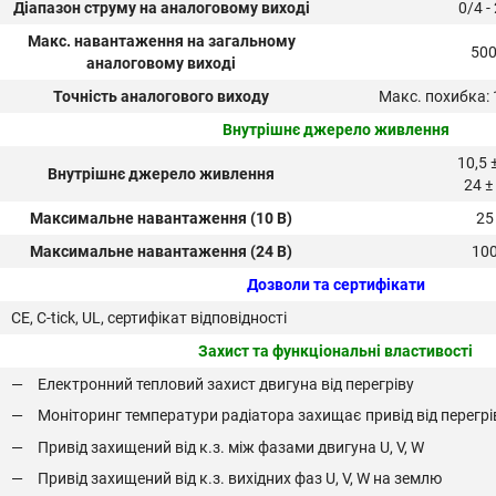
Діапазон струму на аналоговому виході
0/4 -
Макс. навантаження на загальному
50
аналоговому виході
Точність аналогового виходу
Макс. похибка:
Внутрішнє джерело живлення
10,5 
Внутрішнє джерело живлення
24 ±
Максимальне навантаження (10 В)
25
Максимальне навантаження (24 В)
10
Дозволи та сертифікати
CE, C-tick, UL, сертифікат відповідності
Захист та функціональні властивості
Електронний тепловий захист двигуна від перегріву
Моніторинг температури радіатора захищає привід від перегрі
Привід захищений від к.з. між фазами двигуна U, V, W
Привід захищений від к.з. вихідних фаз U, V, W на землю