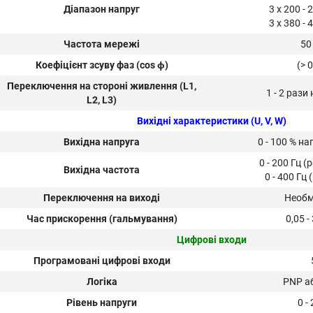
Діапазон напруг
3 x 200 -
3 x 380 -
Частота мережі
50
Коефіцієнт зсуву фаз (cos ϕ)
(> 
Переключення на стороні живлення (L1,
1 - 2 рази
L2, L3)
Вихідні характеристики (U, V, W)
Вихідна напруга
0 - 100 % н
0 - 200 Гц 
Вихідна частота
0 - 400 Гц
Переключення на виході
Необ
Час прискорення (гальмування)
0,05 -
Цифрові входи
Програмовані цифрові входи
Логіка
PNP а
Рівень напруги
0 -