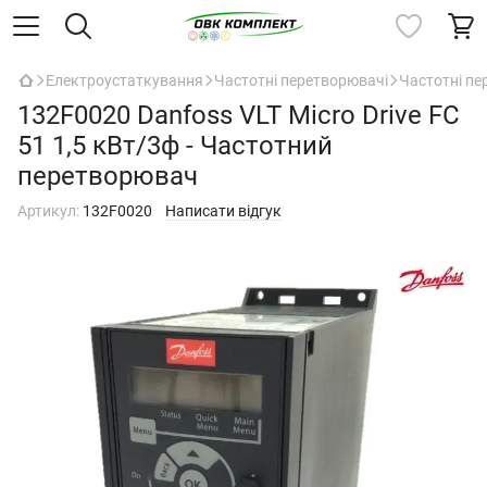
Електроустаткування
Частотні перетворювачі
Частотні п
132F0020 Danfoss VLT Micro Drive FC
51 1,5 кВт/3ф - Частотний
перетворювач
Артикул:
132F0020
Написати відгук