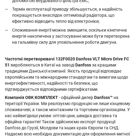
допомогою вбудованого фільтра ЕМС;
Термін експлуатації приводу збільшується, а надійність
покращується внаслідок оптимізації радіатора, що
ефективно відводить тепло від електроніки;
Споживання енергії можна зменшити, оскільки кінетична
енергія накопичена у застосуванні може бути перетворена
на гальмівну силу для уповільнення роботи двигуна.
Частотні перетворювачі 132F0020 Danfoss VLT Micro Drive FC
51
виробляються в Китаї на заводі
Danfoss
за кращими
традиціями Данської компанії. Якість продукції відповідає
європейським та міжнародним стандартам та вимогам щодо
енергоефективності, надійності та безпеки, що
підтверджується відповідними сертифікатами.
Компанія ОВК КОМПЛЕКТ
- офіційний дилер
Danfoss™
на
території України. Ми реалізуємо продукцію не лише кінцевому
споживачеві, а також монтажним та торговим організаціям. У
нас найвигідніші умови: оптові ціни, швидка доставка та
офіційна гарантія! Також здійснюємо експорт продукції
Danfoss до Грузії, Молдови та інших країн Європи та СНД.
Надаємо всю необхідну документацію для оформлення митної