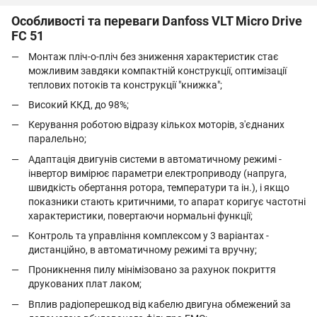
Особливості та переваги Danfoss VLT Micro Drive
FC 51
Монтаж пліч-о-пліч без зниження характеристик стає
можливим завдяки компактній конструкції, оптимізації
теплових потоків та конструкції "книжка";
Високий ККД, до 98%;
Керування роботою відразу кількох моторів, з'єднаних
паралельно;
Адаптація двигунів системи в автоматичному режимі -
інвертор вимірює параметри електроприводу (напруга,
швидкість обертання ротора, температури та ін.), і якщо
показники стають критичними, то апарат коригує частотні
характеристики, повертаючи нормальні функції;
Контроль та управління комплексом у 3 варіантах -
дистанційно, в автоматичному режимі та вручну;
Проникнення пилу мінімізовано за рахунок покриття
друкованих плат лаком;
Вплив радіоперешкод від кабелю двигуна обмежений за