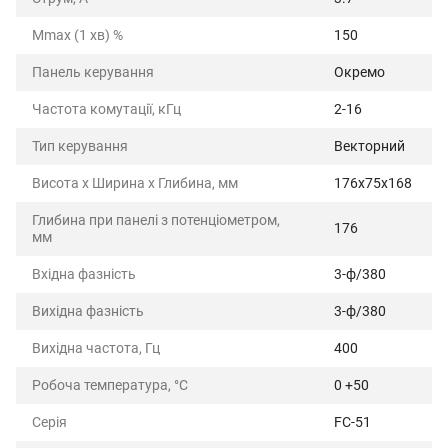
Mmax (1 хв) %
150
Панель керування
Окремо
Частота комутації, кГц
2-16
Тип керування
Векторний
Висота х Ширина х Глибина, мм
176x75x168
Глибина при панелі з потенціометром,
176
мм
Вхідна фазність
3-ф/380
Вихідна фазність
3-ф/380
Вихідна частота, Гц
400
Робоча температура, °С
0 +50
Серія
FC-51