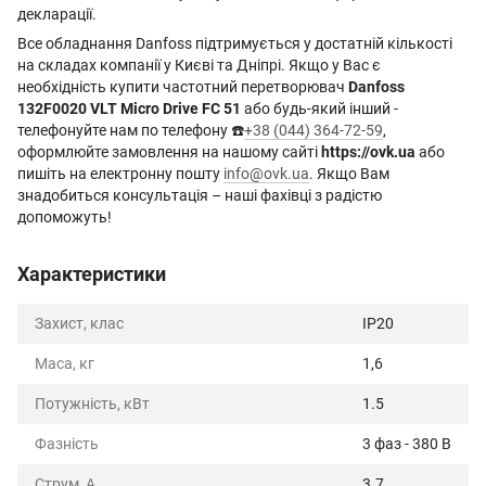
декларації.
Все обладнання Danfoss підтримується у достатній кількості
на складах компанії у Києві та Дніпрі. Якщо у Вас є
необхідність купити частотний перетворювач
Danfoss
132F0020 VLT Micro Drive FC 51
або будь-який інший -
телефонуйте нам по телефону ☎️
+38 (044) 364-72-59
,
оформлюйте замовлення на нашому сайті
https://ovk.ua
або
пишіть на електронну пошту
info@ovk.ua
. Якщо Вам
знадобиться консультація – наші фахівці з радістю
допоможуть!
Характеристики
Захист, клас
IP20
Маса, кг
1,6
Потужність, кВт
1.5
Фазність
3 фаз - 380 В
Струм, А
3.7