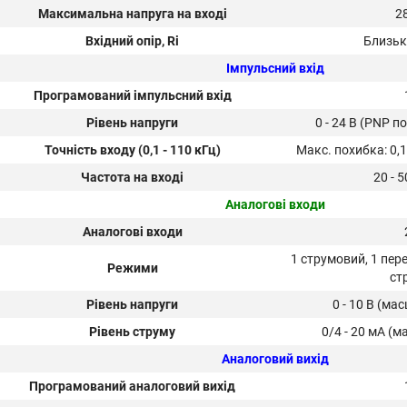
Максимальна напруга на вході
2
Вхідний опір, Ri
Близьк
Імпульсний вхід
Програмований імпульсний вхід
Рівень напруги
0 - 24 В (PNP п
Точність входу (0,1 - 110 кГц)
Макс. похибка: 0,
Частота на вході
20 - 
Аналогові входи
Аналогові входи
1 струмовий, 1 пер
Режими
ст
Рівень напруги
0 - 10 В (м
Рівень струму
0/4 - 20 мА (
Аналоговий вихід
Програмований аналоговий вихід