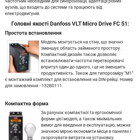
частотник необхідний для синхронізації, адаптації різних
вузлів, що входять до системи та працюють від
електродвигунів.
Головні якості Danfoss VLT Micro Drive FC 51:
Простота встановлення
Модель монтується на стіну, що значно
зменшує область займаного простору.
Компактний дизайн також дозволяє
встановлювати частотні перетворювачі
впритул один до одного, і це не зменшить
продуктивність. Також для типорозміру "М1"
є монтажний комплект для встановлення на DIN-рейці. Номер
для замовлення - 132B0111.
Компактна форма
За рахунок компактної та ергономічної
форми цієї моделі, а також мінімальних
вимог для введення в експлуатацію, можна
значною мірою економити місце в панелях і
скорочувати витрати на установку.