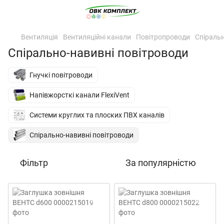
Вентиляція
Вентиляційні канали
Повітропроводи
Спіральн
Спірально-навивні повітроводи
Гнучкі повітроводи
Напівжорсткі канали FlexiVent
Системи круглих та плоских ПВХ каналів
Спірально-навивні повітроводи
Фільтр
За популярністю