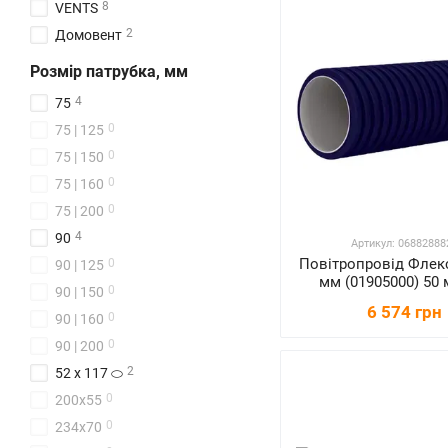
8
VENTS
2
Домовент
Розмір патрубка, мм
4
75
0
75 | 125
0
75 | 150
0
75 | 160
0
75 | 200
4
90
Артикул: 06882888
Повітропровід Флекс
0
90 | 125
мм (01905000) 50 
0
90 | 150
6 574 грн
0
90 | 160
0
90 | 200
2
52 х 117 ⬭
0
200x55
0
234x70