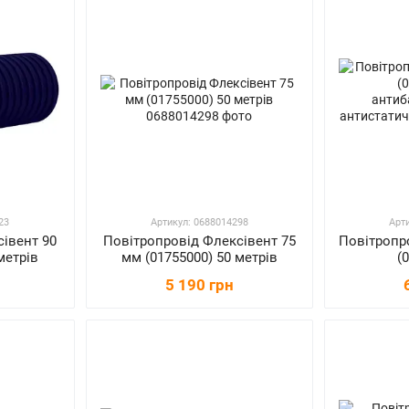
23
Артикул: 0688014298
Арт
івент 90
Повітропровід Флексівент 75
Повітропро
метрів
мм (01755000) 50 метрів
(
антиб
5 190 грн
анти