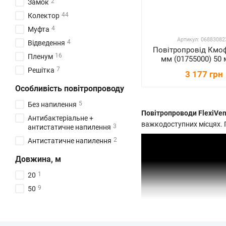
2
Замок
44
Колектор
4
Муфта
Артикул: 06883082
4
Відведення
Повітропровід Кмо
16
Пленум
мм (01755000) 50 
7
Решітка
3 177 грн
Особливість повітропроводу
5
Без напилення
Повітропроводи FlexiVen
Антибактеріальне +
важкодоступних місцях. 
3
антистатичне напилення
2
Антистатичне напилення
Довжина, м
1
20
9
50