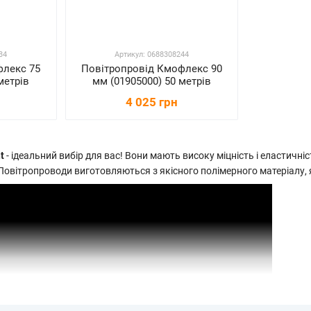
34
Артикул: 0688308244
флекс 75
Повітропровід Кмофлекс 90
метрів
мм (01905000) 50 метрів
4 025 грн
t
- ідеальний вибір для вас! Вони мають високу міцність і еластичні
Повітропроводи виготовляються з якісного полімерного матеріалу, 