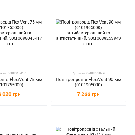
икул: 0688045417
Артикул: 0688253849
від FlexiVent 75 мм
Повітропровід FlexiVent 90 мм
0101755000)
(0101905000)
актеріальний та
антибактеріальний та
6 020 грн
7 266 грн
статичний, 50м
антистатичний, 50м