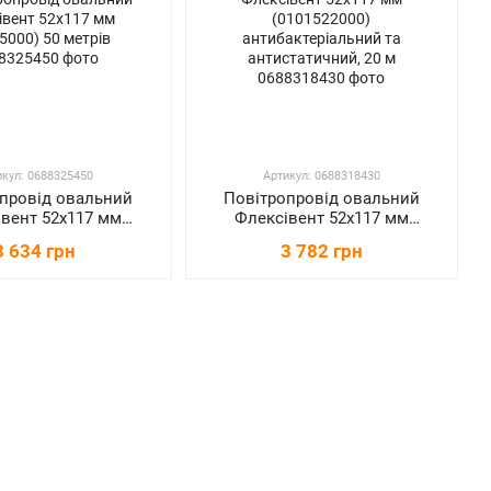
икул: 0688325450
Артикул: 0688318430
провід овальний
Повітропровід овальний
вент 52x117 мм
Флексівент 52x117 мм
5000) 50 метрів
(0101522000)
8 634 грн
3 782 грн
антибактеріальний та
антистатичний, 20 м