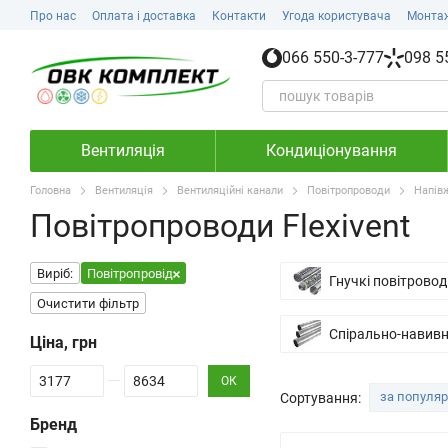
Перейти до основного контенту
Про нас
Оплата і доставка
Контакти
Угода користувача
Монта
066 550-3-777
098 5
Вентиляція
Кондиціонування
Головна
Вентиляція
Вентиляційні канали
Повітропроводи
Напівж
Повітропроводи Flexivent
Виріб:
Повітропровід
Гнучкі повітровод
Очистити фільтр
Спірально-навивн
Ціна, грн
Від Ціна, грн
До Ціна, грн
ОК
за популя
Сортування:
Бренд