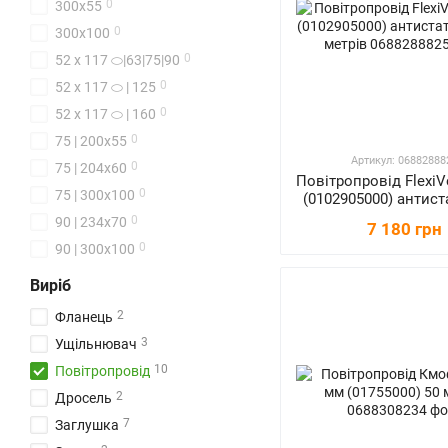
0
300x55
0
300x100
0
52 х 117 ⬭|63|75|90
0
52 х 117 ⬭ | 125
0
52 х 117 ⬭ | 160
0
75 | 200x55
Артикул: 06882888
0
75 | 204x60
Повітропровід FlexiV
0
75 | 300x100
(0102905000) антист
50 метрів
0
90 | 234x70
7 180 грн
0
90 | 300x100
Виріб
2
Фланець
3
Ущільнювач
10
Повітропровід
2
Дросель
7
Заглушка