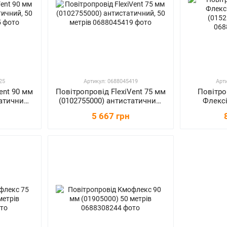
25
Артикул: 0688045419
Арт
ent 90 мм
Повітропровід FlexiVent 75 мм
Повітро
атичний,
(0102755000) антистатичний,
Флексі
50 метрів
(0152
5 667 грн