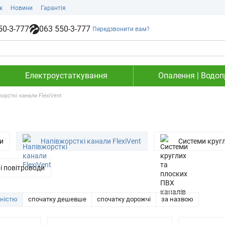
ж
Новини
Гарантія
50-3-777
063 550-3-777
Передзвонити вам?
Електроустаткування
Опалення | Водопр
орсткі канали FlexiVent
и
Напівжорсткі канали FlexiVent
Системи кругл
і повітроводи
рністю
спочатку дешевше
спочатку дорожчі
за назвою