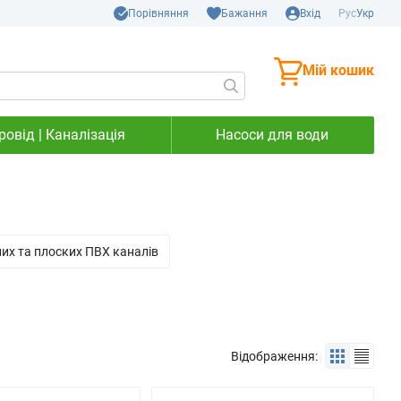
Порівняння
Бажання
Вхід
Рус
Укр
Мій кошик
овід | Каналізація
Насоси для води
их та плоских ПВХ каналів
Відображення: