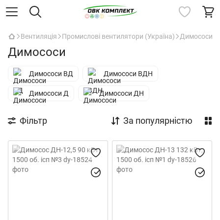
Вентиляція
Промислові вентилятори (Україна)
Димососи
Димососи
Димососи ВД
Димососи ВДН
Димососи Д
Димососи ДН
Фільтр
За популярністю