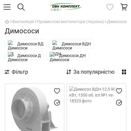
Вентиляція
Промислові вентилятори (Україна)
Димососи
Димососи
Димососи ВД
Димососи ВДН
Димососи Д
Димососи ДН
Фільтр
За популярністю