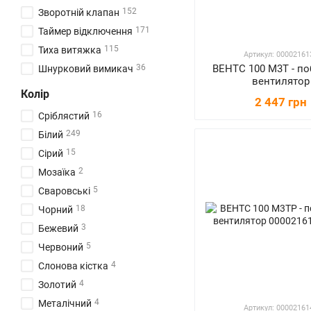
152
Зворотній клапан
171
Таймер відключення
115
Тиха витяжка
Артикул: 00002161
ВЕНТС 100 М3Т - п
36
Шнурковий вимикач
вентилятор
Колір
2 447 грн
16
Сріблястий
249
Білий
15
Сірий
2
Мозаїка
5
Сваровські
18
Чорний
3
Бежевий
5
Червоний
4
Слонова кістка
4
Золотий
4
Металічний
Артикул: 00002161