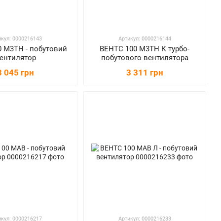
икул: 0000216143
Артикул: 0000216144
 М3ТН - побутовий
ВЕНТС 100 М3ТН К турбо-
ентилятор
побутового вентилятора
3 045 грн
3 311 грн
икул: 0000216217
Артикул: 0000216233