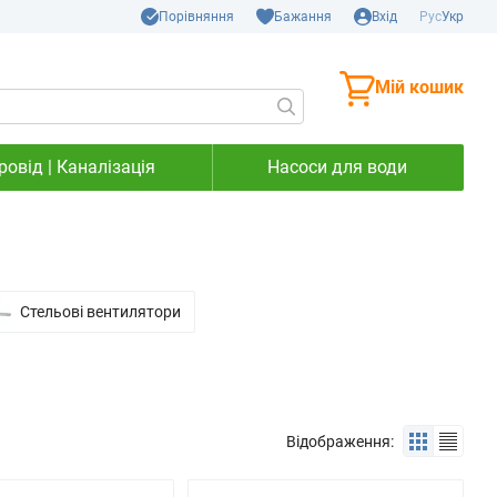
Порівняння
Бажання
Вхід
Рус
Укр
Мій кошик
овід | Каналізація
Насоси для води
Стельові вентилятори
Відображення: