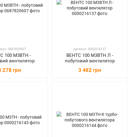
икул: 0687820607
Артикул: 0000216137
С 100 М3ВТН -
ВЕНТС 100 М3ВТН Л -
вий вентилятор
побутовий вентилятор
3 278 грн
3 482 грн