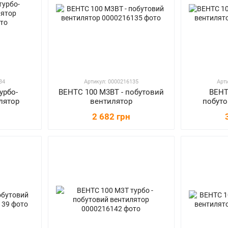
34
Артикул: 0000216135
Арт
урбо-
ВЕНТС 100 М3ВТ - побутовий
ВЕНТ
лятор
вентилятор
побуто
2 682 грн