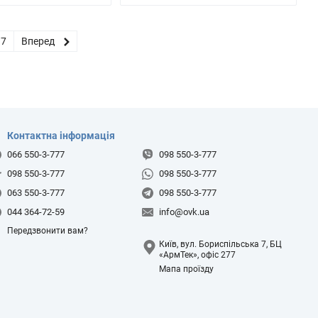
17
Вперед
Контактна інформація
066 550-3-777
098 550-3-777
098 550-3-777
098 550-3-777
063 550-3-777
098 550-3-777
044 364-72-59
info@ovk.ua
Передзвонити вам?
Київ, вул. Бориспільська 7, БЦ
«АрмТек», офіс 277
Мапа проїзду