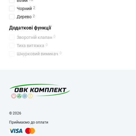
Білий
2
Чорний
2
Дерево
Додаткові функції
0
Зворотній клапан
0
Тиха витяжка
0
Шнурковий вимикач
© 2026
Приймаємо до оплати