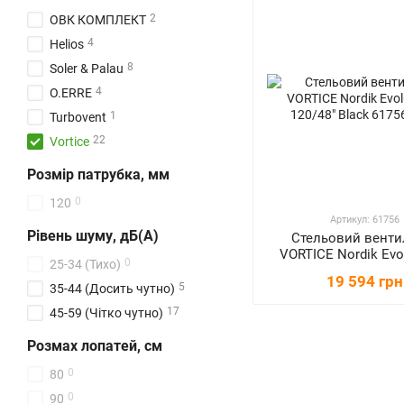
2
ОВК КОМПЛЕКТ
4
Helios
8
Soler & Palau
4
O.ERRE
1
Turbovent
22
Vortice
Розмір патрубка, мм
0
120
Артикул: 61756
Рівень шуму, дБ(А)
Стельовий венти
VORTICE Nordik Evo
0
25-34 (Тихо)
120/48" Blac
19 594 грн
5
35-44 (Досить чутно)
17
45-59 (Чітко чутно)
Розмах лопатей, см
0
80
0
90