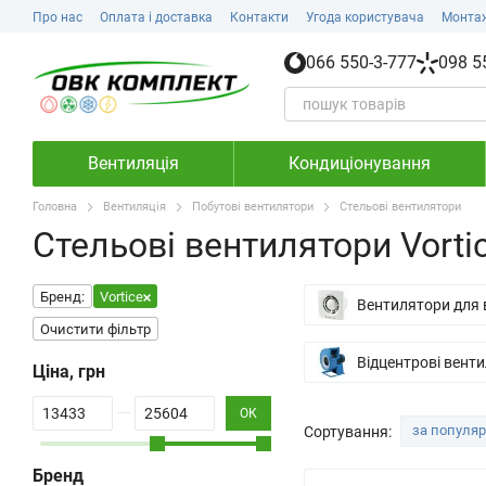
Перейти до основного контенту
Про нас
Оплата і доставка
Контакти
Угода користувача
Монта
066 550-3-777
098 5
Вентиляція
Кондиціонування
Головна
Вентиляція
Побутові вентилятори
Стельові вентилятори
Стельові вентилятори Vorti
Бренд:
Vortice
Вентилятори для 
Очистити фільтр
Відцентрові вент
Ціна, грн
Від Ціна, грн
До Ціна, грн
ОК
за популя
Сортування:
Бренд