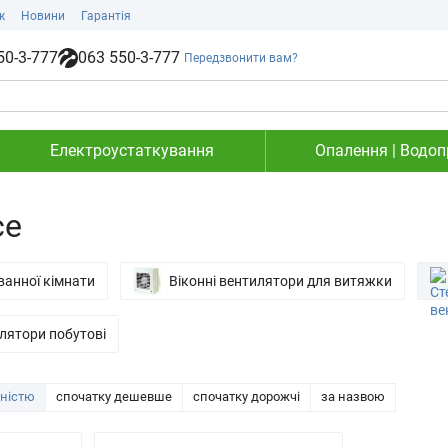
ж
Новини
Гарантія
50-3-777
063 550-3-777
Передзвонити вам?
Електроустаткування
Опалення | Водопр
ce
ванної кімнати
Віконні вентилятори для витяжки
илятори побутові
рністю
спочатку дешевше
спочатку дорожчі
за назвою