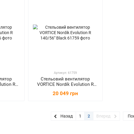
Артикул: 61759
лятор
Стельовий вентилятор
lution R
VORTICE Nordik Evolution R
k
140/56" Black
20 049 грн
Назад
1
2
Вперед
Пок