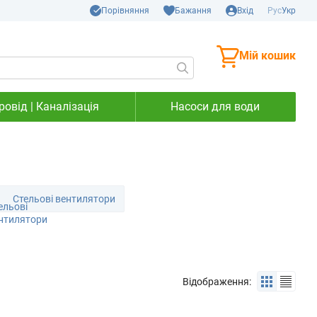
Порівняння
Бажання
Вхід
Рус
Укр
Мій кошик
овід | Каналізація
Насоси для води
Стельові вентилятори
Відображення: