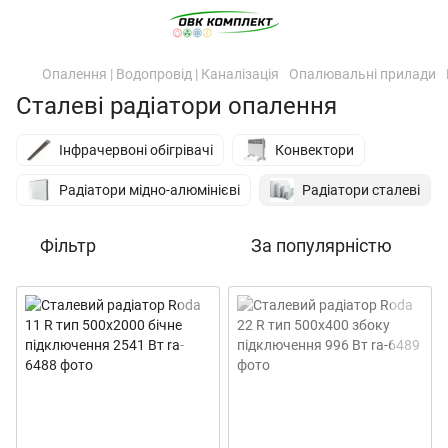
Опалення | Водопровід | Каналізація
Опалювальні прилади
Сталеві радіатори опалення
Інфрачервоні обігрівачі
Конвектори
Радіатори мідно-алюмінієві
Радіатори сталеві
Фільтр
За популярністю