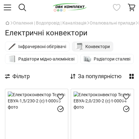
Опалення | Водопровід | Каналізація
Опалювальні прилади
Електричні конвектори
Інфрачервоні обігрівачі
Конвектори
Радіатори мідно-алюмінієві
Радіатори сталеві
Фільтр
За популярністю