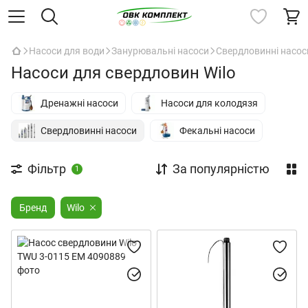
Насоси для води
Занурювальні насоси
Свердловинні насос
Насоси для свердловин Wilo
Дренажні насоси
Насоси для колодязя
Свердловинні насоси
Фекальні насоси
Фільтр
За популярністю
1
Бренд
Wilo