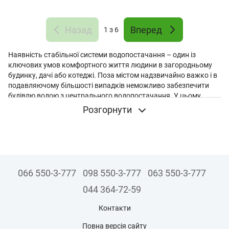
Назад
Вперед
1
з 6
Наявність стабільної системи водопостачання – один із
ключових умов комфортного життя людини в загородньому
будинку, дачі або котеджі. Поза містом надзвичайно важко і в
подавляючому більшості випадків неможливо забезпечити
будівлю водою з центрального водопостачання. У цьому
випадку вода добувається з свердловини. Для її
Розгорнути
перекачування до місця призначення використовується
спеціальне обладнання. Наприклад,
свердловинний насос
Wilo
. Головне, щоб обладнання було високої якості, надійності
та ефективності. Воно обов'язково повинно відповідати всім
світовим стандартам.
066 550-3-777
098 550-3-777
063 550-3-777
Особливості конструкції глибинних насосів Wilo
Глибинні насоси забезпечують не лише відкачування води з
044 364-72-59
свердловини, але й її подальшу транспортування до місця
Контакти
призначення. Представлені пристрої здатні відкачувати водні
ресурси з глибини більше 100 метрів. Вони широко
Повна версія сайту
використовуються для промислового водопостачання, а