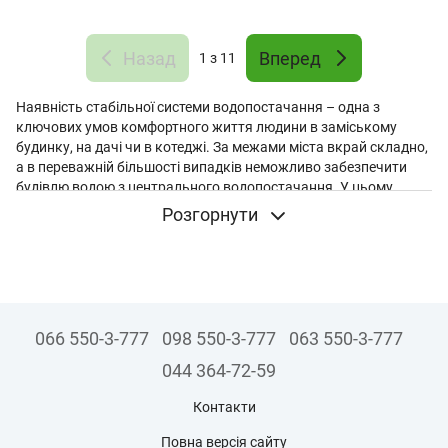
Назад
Вперед
1
з 11
Наявність стабільної системи водопостачання – одна з
ключових умов комфортного життя людини в заміському
будинку, на дачі чи в котеджі. За межами міста вкрай складно,
а в переважній більшості випадків неможливо забезпечити
будівлю водою з центрального водопостачання. У цьому
випадку вода добувається зі свердловини. Для її
Розгорнути
перекачування до місця призначення використовують
спеціальне обладнання. Наприклад,
свердловинний насос
Speroni
. Головне, щоб обладнання було високої якості,
надійності та ефективності. Воно обов'язково має відповідати
всім світовим стандартам.
066 550-3-777
098 550-3-777
063 550-3-777
Особливості конструкції глибинних насосів
Speroni
044 364-72-59
Глибинні насоси забезпечують не лише відкачування води зі
Контакти
свердловини, а й її подальше транспортування до місця
призначення. Представлені пристрої здатні відкачувати водні
Повна версія сайту