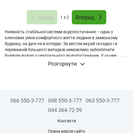
Назад
Вперед
1
з 2
Наявність стабільної системи водопостачання – одна з
ключових умов комфортного життя людини в заміському
будинку, на дачі чи в котеджі. За містом вкрай складно і в
переважній більшості випадків неможливо забезпечити
будівлю водою з центрального водопостачання. У цьому
випадку вода видобувається зі свердловини. Для її
Розгорнути
перекачування до місця призначення використовують
спеціальне обладнання. Наприклад,
свердловинний насос
Насосы+
. Головне, щоб обладнання було високої якості,
надійності та ефективності. Воно обов'язково має відповідати
всім світовим стандартам.
066 550-3-777
098 550-3-777
063 550-3-777
Особливості конструкції глибинних
насосів Насосы+
044 364-72-59
Глибинні насоси забезпечують не тільки відкачування води зі
Контакти
свердловини, але й її подальше транспортування до місця
призначення. Представлені пристрої здатні відкачувати водні
Повна версія сайту