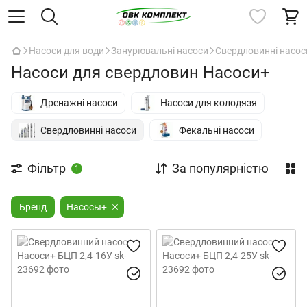
Насоси для води
Занурювальні насоси
Свердловинні насос
Насоси для свердловин Насоси+
Дренажні насоси
Насоси для колодязя
Свердловинні насоси
Фекальні насоси
Фільтр
За популярністю
1
Бренд
Насосы+