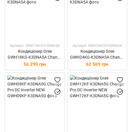
Артикул: GWH18KG-K3DNA5A
Артикул: GWH24KG-K3DNA5A
Кондиціонер Gree
Кондиціонер Gree
GWH18KG-K3DNA5A Change
GWH24KG-K3DNA5A Change
DC Inverter
DC Inverter
56 290 грн
62 569 грн