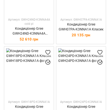
Артикул: GWH24ND-K3NNA4A
Артикул: GWH07PA-K3NNA1A
сold pl
Кондиціонер Gree
Кондиціонер Gree
GWH07PA-K3NNA1A Класик
GWH24ND-K3NNA4A
20 135 грн
Стандарт +
52 610 грн
Артикул: GWH18PD-K3NNA1A
Артикул: GWH24PD-K3NNA1A
Кондиціонер Gree
Кондиціонер Gree