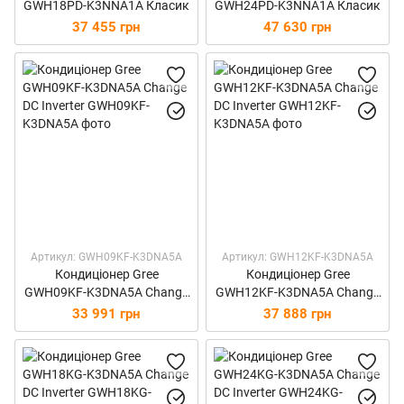
GWH18PD-K3NNA1A Класик
GWH24PD-K3NNA1A Класик
37 455 грн
47 630 грн
Артикул: GWH09KF-K3DNA5A
Артикул: GWH12KF-K3DNA5A
Кондиціонер Gree
Кондиціонер Gree
GWH09KF-K3DNA5A Change
GWH12KF-K3DNA5A Change
DC Inverter
DC Inverter
33 991 грн
37 888 грн