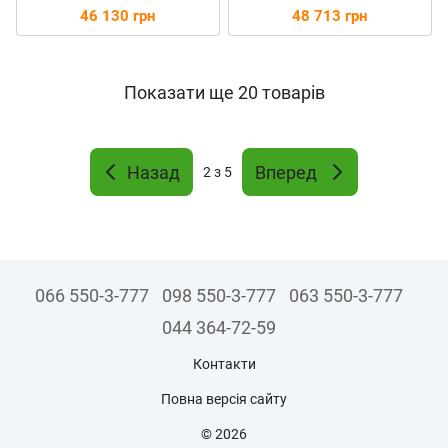
DC Inverter
DC Inverter
46 130 грн
48 713 грн
Показати ще 20 товарів
Назад
Вперед
2
з 5
066 550-3-777
098 550-3-777
063 550-3-777
044 364-72-59
Контакти
Повна версія сайту
© 2026