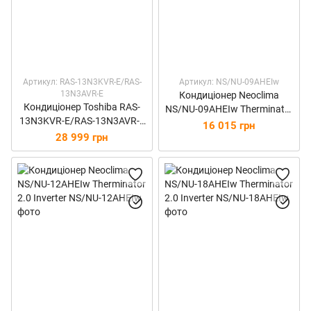
Артикул: RAS-13N3KVR-E/RAS-
Артикул: NS/NU-09AHEIw
13N3AVR-E
Кондиціонер Neoclima
Кондиціонер Toshiba RAS-
NS/NU-09AHEIw Therminator
13N3KVR-E/RAS-13N3AVR-E
2.0 Inverter
16 015 грн
N3KVR DAISEIKAI
28 999 грн