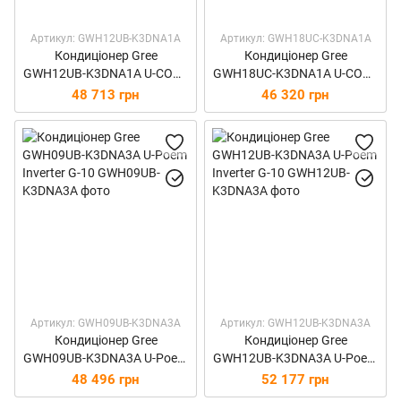
Артикул: GWH12UB-K3DNA1A
Артикул: GWH18UC-K3DNA1A
Кондиціонер Gree
Кондиціонер Gree
GWH12UB-K3DNA1A U-COOL
GWH18UC-K3DNA1A U-COOL
DC Inverter
DC Inverter
48 713 грн
46 320 грн
Артикул: GWH09UB-K3DNA3A
Артикул: GWH12UB-K3DNA3A
Кондиціонер Gree
Кондиціонер Gree
GWH09UB-K3DNA3A U-Poem
GWH12UB-K3DNA3A U-Poem
Inverter G-10
Inverter G-10
48 496 грн
52 177 грн