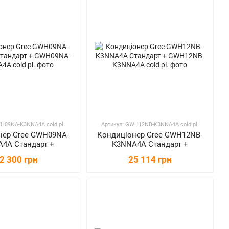
H09NA-K3NNA4A сold pl.
Артикул: GWH12NB-K3NNA4A сold pl.
нер Gree GWH09NA-
Кондиціонер Gree GWH12NB-
4A Стандарт +
K3NNA4A Стандарт +
2 300 грн
25 114 грн