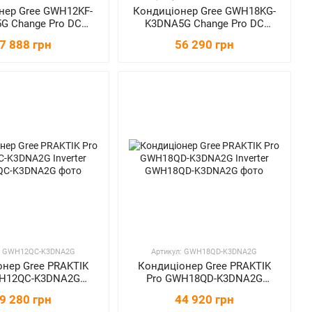
нер Gree GWH12KF-
Кондиціонер Gree GWH18KG-
G Change Pro DC
K3DNA5G Change Pro DC
nverter NEW
Inverter NEW
7 888 грн
56 290 грн
л: GWH12QC-K3DNA2G
Артикул: GWH18QD-K3DNA2G
нер Gree PRAKTIK
Кондиціонер Gree PRAKTIK
WH12QC-K3DNA2G
Pro GWH18QD-K3DNA2G
Inverter
Inverter
9 280 грн
44 920 грн