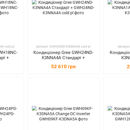
A сold pl.
Артикул: GWH24ND-K3NNA4A сold pl
Артику
GWH18NC-
Кондиціонер Gree GWH24ND-
Кондиціо
рт +
K3NNA4A Стандарт +
K3N
52 610 грн
2