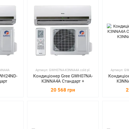
3NNA4A
Артикул: GWH07NA-K3NNA4A cold pl.
Артикул: GW
GWH24ND-
Кондиціонер Gree GWH07NA-
Кондиціо
арт
K3NNA4A Стандарт +
K3NNA
20 568 грн
2