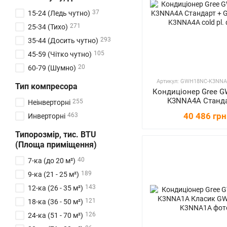
37
15-24 (Ледь чутно)
271
25-34 (Тихо)
293
35-44 (Досить чутно)
105
45-59 (Чітко чутно)
20
60-79 (Шумно)
Артикул: GWH18NC-K3NNA4
Тип компресора
Кондиціонер Gree 
K3NNA4A Станда
255
Неінверторні
40 486 грн
463
Инверторні
Типорозмір, тис. BTU
(Площа приміщення)
40
7-ка (до 20 м²)
189
9-ка (21 - 25 м²)
143
12-ка (26 - 35 м²)
121
18-ка (36 - 50 м²)
126
24-ка (51 - 70 м²)