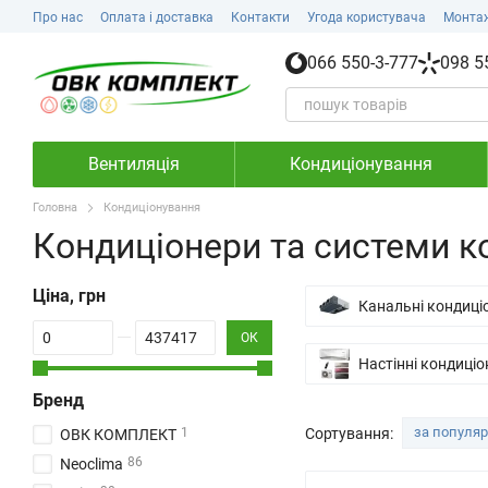
Перейти до основного контенту
Про нас
Оплата і доставка
Контакти
Угода користувача
Монта
066 550-3-777
098 5
Вентиляція
Кондиціонування
Головна
Кондиціонування
Кондиціонери та системи к
Ціна, грн
Канальні кондиці
Від Ціна, грн
До Ціна, грн
ОК
Настінні кондиціо
Бренд
за популя
Сортування:
1
ОВК КОМПЛЕКТ
86
Neoclima