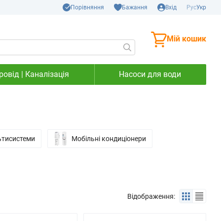
Порівняння
Бажання
Вхід
Рус
Укр
Мій кошик
овід | Каналізація
Насоси для води
ьтисистеми
Мобільні кондиціонери
Відображення: