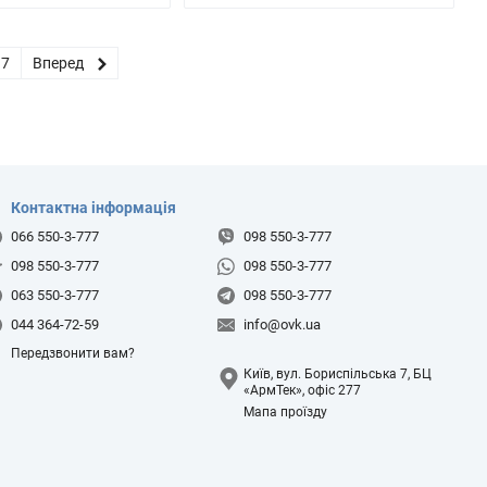
37
Вперед
Контактна інформація
066 550-3-777
098 550-3-777
098 550-3-777
098 550-3-777
063 550-3-777
098 550-3-777
044 364-72-59
info@ovk.ua
Передзвонити вам?
Київ, вул. Бориспільська 7, БЦ
«АрмТек», офіс 277
Мапа проїзду