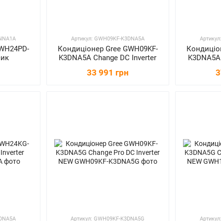
3NNA1A
Артикул: GWH09KF-K3DNA5A
Артику
GWH24PD-
Кондиціонер Gree GWH09KF-
Кондиціо
сик
K3DNA5A Change DC Inverter
K3DNA5A 
33 991 грн
3
3DNA5A
Артикул: GWH09KF-K3DNA5G
Артику