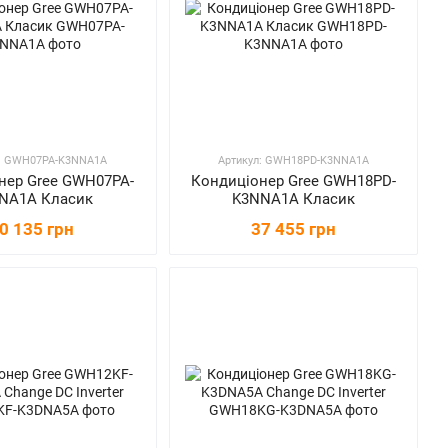
л: GWH07PA-K3NNA1A
Артикул: GWH18PD-K3NNA1A
нер Gree GWH07PA-
Кондиціонер Gree GWH18PD-
NA1A Класик
K3NNA1A Класик
0 135 грн
37 455 грн