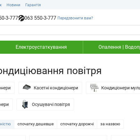
ж
Новини
Гарантія
50-3-777
063 550-3-777
Передзвонити вам?
Електроустаткування
Опалення | Водопр
ондиціювання повітря
онери
Касетні кондиціонери
Кондиціонери мул
нери
Осушувачі повітря
рністю
спочатку дешевше
спочатку дорожчі
за назвою