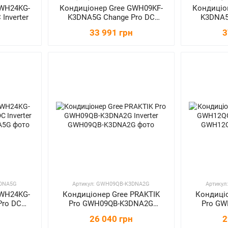
GWH24KG-
Кондиціонер Gree GWH09KF-
Кондиціо
Inverter
K3DNA5G Change Pro DC
K3DNA5
Inverter NEW
I
33 991 грн
3
3DNA5G
Артикул: GWH09QB-K3DNA2G
Артику
GWH24KG-
Кондиціонер Gree PRAKTIK
Кондиціо
Pro DC
Pro GWH09QB-K3DNA2G
Pro G
W
Inverter
26 040 грн
2