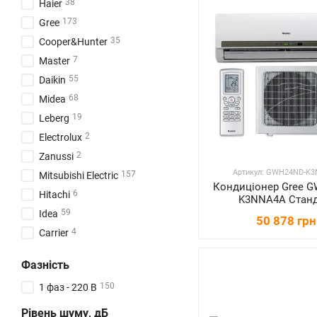
38
Haier
173
Gree
35
Cooper&Hunter
7
Master
55
Daikin
68
Midea
19
Leberg
2
Electrolux
2
Zanussi
Артикул: GWH24ND-K
157
Mitsubishi Electric
Кондиціонер Gree 
6
Hitachi
K3NNA4A Станд
59
Idea
50 878 грн
4
Carrier
16
Toshiba
Фазність
150
1 фаз - 220 В
Рівень шуму, дБ