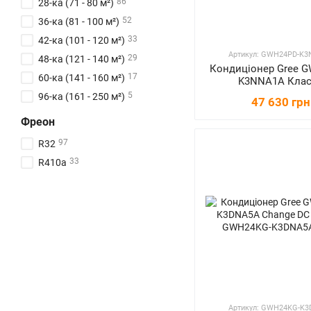
86
28-ка (71 - 80 м²)
52
36-ка (81 - 100 м²)
33
42-ка (101 - 120 м²)
Артикул: GWH24PD-K
29
48-ка (121 - 140 м²)
Кондиціонер Gree 
17
60-ка (141 - 160 м²)
K3NNA1A Кла
5
96-ка (161 - 250 м²)
47 630 грн
Фреон
97
R32
33
R410a
Артикул: GWH24KG-K