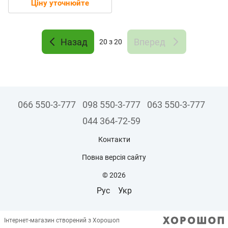
фаз. - Частотний
Ціну уточнюйте
перетворювач
Назад
Вперед
20
з 20
066 550-3-777
098 550-3-777
063 550-3-777
044 364-72-59
Контакти
Повна версія сайту
© 2026
Рус
Укр
Інтернет-магазин створений з Хорошоп